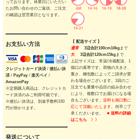
っております。休業日にいただい
たお問い合わせのご返信、ご注文
の確認は翌営業日となります。
【 配送サイズ 】
お支払い方法
通常
3辺合計100cm10kg
まで
大
3辺合計120cm15kg
まで
上記サイズは、常温/冷蔵配送、1
個口の基準です。
荷物の大きさ、
クレジットカード
決済
/
後払い決
重さ、梱包数によってご請求が変
済
/
PayPay
/
楽天ペイ
/
わる場合がございます。
1回のご
AmazonPay
注文でも重量や品目の組み合わせ
※定期購入商品は、クレジットカ
により、
複数口でお届けになる場
ード決済のみご利用可能です。
合もございます。
送料も個口数に
※後払い決済は、別途手数料330
応じて頂戴いたします。
何卒ご了
円が掛かります。
承くださいませ。
■ 送料の詳細
はこちら 〉〉
発送について