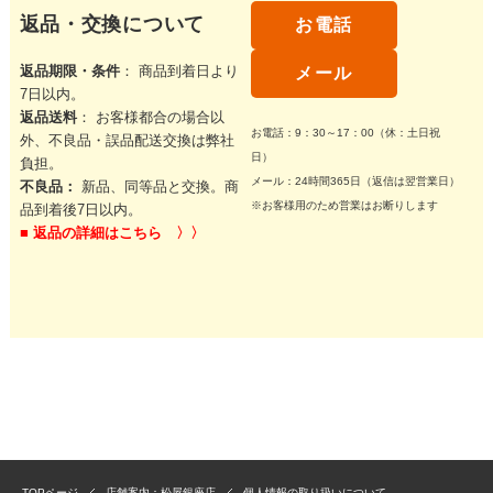
返品・交換について
お電話
返品期限・条件
： 商品到着日より
メール
7日以内。
返品送料
： お客様都合の場合以
お電話：9：30～17：00（休：土日祝
外、不良品・誤品配送交換は弊社
日）
負担。
メール：24時間365日（返信は翌営業日）
不良品：
新品、同等品と交換。商
※お客様用のため営業はお断りします
品到着後7日以内。
■
返品の詳細はこちら 〉〉
TOPページ
店舗案内：松屋銀座店
個人情報の取り扱いについて