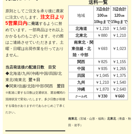
送料一覧
3辺合計
3辺合計
原則としてご注文を承り後に農家
地域
100㎝
120㎝
注文日より
に注文いたします。
10kgまで
15kgまで
5営業日内
に
発送
するように努
北海道
￥1,210
￥1,540
めています。一部商品はそれ以上
北東北
￥880
￥1,210
かかるものもございます。その際
はご連絡させていただきます。
土
南東北・関
曜・日曜は出荷作業を行っており
東信越・北
￥693
￥1,023
ません。
陸・中部
関西
￥825
￥1,155
当店発送後の配達日数 目安
中国
￥935
￥1,265
◆北海道/九州/沖縄/中国/四国/
北
四国
￥1,045
￥1,375
東北/
南東北
翌々日
九州
￥1,210
￥1,540
◆関東/信越/北陸/中部/関西
翌日
沖縄
￥1,870
￥2,640
※配達に要する日数は交通状況、運送機関の
￥330
￥660
クール代
混雑状況で変化いたします。多少日数が前後
する場合がありますのであらかじめご了承く
ださい。
南東北
（宮城・山形・福島）
北東北
（青森・秋
田・岩手）