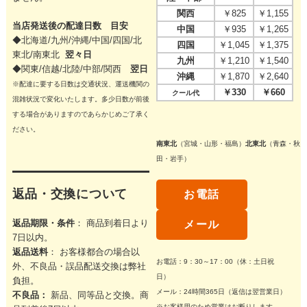
関西
￥825
￥1,155
当店発送後の配達日数 目安
中国
￥935
￥1,265
◆北海道/九州/沖縄/中国/四国/
北
四国
￥1,045
￥1,375
東北/
南東北
翌々日
九州
￥1,210
￥1,540
◆関東/信越/北陸/中部/関西
翌日
沖縄
￥1,870
￥2,640
※配達に要する日数は交通状況、運送機関の
￥330
￥660
クール代
混雑状況で変化いたします。多少日数が前後
する場合がありますのであらかじめご了承く
ださい。
南東北
（宮城・山形・福島）
北東北
（青森・秋
田・岩手）
返品・交換について
お電話
返品期限・条件
： 商品到着日より
メール
7日以内。
返品送料
： お客様都合の場合以
お電話：9：30～17：00（休：土日祝
外、不良品・誤品配送交換は弊社
日）
負担。
メール：24時間365日（返信は翌営業日）
不良品：
新品、同等品と交換。商
※お客様用のため営業はお断りします