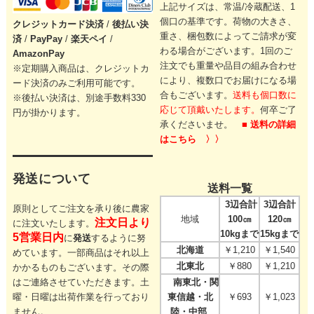
上記サイズは、常温/冷蔵配送、1
個口の基準です。
荷物の大きさ、
クレジットカード
決済
/
後払い決
重さ、梱包数によってご請求が変
済
/
PayPay
/
楽天ペイ
/
わる場合がございます。
1回のご
AmazonPay
注文でも重量や品目の組み合わせ
※定期購入商品は、クレジットカ
により、
複数口でお届けになる場
ード決済のみご利用可能です。
合もございます。
送料も個口数に
※後払い決済は、別途手数料330
応じて頂戴いたします。
何卒ご了
円が掛かります。
承くださいませ。
■ 送料の詳細
はこちら 〉〉
発送について
送料一覧
3辺合計
3辺合計
原則としてご注文を承り後に農家
地域
100㎝
120㎝
注文日より
に注文いたします。
10kgまで
15kgまで
5営業日内
に
発送
するように努
北海道
￥1,210
￥1,540
めています。一部商品はそれ以上
北東北
￥880
￥1,210
かかるものもございます。その際
はご連絡させていただきます。
土
南東北・関
曜・日曜は出荷作業を行っており
東信越・北
￥693
￥1,023
ません。
陸・中部