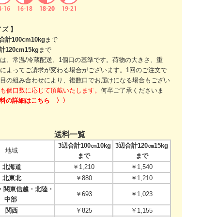
イズ 】
合計100cm10kg
まで
計120cm15kg
まで
は、常温/冷蔵配送、1個口の基準です。
荷物の大きさ、重
によってご請求が変わる場合がございます。
1回のご注文で
目の組み合わせにより、
複数口でお届けになる場合もござい
も個口数に応じて頂戴いたします。
何卒ご了承くださいま
送料の詳細はこちら 〉〉
送料一覧
3辺合計100㎝10kg
3辺合計120㎝15kg
地域
まで
まで
北海道
￥1,210
￥1,540
北東北
￥880
￥1,210
関東信越・北陸・
￥693
￥1,023
中部
関西
￥825
￥1,155