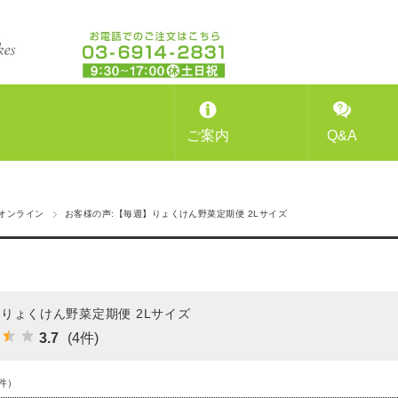
ご案内
Q&A
オンライン
お客様の声:【毎週】りょくけん野菜定期便 2Lサイズ
りょくけん野菜定期便 2Lサイズ
3.7
(4件)
件）