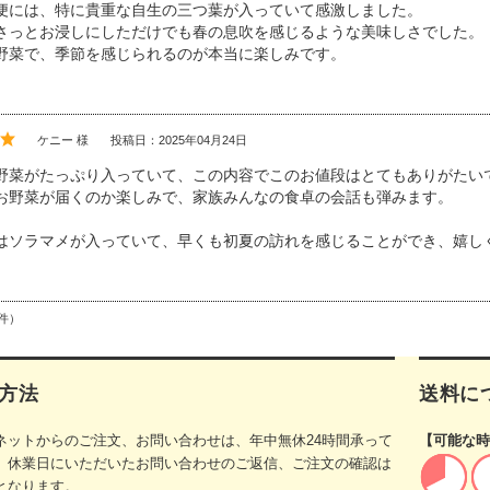
便には、特に貴重な自生の三つ葉が入っていて感激しました。
さっとお浸しにしただけでも春の息吹を感じるような美味しさでした。
野菜で、季節を感じられるのが本当に楽しみです。
ケニー 様
投稿日：2025年04月24日
野菜がたっぷり入っていて、この内容でこのお値段はとてもありがたい
お野菜が届くのか楽しみで、家族みんなの食卓の会話も弾みます。
はソラマメが入っていて、早くも初夏の訪れを感じることができ、嬉し
件）
方法
送料に
ネットからのご注文、お問い合わせは、年中無休24時間承って
【可能な時
。休業日にいただいたお問い合わせのご返信、ご注文の確認は
となります。