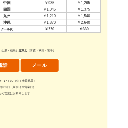
中国
￥935
￥1,265
四国
￥1,045
￥1,375
九州
￥1,210
￥1,540
沖縄
￥1,870
￥2,640
￥330
￥660
クール代
・山形・福島）
北東北
（青森・秋田・岩手）
電話
メール
30～17：00（休：土日祝日）
間365日（返信は翌営業日）
ため営業はお断りします