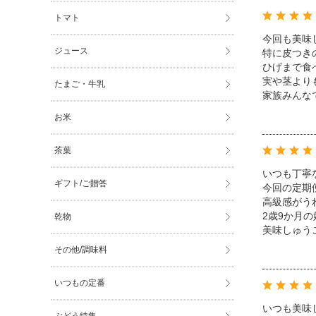
トマト
今回も美味
ジュース
特に皮つき
ひげまで食
実や茎より
たまご・牛乳
家族みんな
お米
茶葉
いつも丁寧
ギフト/ご贈答
今回の定期
高級感がう
2歳9か月
乾物
美味しゅう
その他/調味料
いつもの定番
いつも美味