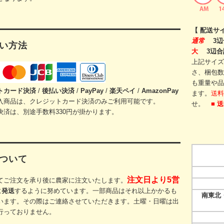
【 配送サ
通常
3辺
い方法
大
3辺合
上記サイズ
さ、梱包数
も重量や品
トカード
決済
/
後払い決済
/
PayPay
/
楽天ペイ
/
AmazonPay
ます。
送料
入商品は、クレジットカード決済のみご利用可能です。
せ。
■ 
決済は、別途手数料330円が掛かります。
ついて
注文日より5営
てご注文を承り後に農家に注文いたします。
に
発送
するように努めています。一部商品はそれ以上かかるも
南東北・
います。その際
はご連絡させていただきます。
土曜・日曜は出
行っておりません。