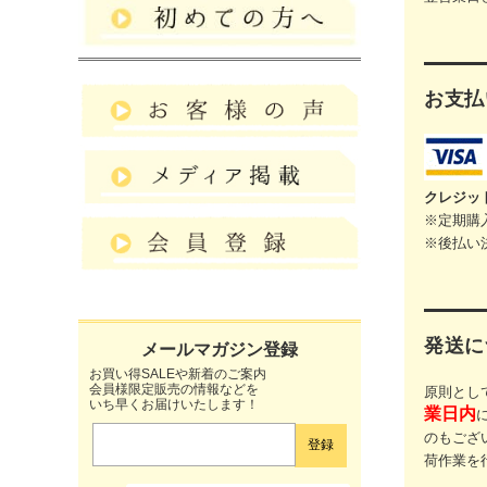
お支払
クレジッ
※定期購
※後払い
発送に
お買い得SALEや新着のご案内
会員様限定販売の情報などを
原則とし
いち早くお届けいたします！
業日内
のもござ
荷作業を