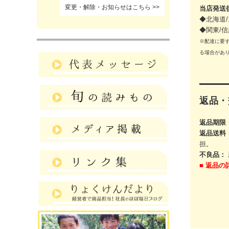
変更・解除・お知らせはこちら
当店発送
◆北海道/
◆関東/信
※配達に要
る場合があ
返品・
返品期限
返品送料
担。
不良品：
■
返品の