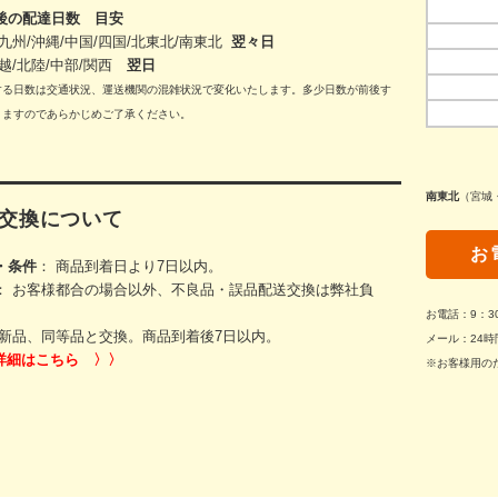
後の配達日数 目安
九州/沖縄/中国/四国/
北東北/
南東北
翌々日
越/北陸/中部/関西
翌日
する日数は交通状況、運送機関の混雑状況で変化いたします。多少日数が前後す
りますのであらかじめご了承ください。
南東北
（宮城
交換について
お
・条件
： 商品到着日より7日以内。
： お客様都合の場合以外、不良品・誤品配送交換は弊社負
お電話：9：
新品、同等品と交換。商品到着後7日以内。
メール：24時
詳細はこちら 〉〉
※お客様用の