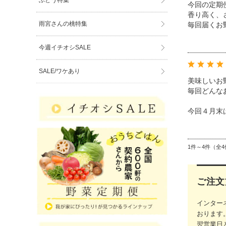
ぶどう特集
今回の定期
香り高く、
雨宮さんの桃特集
毎回届くお
今週イチオシSALE
SALE/ワケあり
美味しいお
毎回どんな
今回４月末
1件～4件（全4
ご注文
インター
おります
翌営業日