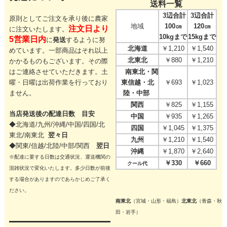
送料一覧
3辺合計
3辺合計
原則としてご注文を承り後に農家
地域
100㎝
120㎝
注文日より
に注文いたします。
10kgまで
15kgまで
5営業日内
に
発送
するように努
北海道
￥1,210
￥1,540
めています。一部商品はそれ以上
北東北
￥880
￥1,210
かかるものもございます。その際
はご連絡させていただきます。
土
南東北・関
曜・日曜は出荷作業を行っており
東信越・北
￥693
￥1,023
ません。
陸・中部
関西
￥825
￥1,155
当店発送後の配達日数 目安
中国
￥935
￥1,265
◆北海道/九州/沖縄/中国/四国/
北
四国
￥1,045
￥1,375
東北/
南東北
翌々日
九州
￥1,210
￥1,540
◆関東/信越/北陸/中部/関西
翌日
沖縄
￥1,870
￥2,640
※配達に要する日数は交通状況、運送機関の
￥330
￥660
クール代
混雑状況で変化いたします。多少日数が前後
する場合がありますのであらかじめご了承く
ださい。
南東北
（宮城・山形・福島）
北東北
（青森・秋
田・岩手）