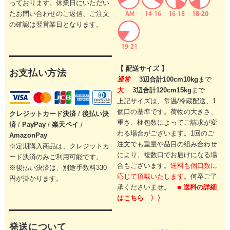
っております。休業日にいただい
たお問い合わせのご返信、ご注文
の確認は翌営業日となります。
【 配送サイズ 】
お支払い方法
通常
3辺合計100cm10kg
まで
大
3辺合計120cm15kg
まで
上記サイズは、常温/冷蔵配送、1
個口の基準です。
荷物の大きさ、
クレジットカード
決済
/
後払い決
重さ、梱包数によってご請求が変
済
/
PayPay
/
楽天ペイ
/
わる場合がございます。
1回のご
AmazonPay
注文でも重量や品目の組み合わせ
※定期購入商品は、クレジットカ
により、
複数口でお届けになる場
ード決済のみご利用可能です。
合もございます。
送料も個口数に
※後払い決済は、別途手数料330
応じて頂戴いたします。
何卒ご了
円が掛かります。
承くださいませ。
■ 送料の詳細
はこちら 〉〉
発送について