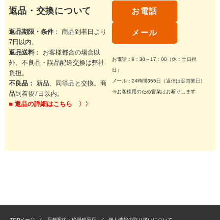
返品・交換について
お電話
返品期限・条件
： 商品到着日より
メール
7日以内。
返品送料
： お客様都合の場合以
お電話：9：30～17：00（休：土日祝
外、不良品・誤品配送交換は弊社
日）
負担。
メール：24時間365日（返信は翌営業日）
不良品：
新品、同等品と交換。商
※お客様用のため営業はお断りします
品到着後7日以内。
■
返品の詳細はこちら 〉〉
TOPページ
店舗案内：松屋銀座店
個人情報の取り扱いについて