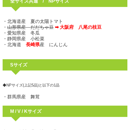
全サイズ共通 / NPサイズ
・北海道産 夏の太陽トマト
・
山形県産 だだちゃ豆
➡ 大阪府 八尾の枝豆
・愛知県産 冬瓜
・静岡県産 小松菜
・北海道
長崎県
産 にんじん
Sサイズ
◆NPサイズ(上記5品)と以下の1品
・群馬県産 舞茸
M / V / Kサイズ