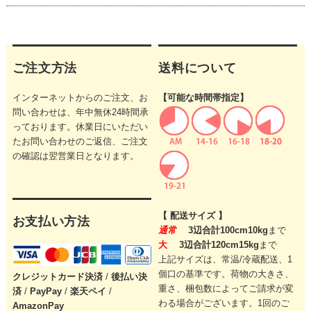
ご注文方法
送料について
インターネットからのご注文、お
【可能な時間帯指定】
問い合わせは、年中無休24時間承
っております。休業日にいただい
たお問い合わせのご返信、ご注文
の確認は翌営業日となります。
【 配送サイズ 】
お支払い方法
通常
3辺合計100cm10kg
まで
大
3辺合計120cm15kg
まで
上記サイズは、常温/冷蔵配送、1
個口の基準です。
荷物の大きさ、
クレジットカード
決済
/
後払い決
重さ、梱包数によってご請求が変
済
/
PayPay
/
楽天ペイ
/
わる場合がございます。
1回のご
AmazonPay