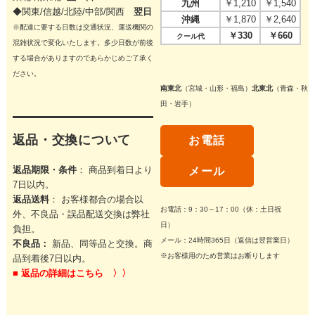
九州
￥1,210
￥1,540
◆関東/信越/北陸/中部/関西
翌日
沖縄
￥1,870
￥2,640
※配達に要する日数は交通状況、運送機関の
￥330
￥660
クール代
混雑状況で変化いたします。多少日数が前後
する場合がありますのであらかじめご了承く
ださい。
南東北
（宮城・山形・福島）
北東北
（青森・秋
田・岩手）
返品・交換について
お電話
返品期限・条件
： 商品到着日より
メール
7日以内。
返品送料
： お客様都合の場合以
お電話：9：30～17：00（休：土日祝
外、不良品・誤品配送交換は弊社
日）
負担。
メール：24時間365日（返信は翌営業日）
不良品：
新品、同等品と交換。商
※お客様用のため営業はお断りします
品到着後7日以内。
■
返品の詳細はこちら 〉〉