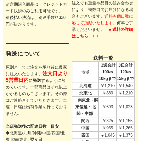
注文でも重量や品目の組み合わせ
※定期購入商品は、クレジットカ
により、
複数口でお届けになる場
ード決済のみご利用可能です。
合もございます。
送料も個口数に
※後払い決済は、別途手数料330
応じて頂戴いたします。
何卒ご了
円が掛かります。
承くださいませ。
■ 送料の詳細
はこちら 〉〉
発送について
送料一覧
3辺合計
3辺合計
原則としてご注文を承り後に農家
地域
100㎝
120㎝
注文日より
に注文いたします。
10kgまで
15kgまで
5営業日内
に
発送
するように努
北海道
￥1,210
￥1,540
めています。一部商品はそれ以上
北東北
￥880
￥1,210
かかるものもございます。その際
はご連絡させていただきます。
土
南東北・関
曜・日曜は出荷作業を行っており
東信越・北
￥693
￥1,023
ません。
陸・中部
関西
￥825
￥1,155
当店発送後の配達日数 目安
中国
￥935
￥1,265
◆北海道/九州/沖縄/中国/四国/
北
四国
￥1,045
￥1,375
東北/
南東北
翌々日