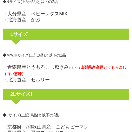
◆Sサイズ(上記6品)と以下の2品
・大分県産 ベビーレタスMIX
・北海道産 かぶ
Lサイズ
◆M/V/Kサイズ(上記8品)と以下の2品
・青森県産とうもろこし嶽きみ
山梨県産高原とうもろこし
もしくは
（白い恵味）
・北海道産 セルリー
2Lサイズ】
◆Lサイズ(上記10品)と以下の2品
・京都府
/和歌山県
産 こどもピーマン