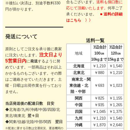
合もございます。
送料も個口数に
※後払い決済は、別途手数料330
応じて頂戴いたします。
何卒ご了
円が掛かります。
承くださいませ。
■ 送料の詳細
はこちら 〉〉
発送について
送料一覧
3辺合計
3辺合計
原則としてご注文を承り後に農家
地域
100㎝
120㎝
注文日より
に注文いたします。
10kgまで
15kgまで
5営業日内
に
発送
するように努
北海道
￥1,210
￥1,540
めています。一部商品はそれ以上
北東北
￥880
￥1,210
かかるものもございます。その際
はご連絡させていただきます。
土
南東北・関
曜・日曜は出荷作業を行っており
東信越・北
￥693
￥1,023
ません。
陸・中部
関西
￥825
￥1,155
当店発送後の配達日数 目安
中国
￥935
￥1,265
◆北海道/九州/沖縄/中国/四国/
北
四国
￥1,045
￥1,375
東北/
南東北
翌々日
九州
￥1,210
￥1,540
◆関東/信越/北陸/中部/関西
翌日
沖縄
￥1,870
￥2,640
※配達に要する日数は交通状況、運送機関の