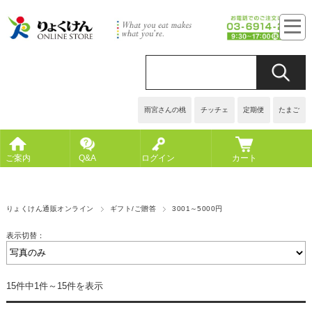
雨宮さんの桃
チッチェ
定期便
たまご
ご案内
Q&A
ログイン
カート
りょくけん通販オンライン
ギフト/ご贈答
3001～5000円
表示切替：
15件中1件～15件を表示