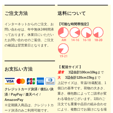
ご注文方法
送料について
インターネットからのご注文、お
【可能な時間帯指定】
問い合わせは、年中無休24時間承
っております。休業日にいただい
たお問い合わせのご返信、ご注文
の確認は翌営業日となります。
【 配送サイズ 】
お支払い方法
通常
3辺合計100cm10kg
まで
大
3辺合計120cm15kg
まで
上記サイズは、常温/冷蔵配送、1
個口の基準です。
荷物の大きさ、
クレジットカード
決済
/
後払い決
重さ、梱包数によってご請求が変
済
/
PayPay
/
楽天ペイ
/
わる場合がございます。
1回のご
AmazonPay
注文でも重量や品目の組み合わせ
※定期購入商品は、クレジットカ
により、
複数口でお届けになる場
ード決済のみご利用可能です。