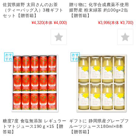
佐賀県嬉野 太田さんのお茶
贈り物に 化学合成農薬不使用
（ティーバッグ入）3種ギフト
嬉野産 粉末緑茶 約100g×2缶
セット【贈答箱】
【贈答箱】
¥4,320
(本体 ¥4,000)
¥3,996
(本体 ¥3,700)
糖度7度 食塩無添加 レギュラー
ギフトに 静岡県産グレープフ
トマトジュース190ｇ×15【贈
ルーツジュース180ml×8本
答箱】
【贈答箱】