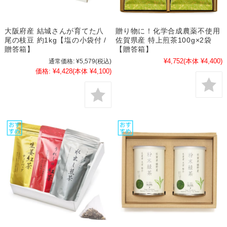
大阪府産 結城さんが育てた八
贈り物に！化学合成農薬不使用
尾の枝豆 約1kg【塩の小袋付 /
佐賀県産 特上煎茶100g×2袋
贈答箱】
【贈答箱】
¥4,752
(本体 ¥4,400)
通常価格:
¥5,579
(税込)
価格:
¥4,428
(本体 ¥4,100)