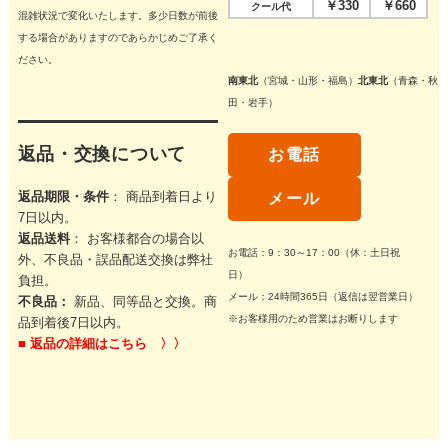
￥330
￥660
クール代
混雑状況で変化いたします。多少日数が前後
する場合がありますのであらかじめご了承く
ださい。
南東北
（宮城・山形・福島）
北東北
（青森・秋
田・岩手）
返品・交換について
お電話
返品期限・条件
： 商品到着日より
メール
7日以内。
返品送料
： お客様都合の場合以
お電話：9：30～17：00（休：土日祝
外、不良品・誤品配送交換は弊社
日）
負担。
メール：24時間365日（返信は翌営業日）
不良品：
新品、同等品と交換。商
※お客様用のため営業はお断りします
品到着後7日以内。
■
返品の詳細はこちら 〉〉