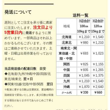
発送について
送料一覧
3辺合計
3辺合計
原則としてご注文を承り後に農家
地域
100㎝
120㎝
注文日より
に注文いたします。
10kgまで
15kgまで
5営業日内
に
発送
するように努
北海道
￥1,210
￥1,540
めています。一部商品はそれ以上
北東北
￥880
￥1,210
かかるものもございます。その際
はご連絡させていただきます。
土
南東北・関
曜・日曜は出荷作業を行っており
東信越・北
￥693
￥1,023
ません。
陸・中部
関西
￥825
￥1,155
当店発送後の配達日数 目安
中国
￥935
￥1,265
◆北海道/九州/沖縄/中国/四国/
北
四国
￥1,045
￥1,375
東北/
南東北
翌々日
九州
￥1,210
￥1,540
◆関東/信越/北陸/中部/関西
翌日
沖縄
￥1,870
￥2,640
※配達に要する日数は交通状況、運送機関の
￥330
￥660
クール代
混雑状況で変化いたします。多少日数が前後
する場合がありますのであらかじめご了承く
ださい。