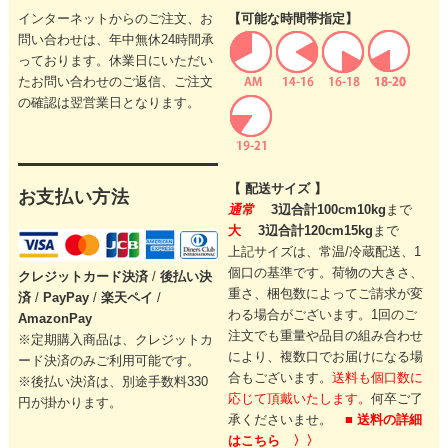
インターネットからのご注文、お
【可能な時間帯指定】
問い合わせは、年中無休24時間承
っております。休業日にいただい
たお問い合わせのご返信、ご注文
の確認は翌営業日となります。
【 配送サイズ 】
お支払い方法
通常
3辺合計100cm10kg
まで
大
3辺合計120cm15kg
まで
上記サイズは、常温/冷蔵配送、1
個口の基準です。
荷物の大きさ、
クレジットカード
決済
/
後払い決
重さ、梱包数によってご請求が変
済
/
PayPay
/
楽天ペイ
/
わる場合がございます。
1回のご
AmazonPay
注文でも重量や品目の組み合わせ
※定期購入商品は、クレジットカ
により、
複数口でお届けになる場
ード決済のみご利用可能です。
合もございます。
送料も個口数に
※後払い決済は、別途手数料330
応じて頂戴いたします。
何卒ご了
円が掛かります。
承くださいませ。
■ 送料の詳細
はこちら 〉〉