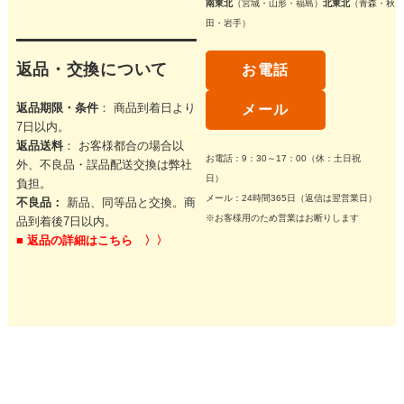
南東北
（宮城・山形・福島）
北東北
（青森・秋
田・岩手）
返品・交換について
お電話
返品期限・条件
： 商品到着日より
メール
7日以内。
返品送料
： お客様都合の場合以
お電話：9：30～17：00（休：土日祝
外、不良品・誤品配送交換は弊社
日）
負担。
メール：24時間365日（返信は翌営業日）
不良品：
新品、同等品と交換。商
※お客様用のため営業はお断りします
品到着後7日以内。
■
返品の詳細はこちら 〉〉