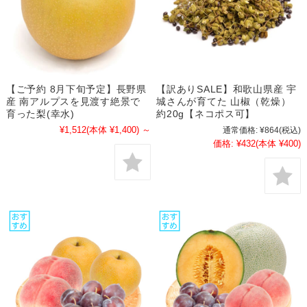
【ご予約 8月下旬予定】長野県
【訳ありSALE】和歌山県産 宇
産 南アルプスを見渡す絶景で
城さんが育てた 山椒（乾燥）
育った梨(幸水)
約20g【ネコポス可】
¥1,512
(本体 ¥1,400)
～
通常価格:
¥864
(税込)
価格:
¥432
(本体 ¥400)