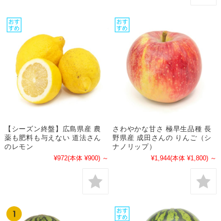
【シーズン終盤】広島県産 農
さわやかな甘さ 極早生品種 長
薬も肥料も与えない 道法さん
野県産 成田さんの りんご（シ
のレモン
ナノリップ）
¥972
(本体 ¥900)
～
¥1,944
(本体 ¥1,800)
～