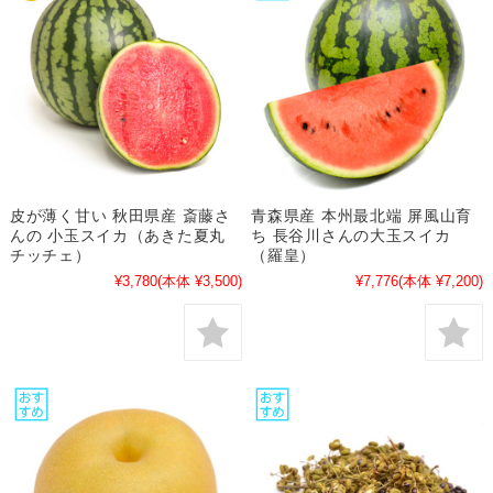
皮が薄く甘い 秋田県産 斎藤さ
青森県産 本州最北端 屏風山育
んの 小玉スイカ（あきた夏丸
ち 長谷川さんの大玉スイカ
チッチェ）
（羅皇）
¥3,780
(本体 ¥3,500)
¥7,776
(本体 ¥7,200)