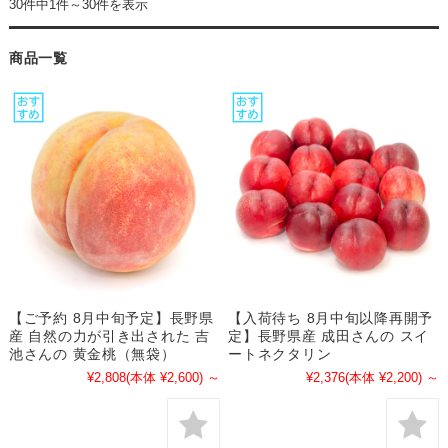
30件中1件～30件を表示
商品一覧
【ご予約 8月中旬予定】長野県
【入荷待ち 8月中旬以降再開予
産 自然の力が引き出された 吉
定】長野県産 成田さんの スイ
池さんの 黄金桃（無袋）
ートネクタリン
¥2,808
(本体 ¥2,600)
～
¥2,376
(本体 ¥2,200)
～