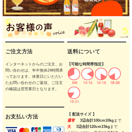
ご注文方法
送料について
インターネットからのご注文、お
【可能な時間帯指定】
問い合わせは、年中無休24時間承
っております。休業日にいただい
たお問い合わせのご返信、ご注文
の確認は翌営業日となります。
【 配送サイズ 】
お支払い方法
通常
3辺合計100cm10kg
まで
大
3辺合計120cm15kg
まで