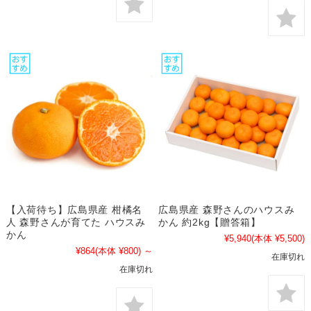
【入荷待ち】広島県産 柑橘名
広島県産 森野さんのハウスみ
人 森野さんが育てた ハウスみ
かん 約2kg【贈答箱】
かん
¥5,940
(本体 ¥5,500)
¥864
(本体 ¥800)
～
在庫切れ
在庫切れ