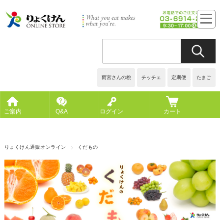
雨宮さんの桃
チッチェ
定期便
たまご
ご案内
Q&A
ログイン
カート
りょくけん通販オンライン
くだもの