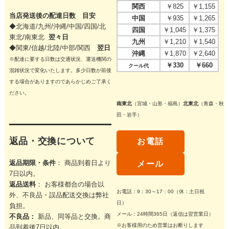
関西
￥825
￥1,155
当店発送後の配達日数 目安
中国
￥935
￥1,265
◆北海道/九州/沖縄/中国/四国/
北
四国
￥1,045
￥1,375
東北/
南東北
翌々日
九州
￥1,210
￥1,540
◆関東/信越/北陸/中部/関西
翌日
沖縄
￥1,870
￥2,640
※配達に要する日数は交通状況、運送機関の
￥330
￥660
クール代
混雑状況で変化いたします。多少日数が前後
する場合がありますのであらかじめご了承く
ださい。
南東北
（宮城・山形・福島）
北東北
（青森・秋
田・岩手）
返品・交換について
お電話
返品期限・条件
： 商品到着日より
メール
7日以内。
返品送料
： お客様都合の場合以
お電話：9：30～17：00（休：土日祝
外、不良品・誤品配送交換は弊社
日）
負担。
メール：24時間365日（返信は翌営業日）
不良品：
新品、同等品と交換。商
※お客様用のため営業はお断りします
品到着後7日以内。