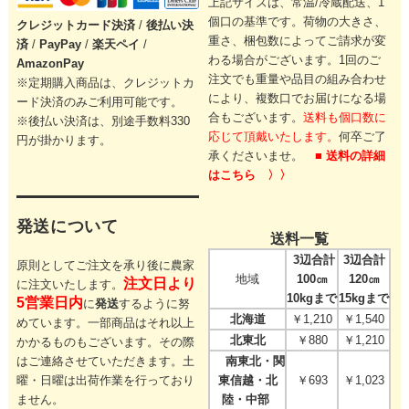
上記サイズは、常温/冷蔵配送、1
個口の基準です。
荷物の大きさ、
クレジットカード
決済
/
後払い決
重さ、梱包数によってご請求が変
済
/
PayPay
/
楽天ペイ
/
わる場合がございます。
1回のご
AmazonPay
注文でも重量や品目の組み合わせ
※定期購入商品は、クレジットカ
により、
複数口でお届けになる場
ード決済のみご利用可能です。
合もございます。
送料も個口数に
※後払い決済は、別途手数料330
応じて頂戴いたします。
何卒ご了
円が掛かります。
承くださいませ。
■ 送料の詳細
はこちら 〉〉
発送について
送料一覧
3辺合計
3辺合計
原則としてご注文を承り後に農家
地域
100㎝
120㎝
注文日より
に注文いたします。
10kgまで
15kgまで
5営業日内
に
発送
するように努
北海道
￥1,210
￥1,540
めています。一部商品はそれ以上
北東北
￥880
￥1,210
かかるものもございます。その際
はご連絡させていただきます。
土
南東北・関
曜・日曜は出荷作業を行っており
東信越・北
￥693
￥1,023
ません。
陸・中部