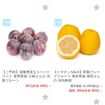
【ご予約】栄養豊富なスーパー
【イチオシSALE】和製グレー
フード 長野県産 小林さんの 完
プフルーツ 熊本県産 堀田さん
熟プルーン
の 河内晩柑
¥972
(本体 ¥900)
～
通常価格:
¥1,080
(税込)
～
価格:
¥864
(本体 ¥800)
～