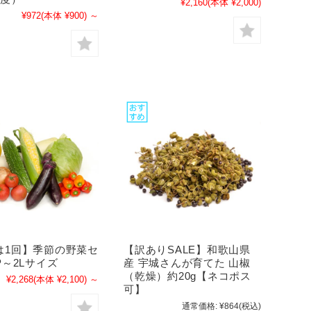
¥2,160
(本体 ¥2,000)
¥972
(本体 ¥900)
～
は1回】季節の野菜セ
【訳ありSALE】和歌山県
P～2Lサイズ
産 宇城さんが育てた 山椒
（乾燥）約20g【ネコポス
¥2,268
(本体 ¥2,100)
～
可】
通常価格:
¥864
(税込)