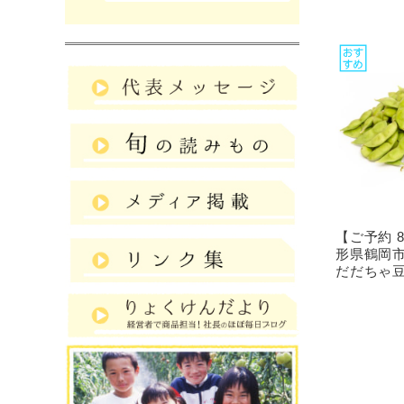
【ご予約 
形県鶴岡市
だだちゃ豆