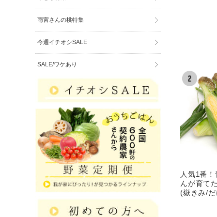
雨宮さんの桃特集
今週イチオシSALE
SALE/ワケあり
人気1番！
んが育てた
(嶽きみ/