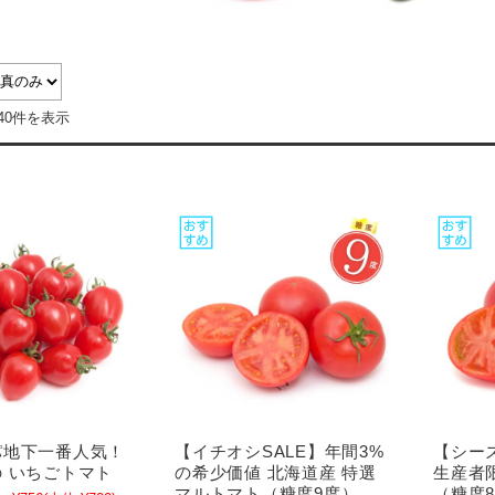
40件を表示
パ地下一番人気！
【イチオシSALE】年間3%
【シー
 いちごトマト
の希少価値 北海道産 特選
生産者
マルトマト（糖度9度）
（糖度