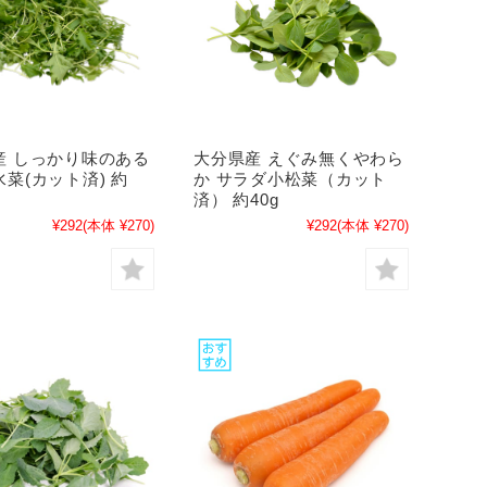
産 しっかり味のある
大分県産 えぐみ無くやわら
菜(カット済) 約
か サラダ小松菜（カット
済） 約40g
¥292
(本体 ¥270)
¥292
(本体 ¥270)