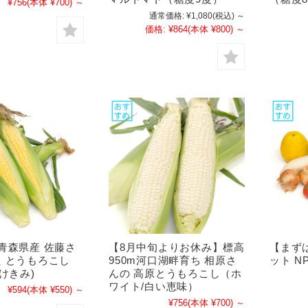
¥756
(本体 ¥700)
～
通常価格:
¥1,080
(税込)
～
価格:
¥864
(本体 ¥800)
～
青森県産 佐藤さ
【8月中旬よりお休み】標高
【まず
 とうもろこし
950m河口湖畔育ち 相原さ
ット N
だけきみ)
んの 高原とうもろこし（ホ
ワイト/白い恵味）
¥594
(本体 ¥550)
～
¥756
(本体 ¥700)
～