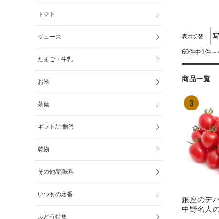
トマト
表示切替：
ジュース
60件中1件～
たまご・牛乳
商品一覧
お米
茶葉
ギフト/ご贈答
乾物
その他/調味料
いつもの定番
銀座のデ
中野名人の
ぶどう特集