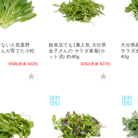
少ない人気葉野
銀座店でも1番人気 大分県
大分県
さんが育てた小松
金子さんの サラダ春菊(カ
サラダ水
ット済) 約40g
40g
¥346
(本体 ¥320)
¥292
(本体 ¥270)