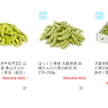
8月中旬予定】山
ほっくり美味 大阪府産 結
大阪府
産 奥山さんの
城さんの八尾の枝豆 約
八尾の枝
 / 茶豆（枝豆）
170~200g
袋付 /
¥864
(本体 ¥800)
～
¥864
(本体 ¥800)