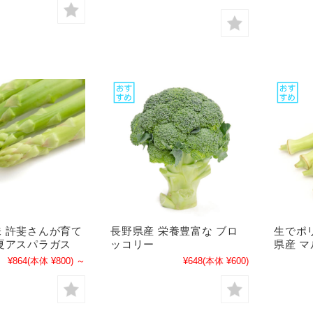
 許斐さんが育て
長野県産 栄養豊富な ブロ
生でポ
夏アスパラガス
ッコリー
県産 
¥864
(本体 ¥800)
～
¥648
(本体 ¥600)