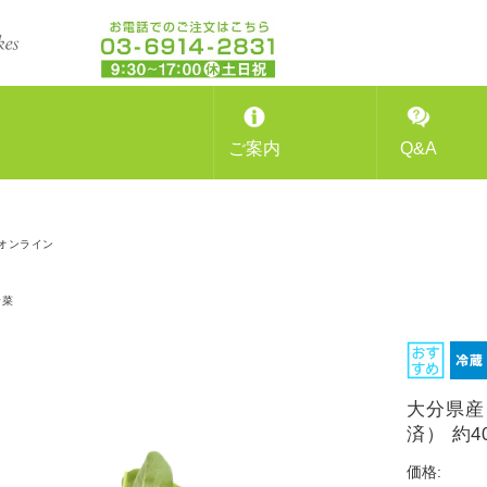
ご案内
Q&A
オンライン
野菜
大分県産
済） 約4
価格: