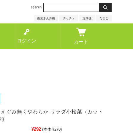
雨宮さんの桃
チッチェ
定期便
たまご
ログイン
カート
 えぐみ無くやわらか サラダ小松菜（カット
0g
¥292
(本体 ¥270)