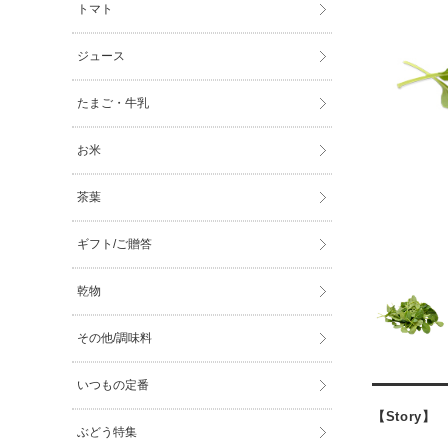
トマト
ジュース
たまご・牛乳
お米
茶葉
ギフト/ご贈答
乾物
その他/調味料
いつもの定番
【Story】
ぶどう特集