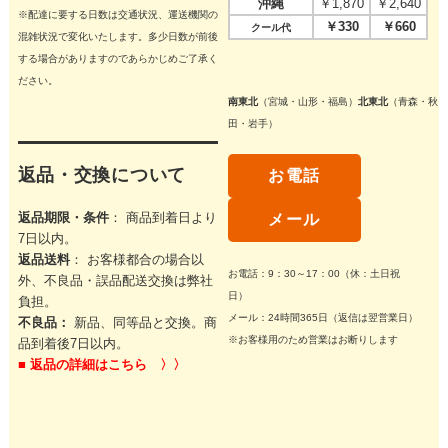
沖縄
￥1,870
￥2,640
※配達に要する日数は交通状況、運送機関の
￥330
￥660
クール代
混雑状況で変化いたします。多少日数が前後
する場合がありますのであらかじめご了承く
ださい。
南東北
（宮城・山形・福島）
北東北
（青森・秋
田・岩手）
返品・交換について
お電話
返品期限・条件
： 商品到着日より
メール
7日以内。
返品送料
： お客様都合の場合以
お電話：9：30～17：00（休：土日祝
外、不良品・誤品配送交換は弊社
日）
負担。
メール：24時間365日（返信は翌営業日）
不良品：
新品、同等品と交換。商
※お客様用のため営業はお断りします
品到着後7日以内。
■
返品の詳細はこちら 〉〉