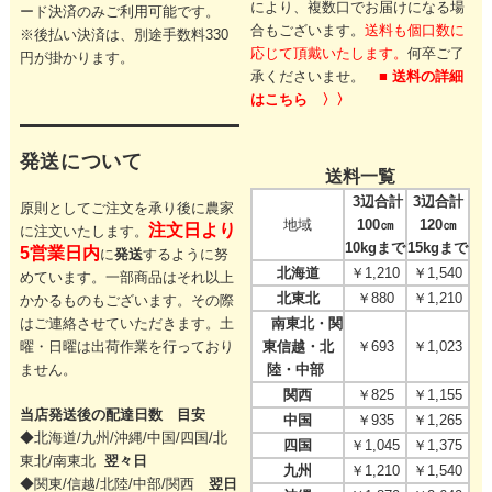
により、
複数口でお届けになる場
ード決済のみご利用可能です。
合もございます。
送料も個口数に
※後払い決済は、別途手数料330
応じて頂戴いたします。
何卒ご了
円が掛かります。
承くださいませ。
■ 送料の詳細
はこちら 〉〉
発送について
送料一覧
3辺合計
3辺合計
原則としてご注文を承り後に農家
地域
100㎝
120㎝
注文日より
に注文いたします。
10kgまで
15kgまで
5営業日内
に
発送
するように努
北海道
￥1,210
￥1,540
めています。一部商品はそれ以上
北東北
￥880
￥1,210
かかるものもございます。その際
はご連絡させていただきます。
土
南東北・関
曜・日曜は出荷作業を行っており
東信越・北
￥693
￥1,023
ません。
陸・中部
関西
￥825
￥1,155
当店発送後の配達日数 目安
中国
￥935
￥1,265
◆北海道/九州/沖縄/中国/四国/
北
四国
￥1,045
￥1,375
東北/
南東北
翌々日
九州
￥1,210
￥1,540
◆関東/信越/北陸/中部/関西
翌日