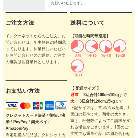
お願いいたします。
ご注文方法
送料について
インターネットからのご注文、お
【可能な時間帯指定】
問い合わせは、年中無休24時間承
っております。休業日にいただい
たお問い合わせのご返信、ご注文
の確認は翌営業日となります。
【 配送サイズ 】
お支払い方法
通常
3辺合計100cm10kg
まで
大
3辺合計120cm15kg
まで
上記サイズは、常温/冷蔵配送、1
個口の基準です。
荷物の大きさ、
クレジットカード
決済
/
後払い決
重さ、梱包数によってご請求が変
済
/
PayPay
/
楽天ペイ
/
わる場合がございます。
1回のご
AmazonPay
注文でも重量や品目の組み合わせ
※定期購入商品は、クレジットカ