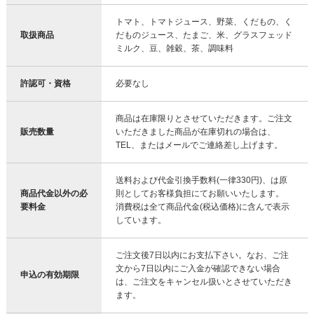
トマト、トマトジュース、野菜、くだもの、く
取扱商品
だものジュース、たまご、米、グラスフェッド
ミルク、豆、雑穀、茶、調味料
許認可・資格
必要なし
商品は在庫限りとさせていただきます。ご注文
販売数量
いただきました商品が在庫切れの場合は、
TEL、またはメールでご連絡差し上げます。
送料および代金引換手数料(一律330円)、は原
商品代金以外の必
則としてお客様負担にてお願いいたします。
要料金
消費税は全て商品代金(税込価格)に含んで表示
しています。
ご注文後7日以内にお支払下さい。なお、ご注
文から7日以内にご入金が確認できない場合
申込の有効期限
は、ご注文をキャンセル扱いとさせていただき
ます。