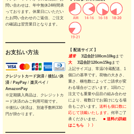
問い合わせは、年中無休24時間承
っております。休業日にいただい
たお問い合わせのご返信、ご注文
の確認は翌営業日となります。
【 配送サイズ 】
お支払い方法
通常
3辺合計100cm10kg
まで
大
3辺合計120cm15kg
まで
上記サイズは、常温/冷蔵配送、1
個口の基準です。
荷物の大きさ、
クレジットカード
決済
/
後払い決
重さ、梱包数によってご請求が変
済
/
PayPay
/
楽天ペイ
/
わる場合がございます。
1回のご
AmazonPay
注文でも重量や品目の組み合わせ
※定期購入商品は、クレジットカ
により、
複数口でお届けになる場
ード決済のみご利用可能です。
合もございます。
送料も個口数に
※後払い決済は、別途手数料330
応じて頂戴いたします。
何卒ご了
円が掛かります。
承くださいませ。
■ 送料の詳細
はこちら 〉〉