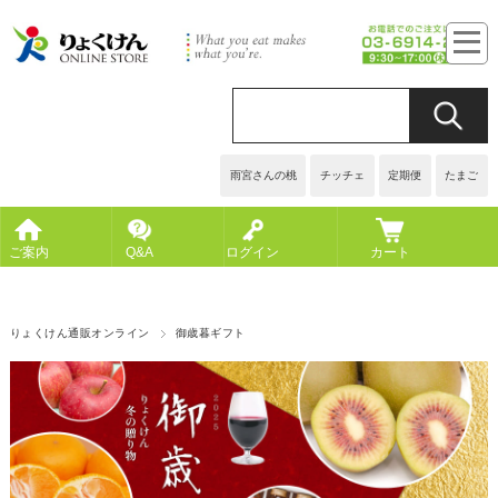
雨宮さんの桃
チッチェ
定期便
たまご
ご案内
Q&A
ログイン
カート
りょくけん通販オンライン
御歳暮ギフト