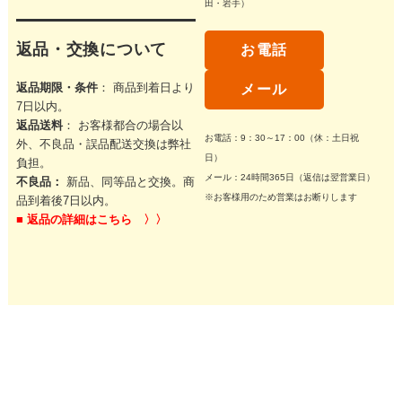
田・岩手）
返品・交換について
お電話
返品期限・条件
： 商品到着日より
メール
7日以内。
返品送料
： お客様都合の場合以
お電話：9：30～17：00（休：土日祝
外、不良品・誤品配送交換は弊社
日）
負担。
メール：24時間365日（返信は翌営業日）
不良品：
新品、同等品と交換。商
※お客様用のため営業はお断りします
品到着後7日以内。
■
返品の詳細はこちら 〉〉