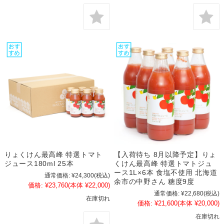
りょくけん最高峰 特選トマト
【入荷待ち 8月以降予定】りょ
ジュース180ml 25本
くけん最高峰 特選トマトジュ
ース1L×6本 食塩不使用 北海道
通常価格:
¥24,300
(税込)
余市の中野さん 糖度9度
価格:
¥23,760
(本体 ¥22,000)
通常価格:
¥22,680
(税込)
在庫切れ
価格:
¥21,600
(本体 ¥20,000)
在庫切れ