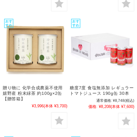
贈り物に 化学合成農薬不使用
糖度7度 食塩無添加 レギュラー
嬉野産 粉末緑茶 約100g×2缶
トマトジュース 190g缶 30本
【贈答箱】
通常価格:
¥8,748
(税込)
¥3,996
(本体 ¥3,700)
価格:
¥8,208
(本体 ¥7,600)