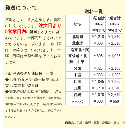
発送について
送料一覧
3辺合計
3辺合計
原則としてご注文を承り後に農家
地域
100㎝
120㎝
注文日より
に注文いたします。
10kgまで
15kgまで
5営業日内
に
発送
するように努
北海道
￥1,210
￥1,540
めています。一部商品はそれ以上
北東北
￥880
￥1,210
かかるものもございます。その際
はご連絡させていただきます。
土
南東北・関
曜・日曜は出荷作業を行っており
東信越・北
￥693
￥1,023
ません。
陸・中部
関西
￥825
￥1,155
当店発送後の配達日数 目安
中国
￥935
￥1,265
◆北海道/九州/沖縄/中国/四国/
北
四国
￥1,045
￥1,375
東北/
南東北
翌々日
九州
￥1,210
￥1,540
◆関東/信越/北陸/中部/関西
翌日
沖縄
￥1,870
￥2,640
※配達に要する日数は交通状況、運送機関の
￥330
￥660
クール代
混雑状況で変化いたします。多少日数が前後
する場合がありますのであらかじめご了承く
ださい。
南東北
（宮城・山形・福島）
北東北
（青森・秋