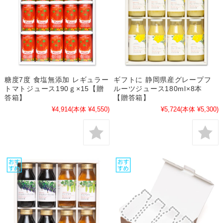
糖度7度 食塩無添加 レギュラー
ギフトに 静岡県産グレープフ
トマトジュース190ｇ×15【贈
ルーツジュース180ml×8本
答箱】
【贈答箱】
¥4,914
(本体 ¥4,550)
¥5,724
(本体 ¥5,300)