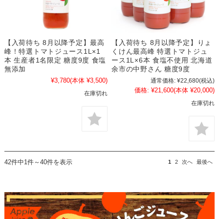
【入荷待ち 8月以降予定】最高
【入荷待ち 8月以降予定】りょ
峰！特選トマトジュース1L×1
くけん最高峰 特選トマトジュ
本 生産者1名限定 糖度9度 食塩
ース1L×6本 食塩不使用 北海道
無添加
余市の中野さん 糖度9度
¥3,780
(本体 ¥3,500)
通常価格:
¥22,680
(税込)
価格:
¥21,600
(本体 ¥20,000)
在庫切れ
在庫切れ
42件中1件～40件を表示
1
2
次へ
最後へ