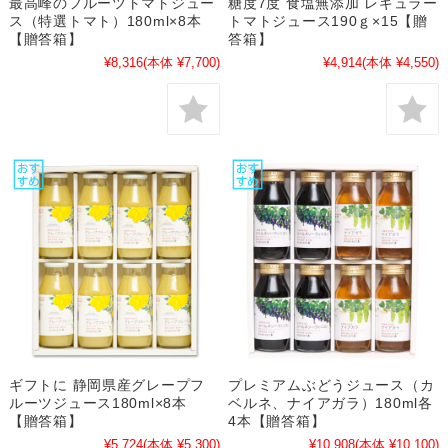
最高峰のフルーツトマトジュー
糖度7度 食塩無添加 レギュラー
ス（特選トマト）180ml×8本
トマトジュース190ｇ×15【贈
【贈答箱】
答箱】
¥8,316
(本体 ¥7,700)
¥4,914
(本体 ¥4,550)
ギフトに 静岡県産グレープフ
プレミアムぶどうジュース（カ
ルーツジュース180ml×8本
ベルネ、ナイアガラ）180ml各
【贈答箱】
4本【贈答箱】
¥5,724
(本体 ¥5,300)
¥10,908
(本体 ¥10,100)