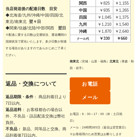
関西
￥825
￥1,155
当店発送後の配達日数 目安
中国
￥935
￥1,265
◆北海道/九州/沖縄/中国/四国/
北
四国
￥1,045
￥1,375
東北/
南東北
翌々日
九州
￥1,210
￥1,540
◆関東/信越/北陸/中部/関西
翌日
沖縄
￥1,870
￥2,640
※配達に要する日数は交通状況、運送機関の
￥330
￥660
クール代
混雑状況で変化いたします。多少日数が前後
する場合がありますのであらかじめご了承く
ださい。
南東北
（宮城・山形・福島）
北東北
（青森・秋
田・岩手）
返品・交換について
お電話
返品期限・条件
： 商品到着日より
メール
7日以内。
返品送料
： お客様都合の場合以
お電話：9：30～17：00（休：土日祝
外、不良品・誤品配送交換は弊社
日）
負担。
メール：24時間365日（返信は翌営業日）
不良品：
新品、同等品と交換。商
※お客様用のため営業はお断りします
品到着後7日以内。