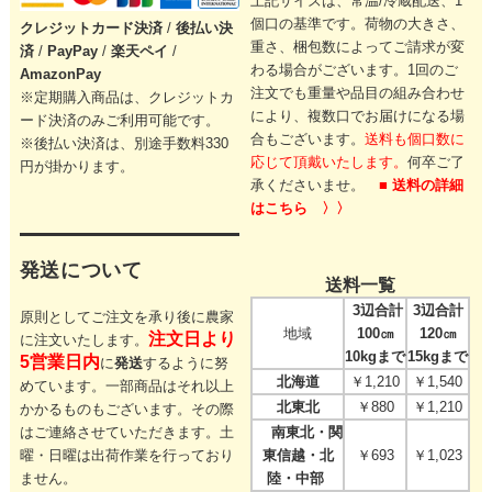
上記サイズは、常温/冷蔵配送、1
個口の基準です。
荷物の大きさ、
クレジットカード
決済
/
後払い決
重さ、梱包数によってご請求が変
済
/
PayPay
/
楽天ペイ
/
わる場合がございます。
1回のご
AmazonPay
注文でも重量や品目の組み合わせ
※定期購入商品は、クレジットカ
により、
複数口でお届けになる場
ード決済のみご利用可能です。
合もございます。
送料も個口数に
※後払い決済は、別途手数料330
応じて頂戴いたします。
何卒ご了
円が掛かります。
承くださいませ。
■ 送料の詳細
はこちら 〉〉
発送について
送料一覧
3辺合計
3辺合計
原則としてご注文を承り後に農家
地域
100㎝
120㎝
注文日より
に注文いたします。
10kgまで
15kgまで
5営業日内
に
発送
するように努
北海道
￥1,210
￥1,540
めています。一部商品はそれ以上
北東北
￥880
￥1,210
かかるものもございます。その際
はご連絡させていただきます。
土
南東北・関
曜・日曜は出荷作業を行っており
東信越・北
￥693
￥1,023
ません。
陸・中部