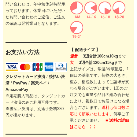
問い合わせは、年中無休24時間承
っております。休業日にいただい
たお問い合わせのご返信、ご注文
の確認は翌営業日となります。
【 配送サイズ 】
お支払い方法
通常
3辺合計100cm10kg
まで
大
3辺合計120cm15kg
まで
上記サイズは、常温/冷蔵配送、1
個口の基準です。
荷物の大きさ、
クレジットカード
決済
/
後払い決
重さ、梱包数によってご請求が変
済
/
PayPay
/
楽天ペイ
/
わる場合がございます。
1回のご
AmazonPay
注文でも重量や品目の組み合わせ
※定期購入商品は、クレジットカ
により、
複数口でお届けになる場
ード決済のみご利用可能です。
合もございます。
送料も個口数に
※後払い決済は、別途手数料330
応じて頂戴いたします。
何卒ご了
円が掛かります。
承くださいませ。
■ 送料の詳細
はこちら 〉〉