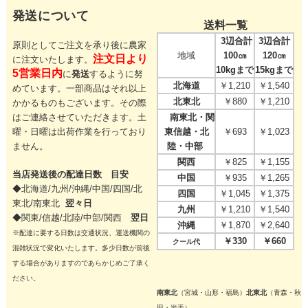
発送について
送料一覧
3辺合計
3辺合計
原則としてご注文を承り後に農家
地域
100㎝
120㎝
注文日より
に注文いたします。
10kgまで
15kgまで
5営業日内
に
発送
するように努
北海道
￥1,210
￥1,540
めています。一部商品はそれ以上
北東北
￥880
￥1,210
かかるものもございます。その際
はご連絡させていただきます。
土
南東北・関
曜・日曜は出荷作業を行っており
東信越・北
￥693
￥1,023
ません。
陸・中部
関西
￥825
￥1,155
当店発送後の配達日数 目安
中国
￥935
￥1,265
◆北海道/九州/沖縄/中国/四国/
北
四国
￥1,045
￥1,375
東北/
南東北
翌々日
九州
￥1,210
￥1,540
◆関東/信越/北陸/中部/関西
翌日
沖縄
￥1,870
￥2,640
※配達に要する日数は交通状況、運送機関の
￥330
￥660
クール代
混雑状況で変化いたします。多少日数が前後
する場合がありますのであらかじめご了承く
ださい。
南東北
（宮城・山形・福島）
北東北
（青森・秋
田・岩手）