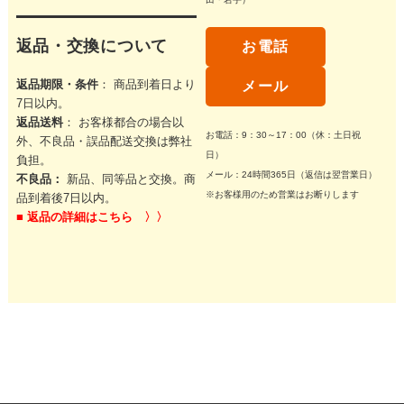
返品・交換について
お電話
返品期限・条件
： 商品到着日より
メール
7日以内。
返品送料
： お客様都合の場合以
お電話：9：30～17：00（休：土日祝
外、不良品・誤品配送交換は弊社
日）
負担。
メール：24時間365日（返信は翌営業日）
不良品：
新品、同等品と交換。商
※お客様用のため営業はお断りします
品到着後7日以内。
■
返品の詳細はこちら 〉〉