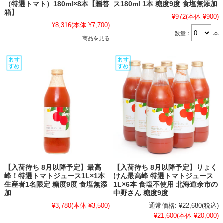
（特選トマト）180ml×8本【贈答
ス180ml 1本 糖度9度 食塩無添加
箱】
¥972
(本体 ¥900)
¥8,316
(本体 ¥7,700)
数量：
本
商品を見る
【入荷待ち 8月以降予定】最高
【入荷待ち 8月以降予定】りょく
峰！特選トマトジュース1L×1本
けん最高峰 特選トマトジュース
生産者1名限定 糖度9度 食塩無添
1L×6本 食塩不使用 北海道余市の
加
中野さん 糖度9度
¥3,780
(本体 ¥3,500)
通常価格:
¥22,680
(税込)
¥21,600
(本体 ¥20,000)