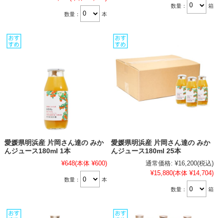
数量：
箱
数量：
本
愛媛県明浜産 片岡さん達の みか
愛媛県明浜産 片岡さん達の みか
んジュース180ml 1本
んジュース180ml 25本
¥648
(本体 ¥600)
通常価格:
¥16,200
(税込)
¥15,880
(本体 ¥14,704)
数量：
本
数量：
箱