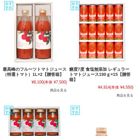
最高峰のフルーツトマトジュース
糖度7度 食塩無添加 レギュラー
（特選トマト）1L×2【贈答箱】
トマトジュース190ｇ×15【贈答
箱】
¥8,100
(本体 ¥7,500)
¥4,914
(本体 ¥4,550)
商品を見る
商品を見る