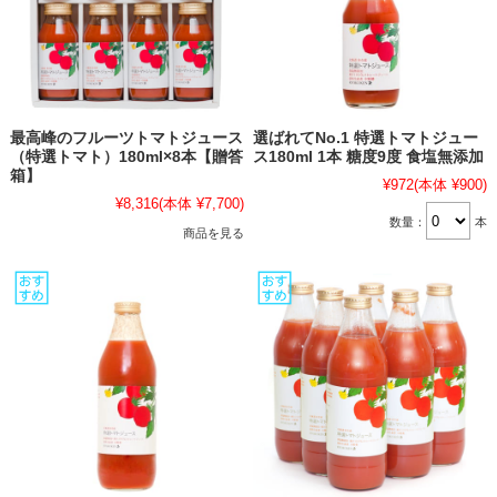
最高峰のフルーツトマトジュース
選ばれてNo.1 特選トマトジュー
（特選トマト）180ml×8本【贈答
ス180ml 1本 糖度9度 食塩無添加
箱】
¥972
(本体 ¥900)
¥8,316
(本体 ¥7,700)
数量：
本
商品を見る