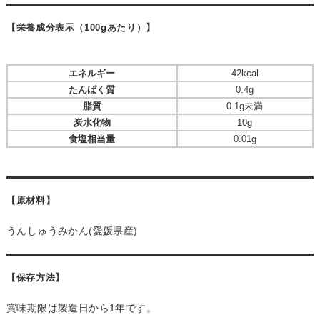
【栄養成分表示（100gあたり）】
エネルギー
42kcal
たんぱく質
0.4g
脂質
0.1g未満
炭水化物
10g
食塩相当量
0.01g
【原材料】
うんしゅうみかん(愛媛県産)
【保存方法】
賞味期限は製造日から1年です。