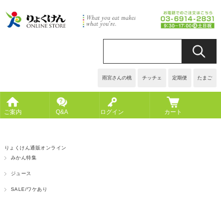
雨宮さんの桃
チッチェ
定期便
たまご
ご案内
Q&A
ログイン
カート
りょくけん通販オンライン
みかん特集
ジュース
SALE/ワケあり