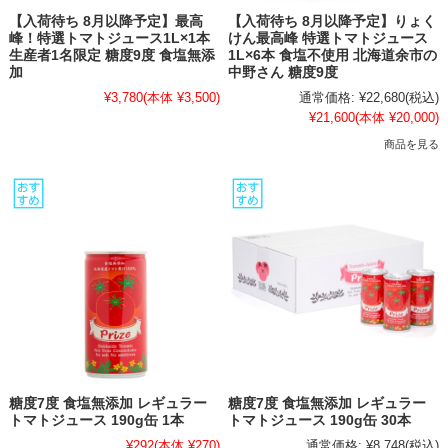
【入荷待ち 8月以降予定】最高
【入荷待ち 8月以降予定】りょく
峰！特選トマトジュース1L×1本
けん最高峰 特選トマトジュース
生産者1名限定 糖度9度 食塩無添
1L×6本 食塩不使用 北海道余市の
加
中野さん 糖度9度
¥3,780
(本体 ¥3,500)
通常価格:
¥22,680
(税込)
¥21,600
(本体 ¥20,000)
商品を見る
糖度7度 食塩無添加 レギュラー
糖度7度 食塩無添加 レギュラー
トマトジュース 190g缶 1本
トマトジュース 190g缶 30本
¥292
(本体 ¥270)
通常価格:
¥8,748
(税込)