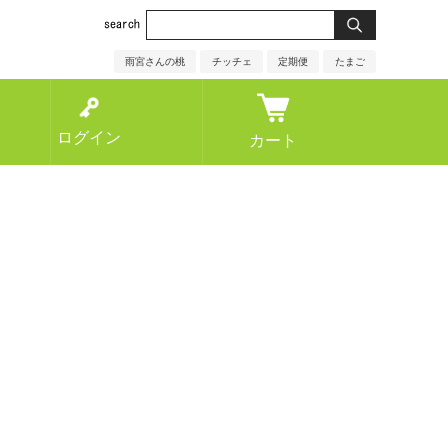
雨宮さんの桃
チッチェ
定期便
たまご
ログイン
カート