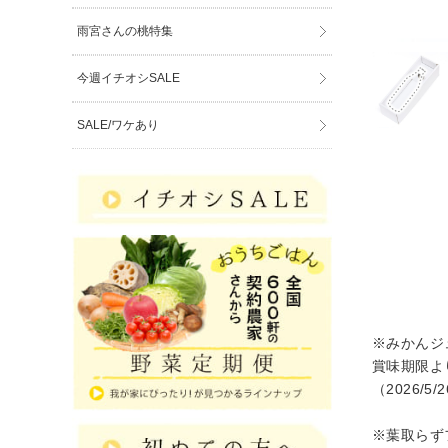
雨宮さんの桃特集
今週イチオシSALE
SALE/ワケあり
※みかんジ
賞味期限よ
（2026/5/
※葉取らず