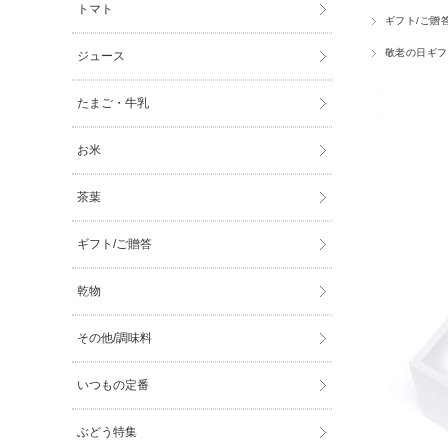
トマト
ギフト/ご贈
敬老の日ギフ
ジュース
たまご・牛乳
お米
茶葉
ギフト/ご贈答
乾物
その他/調味料
いつもの定番
ぶどう特集