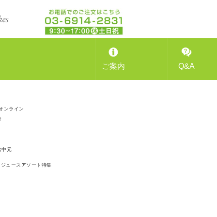
ご案内
Q&A
オンライン
答
お中元
ジュースアソート特集