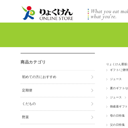
商品カテゴリ
りょくけん通販
ギフト/ご贈
初めての方におすすめ
ジュース
夏のギフト/
定期便
ジュース
くだもの
御歳暮ギフト
母の日特集
野菜
父の日特集