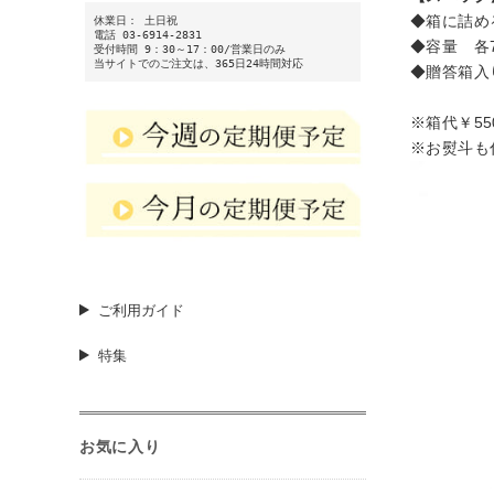
◆箱に詰め
休業日： 土日祝
電話 03-6914-2831
◆容量 各71
受付時間 9：30～17：00/営業日のみ
当サイトでのご注文は、365日24時間対応
◆贈答箱入
※箱代￥55
※お熨斗も
ご利用ガイド
特集
お気に入り