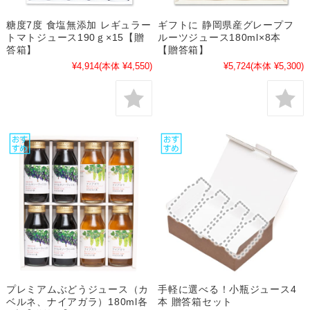
糖度7度 食塩無添加 レギュラー
ギフトに 静岡県産グレープフ
トマトジュース190ｇ×15【贈
ルーツジュース180ml×8本
答箱】
【贈答箱】
¥4,914
(本体 ¥4,550)
¥5,724
(本体 ¥5,300)
プレミアムぶどうジュース（カ
手軽に選べる！小瓶ジュース4
ベルネ、ナイアガラ）180ml各
本 贈答箱セット