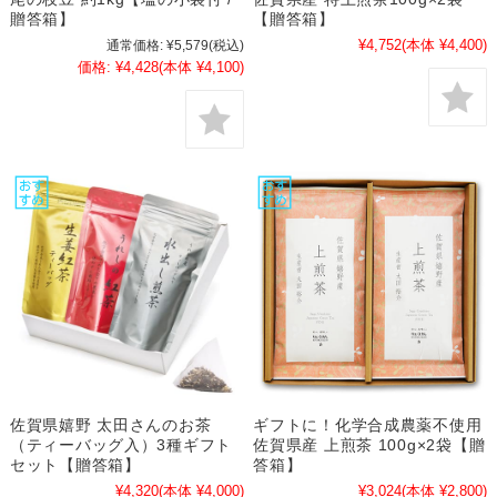
贈答箱】
【贈答箱】
¥4,752
(本体 ¥4,400)
通常価格:
¥5,579
(税込)
価格:
¥4,428
(本体 ¥4,100)
佐賀県嬉野 太田さんのお茶
ギフトに！化学合成農薬不使用
（ティーバッグ入）3種ギフト
佐賀県産 上煎茶 100g×2袋【贈
セット【贈答箱】
答箱】
¥4,320
(本体 ¥4,000)
¥3,024
(本体 ¥2,800)