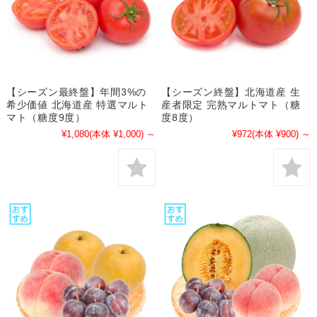
【シーズン最終盤】年間3%の
【シーズン終盤】北海道産 生
希少価値 北海道産 特選マルト
産者限定 完熟マルトマト（糖
マト（糖度9度）
度8度）
¥1,080
(本体 ¥1,000)
～
¥972
(本体 ¥900)
～