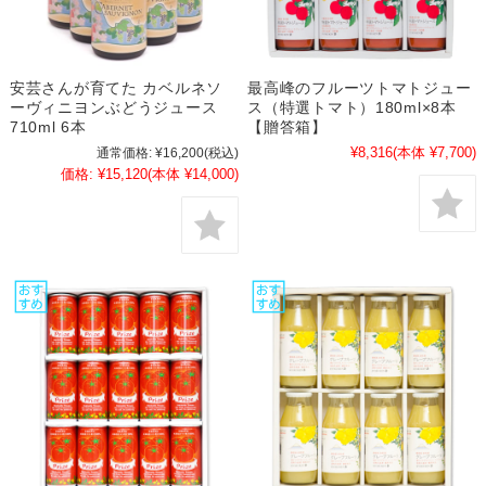
安芸さんが育てた カベルネソ
最高峰のフルーツトマトジュー
ーヴィニヨンぶどうジュース
ス（特選トマト）180ml×8本
710ml 6本
【贈答箱】
¥8,316
(本体 ¥7,700)
通常価格:
¥16,200
(税込)
価格:
¥15,120
(本体 ¥14,000)