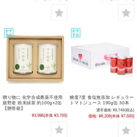
贈り物に 化学合成農薬不使用
糖度7度 食塩無添加 レギュラー
嬉野産 粉末緑茶 約100g×2缶
トマトジュース 190g缶 30本
【贈答箱】
通常価格:
¥8,748
(税込)
¥3,996
(本体 ¥3,700)
価格:
¥8,208
(本体 ¥7,600)