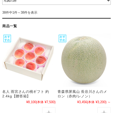
38件中1件～38件を表示
商品一覧
名人 雨宮さんの桃ギフト 約
青森県屏風山 長谷川さんのメ
2.4kg【贈答箱】
ロン（赤肉/レノン）
¥8,100
(本体 ¥7,500)
¥3,456
(本体 ¥3,200)
～