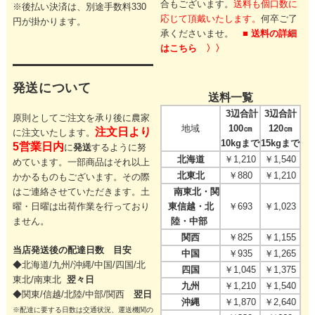
合もございます。
送料も個口数に
※後払い決済は、別途手数料330
応じて頂戴いたします。
何卒ご了
円が掛かります。
承くださいませ。
■ 送料の詳細
はこちら 〉〉
発送について
送料一覧
3辺合計
3辺合計
原則としてご注文を承り後に農家
地域
100㎝
120㎝
注文日より
に注文いたします。
10kgまで
15kgまで
5営業日内
に
発送
するように努
北海道
￥1,210
￥1,540
めています。一部商品はそれ以上
北東北
￥880
￥1,210
かかるものもございます。その際
はご連絡させていただきます。
土
南東北・関
曜・日曜は出荷作業を行っており
東信越・北
￥693
￥1,023
ません。
陸・中部
関西
￥825
￥1,155
当店発送後の配達日数 目安
中国
￥935
￥1,265
◆北海道/九州/沖縄/中国/四国/
北
四国
￥1,045
￥1,375
東北/
南東北
翌々日
九州
￥1,210
￥1,540
◆関東/信越/北陸/中部/関西
翌日
沖縄
￥1,870
￥2,640
※配達に要する日数は交通状況、運送機関の