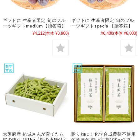
ギフトに 生産者限定 旬のフル
ギフトに 生産者限定 旬のフル
ーツギフトmedium【贈答箱】
ーツギフトspecial【贈答箱】
¥4,212
(本体 ¥3,900)
¥6,480
(本体 ¥6,000)
大阪府産 結城さんが育てた八
贈り物に！化学合成農薬不使用
尾の枝豆 約1kg【塩の小袋付 /
佐賀県産 特上煎茶100g×2袋