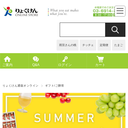
雨宮さんの桃
チッチェ
定期便
たまご
ご案内
Q&A
ログイン
カート
りょくけん通販オンライン
ギフト/ご贈答