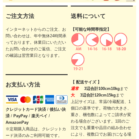
ご注文方法
送料について
インターネットからのご注文、お
【可能な時間帯指定】
問い合わせは、年中無休24時間承
っております。休業日にいただい
たお問い合わせのご返信、ご注文
の確認は翌営業日となります。
【 配送サイズ 】
お支払い方法
通常
3辺合計100cm10kg
まで
大
3辺合計120cm15kg
まで
上記サイズは、常温/冷蔵配送、1
個口の基準です。
荷物の大きさ、
クレジットカード
決済
/
後払い決
重さ、梱包数によってご請求が変
済
/
PayPay
/
楽天ペイ
/
わる場合がございます。
1回のご
AmazonPay
注文でも重量や品目の組み合わせ
※定期購入商品は、クレジットカ
により、
複数口でお届けになる場
ード決済のみご利用可能です。