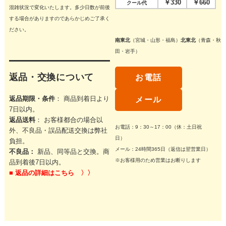
￥330
￥660
クール代
混雑状況で変化いたします。多少日数が前後
する場合がありますのであらかじめご了承く
ださい。
南東北
（宮城・山形・福島）
北東北
（青森・秋
田・岩手）
返品・交換について
お電話
返品期限・条件
： 商品到着日より
メール
7日以内。
返品送料
： お客様都合の場合以
お電話：9：30～17：00（休：土日祝
外、不良品・誤品配送交換は弊社
日）
負担。
メール：24時間365日（返信は翌営業日）
不良品：
新品、同等品と交換。商
※お客様用のため営業はお断りします
品到着後7日以内。
■
返品の詳細はこちら 〉〉