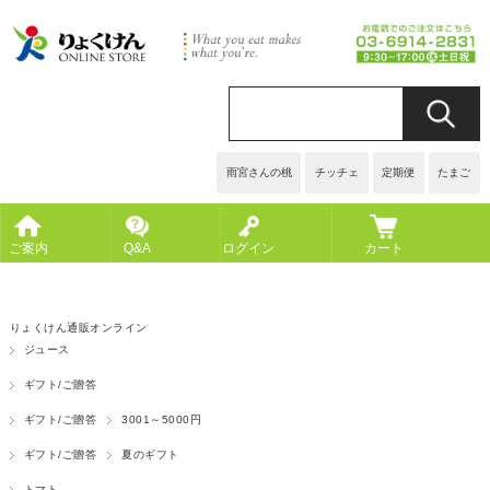
雨宮さんの桃
チッチェ
定期便
たまご
ご案内
Q&A
ログイン
カート
りょくけん通販オンライン
ジュース
ギフト/ご贈答
ギフト/ご贈答
3001～5000円
ギフト/ご贈答
夏のギフト
トマト