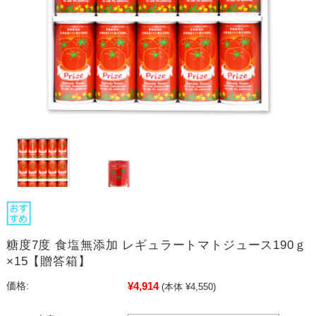
糖度7度 食塩無添加 レギュラートマトジュース190ｇ
×15【贈答箱】
¥4,914
価格:
(本体 ¥4,550)