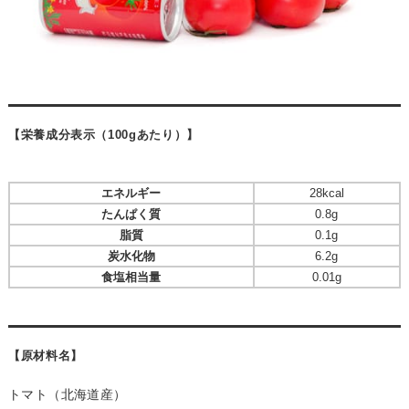
【栄養成分表示（100gあたり）】
エネルギー
28kcal
たんぱく質
0.8g
脂質
0.1g
炭水化物
6.2g
食塩相当量
0.01g
【原材料名】
トマト（北海道産）