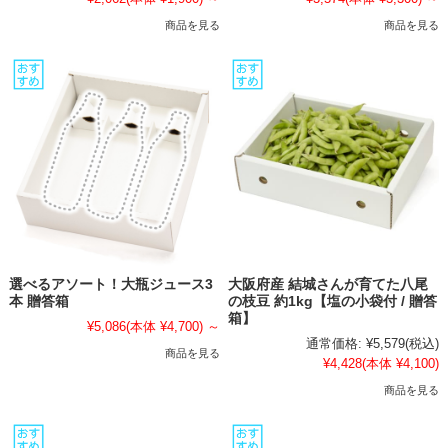
商品を見る
商品を見る
選べるアソート！大瓶ジュース3
大阪府産 結城さんが育てた八尾
本 贈答箱
の枝豆 約1kg【塩の小袋付 / 贈答
箱】
¥5,086
(本体 ¥4,700)
～
通常価格:
¥5,579
(税込)
商品を見る
¥4,428
(本体 ¥4,100)
商品を見る