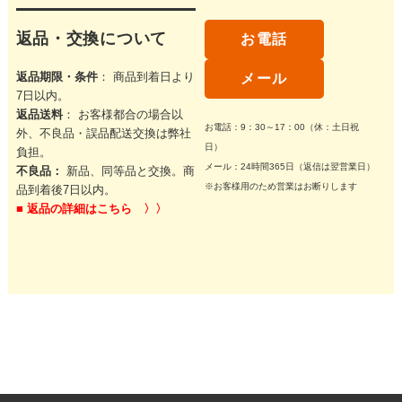
返品・交換について
お電話
返品期限・条件
： 商品到着日より
メール
7日以内。
返品送料
： お客様都合の場合以
お電話：9：30～17：00（休：土日祝
外、不良品・誤品配送交換は弊社
日）
負担。
メール：24時間365日（返信は翌営業日）
不良品：
新品、同等品と交換。商
※お客様用のため営業はお断りします
品到着後7日以内。
■
返品の詳細はこちら 〉〉