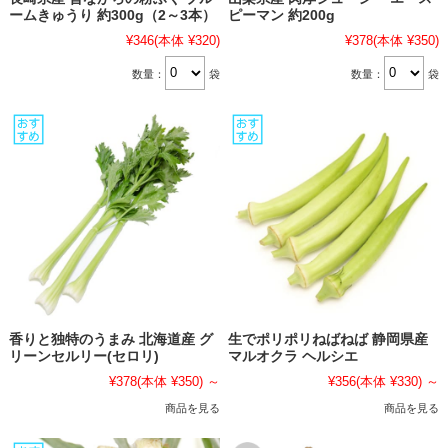
ームきゅうり 約300g（2～3本）
ピーマン 約200g
¥346
(本体 ¥320)
¥378
(本体 ¥350)
数量：
袋
数量：
袋
香りと独特のうまみ 北海道産 グ
生でポリポリねばねば 静岡県産
リーンセルリー(セロリ)
マルオクラ ヘルシエ
¥378
(本体 ¥350)
～
¥356
(本体 ¥330)
～
商品を見る
商品を見る