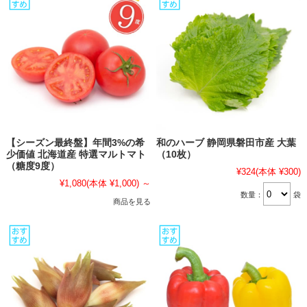
【シーズン最終盤】年間3%の希
和のハーブ 静岡県磐田市産 大葉
少価値 北海道産 特選マルトマト
（10枚）
（糖度9度）
¥324
(本体 ¥300)
¥1,080
(本体 ¥1,000)
～
数量：
袋
商品を見る