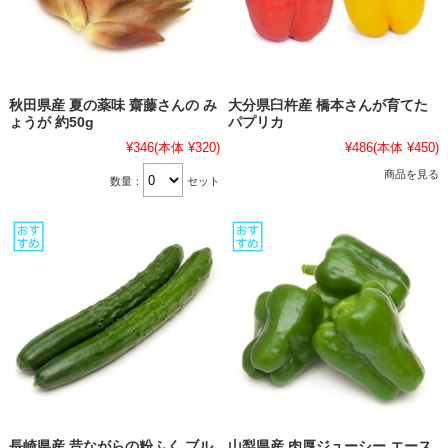
秋田県産 夏の薬味 齋藤さんの み
大分県臼杵産 橋本さんが育てた
ょうが 約50g
パプリカ
¥346
(本体 ¥320)
¥486
(本体 ¥450)
商品を見る
数量：
セット
長崎県産 昔ながらの粉ふく ブル
山梨県産 肉厚ジューシー エース