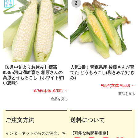
【8月中旬よりお休み】標高
人気1番！青森県産 佐藤さんが育
950m河口湖畔育ち 相原さんの
てた とうもろこし(嶽きみ/だけき
高原とうもろこし（ホワイト/白
み)
い恵味）
¥594
(本体 ¥550)
～
¥756
(本体 ¥700)
～
商品を見る
商品を見る
ご注文方法
送料について
インターネットからのご注文、お
【可能な時間帯指定】