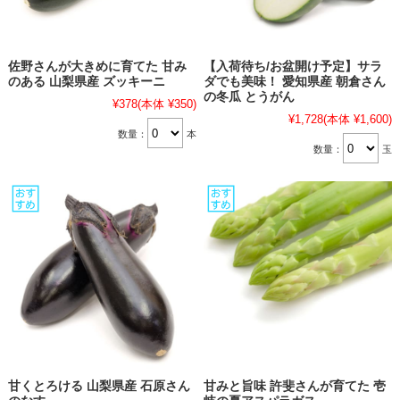
佐野さんが大きめに育てた 甘み
【入荷待ち/お盆開け予定】サラ
のある 山梨県産 ズッキーニ
ダでも美味！ 愛知県産 朝倉さん
の冬瓜 とうがん
¥378
(本体 ¥350)
¥1,728
(本体 ¥1,600)
数量：
本
数量：
玉
甘くとろける 山梨県産 石原さん
甘みと旨味 許斐さんが育てた 壱