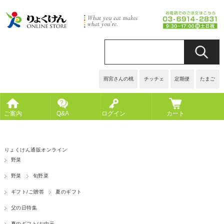
雨宮さんの桃
チッチェ
定期便
たまご
ご案内
Q&A
ログイン
カート
りょくけん通販オンライン
野菜
野菜
旬野菜
ギフト/ご贈答
夏のギフト
父の日特集
夏のギフト/お中元