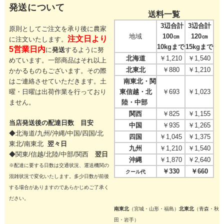
発送について
送料一覧
3辺合計
3辺合計
原則としてご注文を承り後に農家
地域
100㎝
120㎝
注文日より
に注文いたします。
10kgまで
15kgまで
5営業日内
に
発送
するように努
北海道
￥1,210
￥1,540
めています。一部商品はそれ以上
北東北
￥880
￥1,210
かかるものもございます。その際
はご連絡させていただきます。
土
南東北・関
曜・日曜は出荷作業を行っており
東信越・北
￥693
￥1,023
ません。
陸・中部
関西
￥825
￥1,155
当店発送後の配達日数 目安
中国
￥935
￥1,265
◆北海道/九州/沖縄/中国/四国/
北
四国
￥1,045
￥1,375
東北/
南東北
翌々日
九州
￥1,210
￥1,540
◆関東/信越/北陸/中部/関西
翌日
沖縄
￥1,870
￥2,640
※配達に要する日数は交通状況、運送機関の
￥330
￥660
クール代
混雑状況で変化いたします。多少日数が前後
する場合がありますのであらかじめご了承く
ださい。
南東北
（宮城・山形・福島）
北東北
（青森・秋
田・岩手）