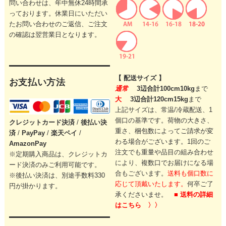
問い合わせは、年中無休24時間承
っております。休業日にいただい
たお問い合わせのご返信、ご注文
の確認は翌営業日となります。
【 配送サイズ 】
お支払い方法
通常
3辺合計100cm10kg
まで
大
3辺合計120cm15kg
まで
上記サイズは、常温/冷蔵配送、1
個口の基準です。
荷物の大きさ、
クレジットカード
決済
/
後払い決
重さ、梱包数によってご請求が変
済
/
PayPay
/
楽天ペイ
/
わる場合がございます。
1回のご
AmazonPay
注文でも重量や品目の組み合わせ
※定期購入商品は、クレジットカ
により、
複数口でお届けになる場
ード決済のみご利用可能です。
合もございます。
送料も個口数に
※後払い決済は、別途手数料330
応じて頂戴いたします。
何卒ご了
円が掛かります。
承くださいませ。
■ 送料の詳細
はこちら 〉〉