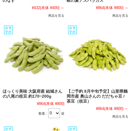
のなす
岐の夏アスパラガス
¥432
(本体 ¥400)
～
¥864
(本体 ¥800)
～
商品を見る
商品を見る
ほっくり美味 大阪府産 結城さん
【ご予約 8月中旬予定】山形県鶴
の八尾の枝豆 約170~200g
岡市産 奥山さんの だだちゃ豆 /
茶豆（枝豆）
¥864
(本体 ¥800)
¥864
(本体 ¥800)
～
数量：
袋
商品を見る