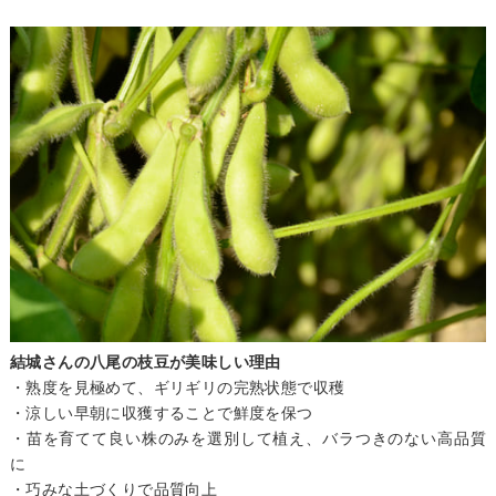
結城さんの八尾の枝豆が美味しい理由
・熟度を見極めて、ギリギリの完熟状態で収穫
・涼しい早朝に収獲することで鮮度を保つ
・苗を育てて良い株のみを選別して植え、バラつきのない高品質
に
・巧みな土づくりで品質向上