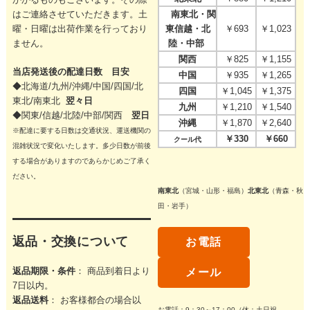
はご連絡させていただきます。
土
南東北・関
曜・日曜は出荷作業を行っており
東信越・北
￥693
￥1,023
ません。
陸・中部
関西
￥825
￥1,155
当店発送後の配達日数 目安
中国
￥935
￥1,265
◆北海道/九州/沖縄/中国/四国/
北
四国
￥1,045
￥1,375
東北/
南東北
翌々日
九州
￥1,210
￥1,540
◆関東/信越/北陸/中部/関西
翌日
沖縄
￥1,870
￥2,640
※配達に要する日数は交通状況、運送機関の
￥330
￥660
クール代
混雑状況で変化いたします。多少日数が前後
する場合がありますのであらかじめご了承く
ださい。
南東北
（宮城・山形・福島）
北東北
（青森・秋
田・岩手）
返品・交換について
お電話
返品期限・条件
： 商品到着日より
メール
7日以内。
返品送料
： お客様都合の場合以
お電話：9：30～17：00（休：土日祝