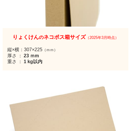
りょくけん
ネコポス箱サイズ
の
（2025年3月時点）
縦×横：307×225
（ｍｍ）
厚さ ：
23 ｍm
重さ ：
1 kg以内