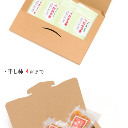
・
干し柿
４
pc
まで