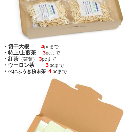
・
切干大根
4
pcまで
・
特上
/
上煎茶
3
pcまで
・
紅茶
3
（茶葉）
pcまで
・
ウーロン茶
３
pcまで
・
４
べにふうき粉末茶
pcまで