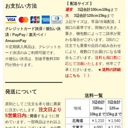
【 配送サイズ 】
お支払い方法
通常
3辺合計100cm10kg
まで
大
3辺合計120cm15kg
まで
上記サイズは、常温/冷蔵配送、1
個口の基準です。
荷物の大きさ、
クレジットカード
決済
/
後払い決
重さ、梱包数によってご請求が変
済
/
PayPay
/
楽天ペイ
/
わる場合がございます。
1回のご
AmazonPay
注文でも重量や品目の組み合わせ
※定期購入商品は、クレジットカ
により、
複数口でお届けになる場
ード決済のみご利用可能です。
合もございます。
送料も個口数に
※後払い決済は、別途手数料330
応じて頂戴いたします。
何卒ご了
円が掛かります。
承くださいませ。
■ 送料の詳細
はこちら 〉〉
発送について
送料一覧
3辺合計
3辺合計
原則としてご注文を承り後に農家
地域
100㎝
120㎝
注文日より
に注文いたします。
10kgまで
15kgまで
5営業日内
に
発送
するように努
北海道
￥1,210
￥1,540
めています。一部商品はそれ以上
北東北
￥880
￥1,210
かかるものもございます。その際