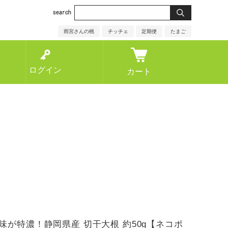
雨宮さんの桃
チッチェ
定期便
たまご
ログイン
カート
味が特濃！静岡県産 切干大根 約50g【ネコポ