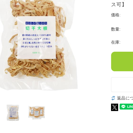
ス可】
価格:
数量:
在庫:
返品に