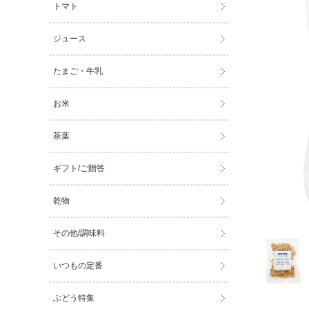
トマト
ジュース
たまご・牛乳
お米
茶葉
ギフト/ご贈答
乾物
その他/調味料
いつもの定番
ぶどう特集