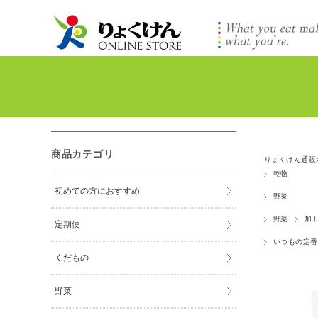
商品カテゴリ
りょくけん通販
乾物
初めての方におすすめ
野菜
野菜
加
定期便
いつもの定番
くだもの
野菜