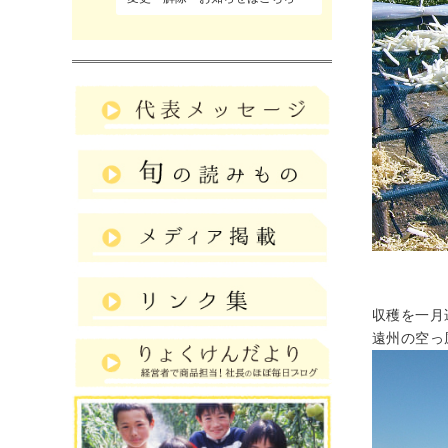
収穫を一月
遠州の空っ