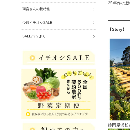
25年作の新
雨宮さんの桃特集
今週イチオシSALE
【Story】
SALE/ワケあり
静岡県浜松