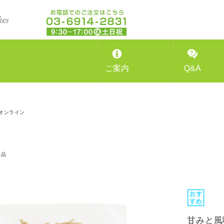
ご案内
Q&A
オンライン
工品
甘みと風