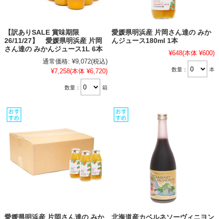
【訳ありSALE 賞味期限
愛媛県明浜産 片岡さん達の みか
26/11/27】 愛媛県明浜産 片岡
んジュース180ml 1本
さん達の みかんジュース1L 6本
¥648
(本体 ¥600)
通常価格:
¥9,072
(税込)
数量：
本
¥7,258
(本体 ¥6,720)
数量：
箱
愛媛県明浜産 片岡さん達の みか
北海道産カベルネソーヴィニヨン