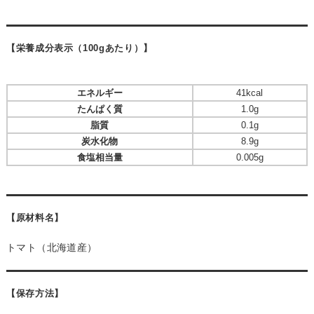
【栄養成分表示（100gあたり）】
エネルギー
41kcal
たんぱく質
1.0g
脂質
0.1g
炭水化物
8.9g
食塩相当量
0.005g
【原材料名】
トマト（北海道産）
【保存方法】