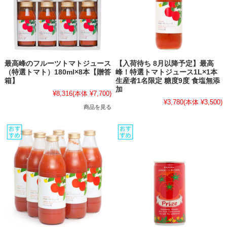
最高峰のフルーツトマトジュース
【入荷待ち 8月以降予定】最高
（特選トマト）180ml×8本【贈答
峰！特選トマトジュース1L×1本
箱】
生産者1名限定 糖度9度 食塩無添
加
¥8,316
(本体 ¥7,700)
¥3,780
(本体 ¥3,500)
商品を見る