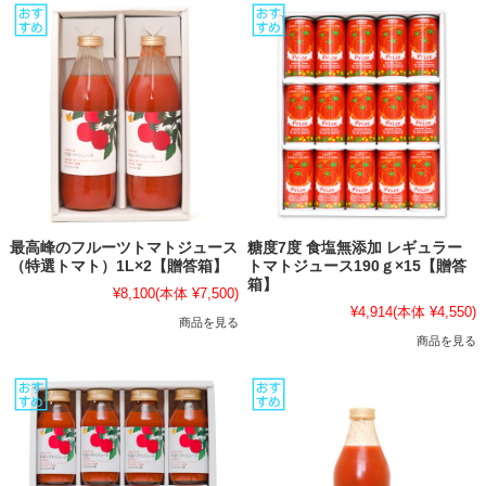
最高峰のフルーツトマトジュース
糖度7度 食塩無添加 レギュラー
（特選トマト）1L×2【贈答箱】
トマトジュース190ｇ×15【贈答
箱】
¥8,100
(本体 ¥7,500)
¥4,914
(本体 ¥4,550)
商品を見る
商品を見る