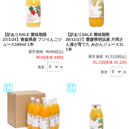
【訳ありSALE 賞味期限
【訳ありSALE 賞味期限
27/1/24】青森県産 フジりんごジ
26/11/27】愛媛県明浜産 片岡さ
ュース180ml 1本
ん達が育てた みかんジュース1L
1本
通常価格:
¥648
(税込)
通常価格:
¥1,512
(税込)
¥518
(本体 ¥480)
¥1,210
(本体 ¥1,120)
数量：
本
数量：
本