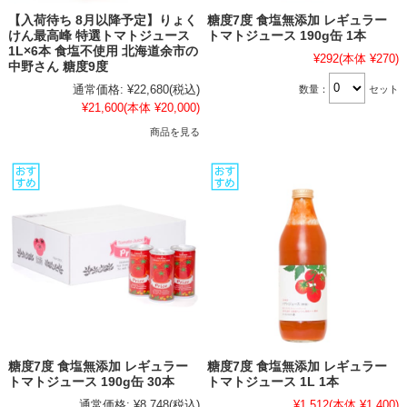
【入荷待ち 8月以降予定】りょく
糖度7度 食塩無添加 レギュラー
けん最高峰 特選トマトジュース
トマトジュース 190g缶 1本
1L×6本 食塩不使用 北海道余市の
¥292
(本体 ¥270)
中野さん 糖度9度
通常価格:
¥22,680
(税込)
数量：
セット
¥21,600
(本体 ¥20,000)
商品を見る
糖度7度 食塩無添加 レギュラー
糖度7度 食塩無添加 レギュラー
トマトジュース 190g缶 30本
トマトジュース 1L 1本
通常価格:
¥8,748
(税込)
¥1,512
(本体 ¥1,400)