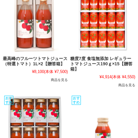
最高峰のフルーツトマトジュース
糖度7度 食塩無添加 レギュラー
（特選トマト）1L×2【贈答箱】
トマトジュース190ｇ×15【贈答
箱】
¥8,100
(本体 ¥7,500)
¥4,914
(本体 ¥4,550)
商品を見る
商品を見る