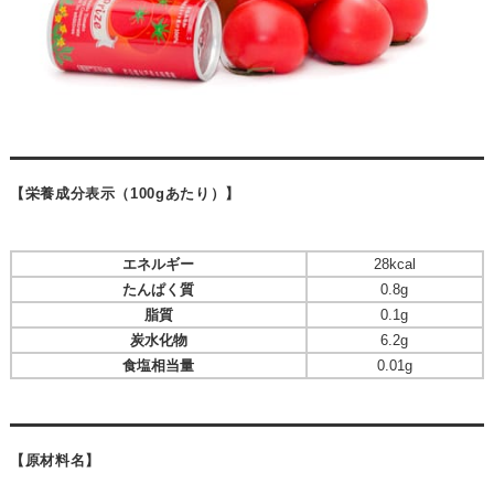
【栄養成分表示（100gあたり）】
エネルギー
28kcal
たんぱく質
0.8g
脂質
0.1g
炭水化物
6.2g
食塩相当量
0.01g
【原材料名】