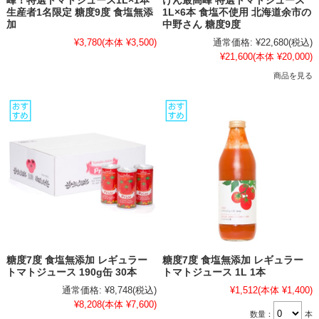
峰！特選トマトジュース1L×1本
けん最高峰 特選トマトジュース
生産者1名限定 糖度9度 食塩無添
1L×6本 食塩不使用 北海道余市の
加
中野さん 糖度9度
¥3,780
(本体 ¥3,500)
通常価格:
¥22,680
(税込)
¥21,600
(本体 ¥20,000)
商品を見る
糖度7度 食塩無添加 レギュラー
糖度7度 食塩無添加 レギュラー
トマトジュース 190g缶 30本
トマトジュース 1L 1本
通常価格:
¥8,748
(税込)
¥1,512
(本体 ¥1,400)
¥8,208
(本体 ¥7,600)
数量：
本