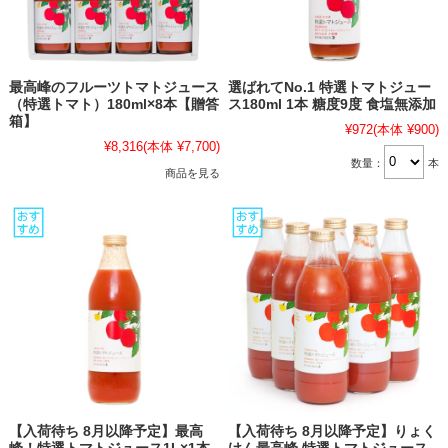
最高峰のフルーツトマトジュース
選ばれてNo.1 特選トマトジュー
（特選トマト）180ml×8本【贈答
ス180ml 1本 糖度9度 食塩無添加
箱】
¥972
(本体 ¥900)
¥8,316
(本体 ¥7,700)
数量：
本
商品を見る
【入荷待ち 8月以降予定】最高
【入荷待ち 8月以降予定】りょく