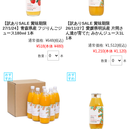
【訳ありSALE 賞味期限
【訳ありSALE 賞味期限
27/1/24】青森県産 フジりんごジ
26/11/27】愛媛県明浜産 片岡さ
ュース180ml 1本
ん達が育てた みかんジュース1L
1本
通常価格:
¥648
(税込)
通常価格:
¥1,512
(税込)
¥518
(本体 ¥480)
¥1,210
(本体 ¥1,120)
数量：
本
数量：
本