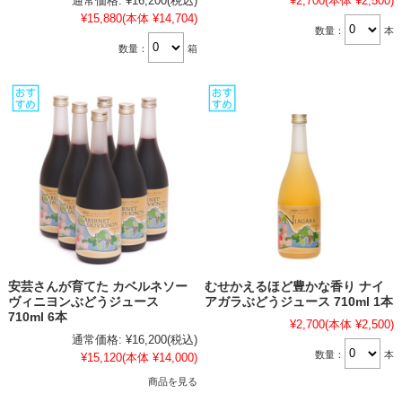
通常価格:
¥16,200
(税込)
¥2,700
(本体 ¥2,500)
¥15,880
(本体 ¥14,704)
数量：
本
数量：
箱
安芸さんが育てた カベルネソー
むせかえるほど豊かな香り ナイ
ヴィニヨンぶどうジュース
アガラぶどうジュース 710ml 1本
710ml 6本
¥2,700
(本体 ¥2,500)
通常価格:
¥16,200
(税込)
数量：
本
¥15,120
(本体 ¥14,000)
商品を見る