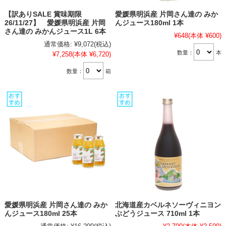
【訳ありSALE 賞味期限
愛媛県明浜産 片岡さん達の みか
26/11/27】 愛媛県明浜産 片岡
んジュース180ml 1本
さん達の みかんジュース1L 6本
¥648
(本体 ¥600)
通常価格:
¥9,072
(税込)
数量：
本
¥7,258
(本体 ¥6,720)
数量：
箱
愛媛県明浜産 片岡さん達の みか
北海道産カベルネソーヴィニヨン
んジュース180ml 25本
ぶどうジュース 710ml 1本