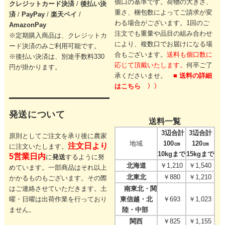
個口の基準です。
荷物の大きさ、
クレジットカード
決済
/
後払い決
重さ、梱包数によってご請求が変
済
/
PayPay
/
楽天ペイ
/
わる場合がございます。
1回のご
AmazonPay
注文でも重量や品目の組み合わせ
※定期購入商品は、クレジットカ
により、
複数口でお届けになる場
ード決済のみご利用可能です。
合もございます。
送料も個口数に
※後払い決済は、別途手数料330
応じて頂戴いたします。
何卒ご了
円が掛かります。
承くださいませ。
■ 送料の詳細
はこちら 〉〉
発送について
送料一覧
3辺合計
3辺合計
原則としてご注文を承り後に農家
地域
100㎝
120㎝
注文日より
に注文いたします。
10kgまで
15kgまで
5営業日内
に
発送
するように努
北海道
￥1,210
￥1,540
めています。一部商品はそれ以上
北東北
￥880
￥1,210
かかるものもございます。その際
はご連絡させていただきます。
土
南東北・関
曜・日曜は出荷作業を行っており
東信越・北
￥693
￥1,023
ません。
陸・中部
関西
￥825
￥1,155