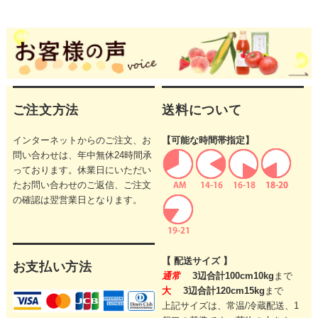
ご注文方法
送料について
インターネットからのご注文、お
【可能な時間帯指定】
問い合わせは、年中無休24時間承
っております。休業日にいただい
たお問い合わせのご返信、ご注文
の確認は翌営業日となります。
【 配送サイズ 】
お支払い方法
通常
3辺合計100cm10kg
まで
大
3辺合計120cm15kg
まで
上記サイズは、常温/冷蔵配送、1