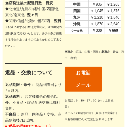
当店発送後の配達日数 目安
中国
￥935
￥1,265
◆北海道/九州/沖縄/中国/四国/
北
四国
￥1,045
￥1,375
東北/
南東北
翌々日
九州
￥1,210
￥1,540
◆関東/信越/北陸/中部/関西
翌日
沖縄
￥1,870
￥2,640
※配達に要する日数は交通状況、運送機関の
￥330
￥660
クール代
混雑状況で変化いたします。多少日数が前後
する場合がありますのであらかじめご了承く
ださい。
南東北
（宮城・山形・福島）
北東北
（青森・秋
田・岩手）
返品・交換について
お電話
返品期限・条件
： 商品到着日より
メール
7日以内。
返品送料
： お客様都合の場合以
お電話：9：30～17：00（休：土日祝
外、不良品・誤品配送交換は弊社
日）
負担。
メール：24時間365日（返信は翌営業日）
不良品：
新品、同等品と交換。商
※お客様用のため営業はお断りします
品到着後7日以内。
■
返品の詳細はこちら 〉〉