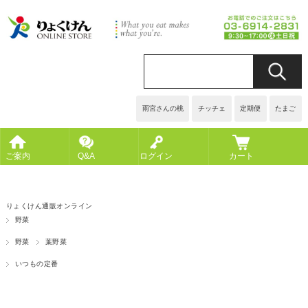
雨宮さんの桃
チッチェ
定期便
たまご
ご案内
Q&A
ログイン
カート
りょくけん通販オンライン
野菜
野菜
葉野菜
いつもの定番