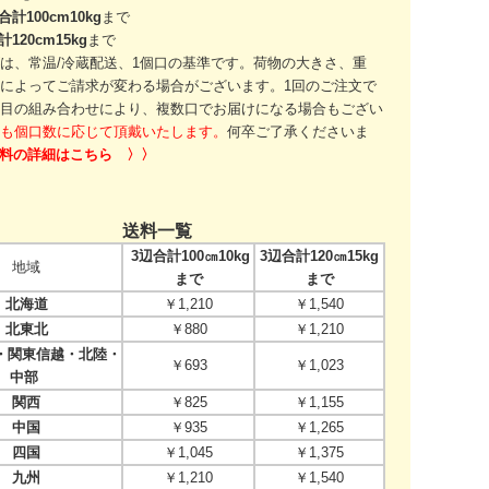
合計100cm10kg
まで
計120cm15kg
まで
は、常温/冷蔵配送、1個口の基準です。
荷物の大きさ、重
によってご請求が変わる場合がございます。
1回のご注文で
目の組み合わせにより、
複数口でお届けになる場合もござい
も個口数に応じて頂戴いたします。
何卒ご了承くださいま
送料の詳細はこちら 〉〉
送料一覧
3辺合計100㎝10kg
3辺合計120㎝15kg
地域
まで
まで
北海道
￥1,210
￥1,540
北東北
￥880
￥1,210
関東信越・北陸・
￥693
￥1,023
中部
関西
￥825
￥1,155
中国
￥935
￥1,265
四国
￥1,045
￥1,375
九州
￥1,210
￥1,540