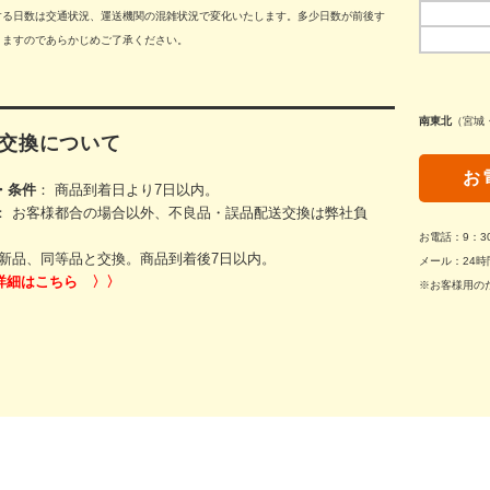
する日数は交通状況、運送機関の混雑状況で変化いたします。多少日数が前後す
りますのであらかじめご了承ください。
南東北
（宮城
交換について
お
・条件
： 商品到着日より7日以内。
： お客様都合の場合以外、不良品・誤品配送交換は弊社負
お電話：9：
新品、同等品と交換。商品到着後7日以内。
メール：24時
詳細はこちら 〉〉
※お客様用の