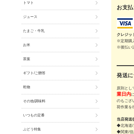
トマト
お支払
ジュース
たまご・牛乳
クレジッ
※定期購
お米
※後払い
茶葉
ギフト/ご贈答
発送に
乾物
原則とし
業日内
のもござ
その他/調味料
荷作業を
いつもの定番
当店発送
◆北海道/
ぶどう特集
◆関東/信