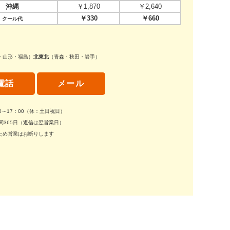
沖縄
￥1,870
￥2,640
￥330
￥660
クール代
・山形・福島）
北東北
（青森・秋田・岩手）
電話
メール
30～17：00（休：土日祝日）
間365日（返信は翌営業日）
ため営業はお断りします