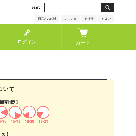
雨宮さんの桃
チッチェ
定期便
たまご
ログイン
カート
ついて
間帯指定】
イズ 】