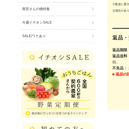
※配達に要
雨宮さんの桃特集
る場合があ
今週イチオシSALE
SALE/ワケあり
返品・
返品期限
返品送料
担。
不良品：
■
返品の