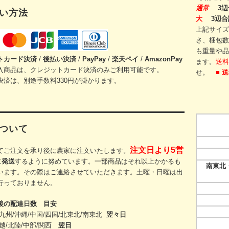
通常
3辺
い方法
大
3辺合
上記サイズ
さ、梱包数
も重量や品
トカード
決済
/
後払い決済
/
PayPay
/
楽天ペイ
/
AmazonPay
ます。
送料
入商品は、クレジットカード決済のみご利用可能です。
せ。
■ 
決済は、別途手数料330円が掛かります。
ついて
注文日より5営
てご注文を承り後に農家に注文いたします。
に
発送
するように努めています。一部商品はそれ以上かかるも
南東北・
います。その際
はご連絡させていただきます。
土曜・日曜は出
行っておりません。
後の配達日数 目安
九州/沖縄/中国/四国/
北東北/
南東北
翌々日
越/北陸/中部/関西
翌日