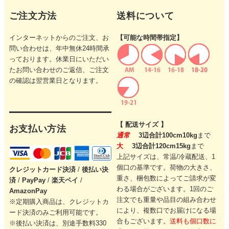
ご注文方法
送料について
インターネットからのご注文、お
【可能な時間帯指定】
問い合わせは、年中無休24時間承
っております。休業日にいただい
たお問い合わせのご返信、ご注文
の確認は翌営業日となります。
【 配送サイズ 】
お支払い方法
通常
3辺合計100cm10kg
まで
大
3辺合計120cm15kg
まで
上記サイズは、常温/冷蔵配送、1
個口の基準です。
荷物の大きさ、
クレジットカード
決済
/
後払い決
重さ、梱包数によってご請求が変
済
/
PayPay
/
楽天ペイ
/
わる場合がございます。
1回のご
AmazonPay
注文でも重量や品目の組み合わせ
※定期購入商品は、クレジットカ
により、
複数口でお届けになる場
ード決済のみご利用可能です。
合もございます。
送料も個口数に
※後払い決済は、別途手数料330