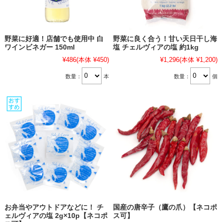
野菜に好適！店舗でも使用中 白
野菜に良く合う！甘い天日干し海
ワインビネガー 150ml
塩 チェルヴィアの塩 約1kg
¥486
(本体 ¥450)
¥1,296
(本体 ¥1,200)
数量：
本
数量：
個
お弁当やアウトドアなどに！ チ
国産の唐辛子（鷹の爪）【ネコポ
ェルヴィアの塩 2g×10p【ネコポ
ス可】