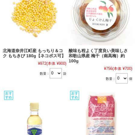
北海道奈井江町産 もっちり＆コ
酸味も程よく丁度良い美味しさ
ク もちきび 180g【ネコポス可】
和歌山県産 梅干（南高梅）約
100g
¥972
(本体 ¥900)
¥756
(本体 ¥700)
数量：
袋
数量：
個