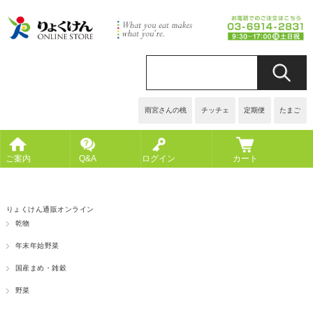
雨宮さんの桃
チッチェ
定期便
たまご
ご案内
Q&A
ログイン
カート
りょくけん通販オンライン
乾物
年末年始野菜
国産まめ・雑穀
野菜