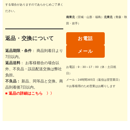
する場合がありますのであらかじめご了承く
ださい。
南東北
（宮城・山形・福島）
北東北
（青森・秋
田・岩手）
返品・交換について
お電話
返品期限・条件
： 商品到着日より
メール
7日以内。
返品送料
： お客様都合の場合以
お電話：9：30～17：00（休：土日祝
外、不良品・誤品配送交換は弊社
日）
負担。
メール：24時間365日（返信は翌営業日）
不良品：
新品、同等品と交換。商
※お客様用のため営業はお断りします
品到着後7日以内。
■
返品の詳細はこちら 〉〉