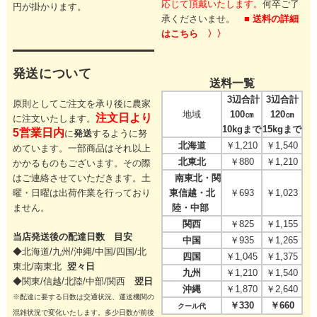
応じて頂戴いたします。
何卒ご了
円が掛かります。
承くださいませ。
■ 送料の詳細
はこちら 〉〉
発送について
送料一覧
3辺合計
3辺合計
原則としてご注文を承り後に農家
地域
100㎝
120㎝
注文日より
に注文いたします。
10kgまで
15kgまで
5営業日内
に
発送
するように努
北海道
￥1,210
￥1,540
めています。一部商品はそれ以上
北東北
￥880
￥1,210
かかるものもございます。その際
はご連絡させていただきます。
土
南東北・関
曜・日曜は出荷作業を行っており
東信越・北
￥693
￥1,023
ません。
陸・中部
関西
￥825
￥1,155
当店発送後の配達日数 目安
中国
￥935
￥1,265
◆北海道/九州/沖縄/中国/四国/
北
四国
￥1,045
￥1,375
東北/
南東北
翌々日
九州
￥1,210
￥1,540
◆関東/信越/北陸/中部/関西
翌日
沖縄
￥1,870
￥2,640
※配達に要する日数は交通状況、運送機関の
￥330
￥660
クール代
混雑状況で変化いたします。多少日数が前後