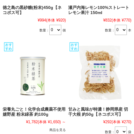
徳之島の黒砂糖(粉末)450g【ネ
瀬戸内海レモン100%ストレート
コポス可】
レモン果汁 150ml
¥994
(本体 ¥920)
¥832
(本体 ¥770)
数量：
個
数量：
本
栄養丸ごと！化学合成農薬不使用
甘みと風味が特濃！静岡県産 切
嬉野産 粉末緑茶 約100g
干大根 約50g【ネコポス可】
¥1,782
(本体 ¥1,650)
～
¥292
(本体 ¥270)
商品を見る
数量：
袋