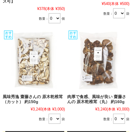
ス可】
¥540
(本体 ¥500)
¥378
(本体 ¥350)
数量：
袋
数量：
個
風味秀逸 齋藤さんの 原木乾椎茸
肉厚で食感、風味が良い 齋藤さ
（カット） 約150g
んの 原木乾椎茸（丸） 約160g
¥3,240
(本体 ¥3,000)
¥3,240
(本体 ¥3,000)
数量：
袋
数量：
袋