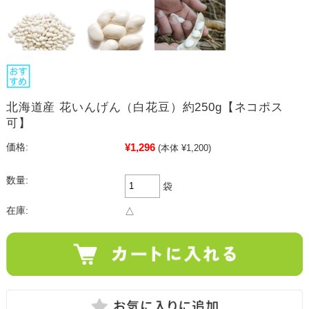
北海道産 花いんげん（白花豆）約250g【ネコポス
可】
¥1,296
価格:
(本体 ¥1,200)
数量:
袋
在庫:
△