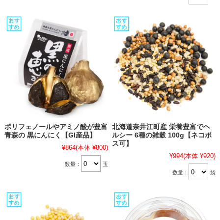
ポリフェノールやアミノ酸が豊富
北海道奈井江町産 栄養豊富でヘ
青森の 黒にんにく【GI産品】
ルシー 6種の雑穀 100g【ネコポ
ス可】
¥864
(本体 ¥800)
¥994
(本体 ¥920)
数量：
玉
数量：
袋