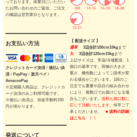
っております。休業日にいただい
たお問い合わせのご返信、ご注文
の確認は翌営業日となります。
【 配送サイズ 】
お支払い方法
通常
3辺合計100cm10kg
まで
大
3辺合計120cm15kg
まで
上記サイズは、常温/冷蔵配送、1
個口の基準です。
荷物の大きさ、
クレジットカード
決済
/
後払い決
重さ、梱包数によってご請求が変
済
/
PayPay
/
楽天ペイ
/
わる場合がございます。
1回のご
AmazonPay
注文でも重量や品目の組み合わせ
※定期購入商品は、クレジットカ
により、
複数口でお届けになる場
ード決済のみご利用可能です。
合もございます。
送料も個口数に
※後払い決済は、別途手数料330
応じて頂戴いたします。
何卒ご了
円が掛かります。
承くださいませ。
■ 送料の詳細
はこちら 〉〉
発送について