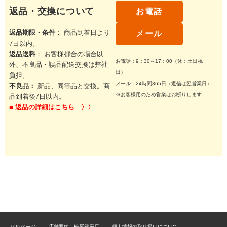
返品・交換について
お電話
返品期限・条件
： 商品到着日より
メール
7日以内。
返品送料
： お客様都合の場合以
お電話：9：30～17：00（休：土日祝
外、不良品・誤品配送交換は弊社
日）
負担。
メール：24時間365日（返信は翌営業日）
不良品：
新品、同等品と交換。商
※お客様用のため営業はお断りします
品到着後7日以内。
■
返品の詳細はこちら 〉〉
TOPページ
店舗案内：松屋銀座店
個人情報の取り扱いについて