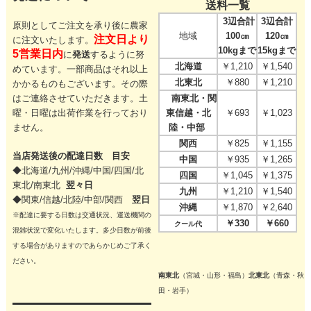
送料一覧
3辺合計
3辺合計
原則としてご注文を承り後に農家
地域
100㎝
120㎝
注文日より
に注文いたします。
10kgまで
15kgまで
5営業日内
に
発送
するように努
北海道
￥1,210
￥1,540
めています。一部商品はそれ以上
北東北
￥880
￥1,210
かかるものもございます。その際
はご連絡させていただきます。
土
南東北・関
曜・日曜は出荷作業を行っており
東信越・北
￥693
￥1,023
ません。
陸・中部
関西
￥825
￥1,155
当店発送後の配達日数 目安
中国
￥935
￥1,265
◆北海道/九州/沖縄/中国/四国/
北
四国
￥1,045
￥1,375
東北/
南東北
翌々日
九州
￥1,210
￥1,540
◆関東/信越/北陸/中部/関西
翌日
沖縄
￥1,870
￥2,640
※配達に要する日数は交通状況、運送機関の
￥330
￥660
クール代
混雑状況で変化いたします。多少日数が前後
する場合がありますのであらかじめご了承く
ださい。
南東北
（宮城・山形・福島）
北東北
（青森・秋
田・岩手）