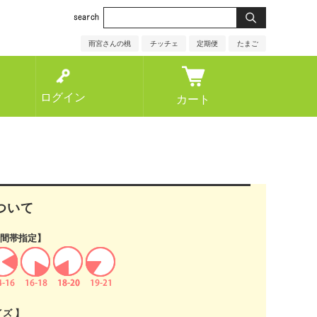
雨宮さんの桃
チッチェ
定期便
たまご
ログイン
カート
ついて
間帯指定】
イズ 】