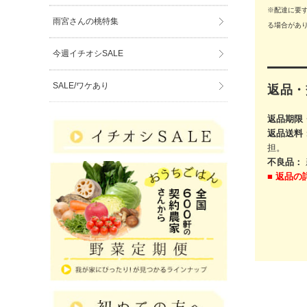
※配達に要
雨宮さんの桃特集
る場合があ
今週イチオシSALE
SALE/ワケあり
返品・
返品期限
返品送料
担。
不良品：
■
返品の