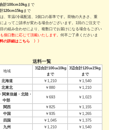
合計100cm10kg
まで
計120cm15kg
まで
は、常温/冷蔵配送、1個口の基準です。
荷物の大きさ、重
によってご請求が変わる場合がございます。
1回のご注文で
目の組み合わせにより、
複数口でお届けになる場合もござい
も個口数に応じて頂戴いたします。
何卒ご了承くださいま
送料の詳細はこちら 〉〉
送料一覧
3辺合計100㎝10kg
3辺合計120㎝15kg
地域
まで
まで
北海道
￥1,210
￥1,540
北東北
￥880
￥1,210
関東信越・北陸・
￥693
￥1,023
中部
関西
￥825
￥1,155
中国
￥935
￥1,265
四国
￥1,045
￥1,375
九州
￥1,210
￥1,540