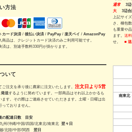
通常
3辺
い方法
大
3辺合
上記サイズ
さ、梱包数
も重量や品
トカード
決済
/
後払い決済
/
PayPay
/
楽天ペイ
/
AmazonPay
ます。
送料
入商品は、クレジットカード決済のみご利用可能です。
せ。
■ 
決済は、別途手数料330円が掛かります。
ついて
注文日より5営
てご注文を承り後に農家に注文いたします。
に
発送
するように努めています。一部商品はそれ以上かかるも
南東北・
います。その際
はご連絡させていただきます。
土曜・日曜は出
行っておりません。
後の配達日数 目安
九州/沖縄/中国/四国/
北東北/
南東北
翌々日
越/北陸/中部/関西
翌日