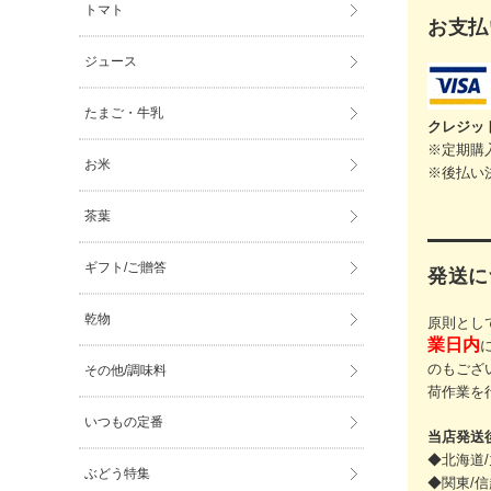
トマト
お支払
ジュース
たまご・牛乳
クレジッ
※定期購
お米
※後払い
茶葉
ギフト/ご贈答
発送に
乾物
原則とし
業日内
のもござ
その他/調味料
荷作業を
いつもの定番
当店発送
◆北海道/
ぶどう特集
◆関東/信