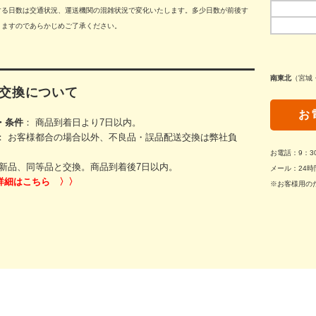
する日数は交通状況、運送機関の混雑状況で変化いたします。多少日数が前後す
りますのであらかじめご了承ください。
南東北
（宮城
交換について
お
・条件
： 商品到着日より7日以内。
： お客様都合の場合以外、不良品・誤品配送交換は弊社負
お電話：9：
新品、同等品と交換。商品到着後7日以内。
メール：24時
詳細はこちら 〉〉
※お客様用の