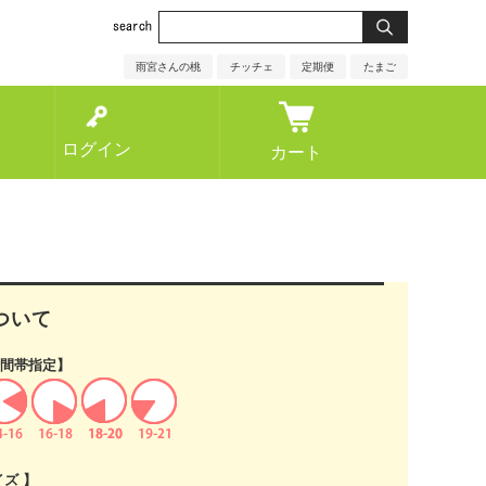
雨宮さんの桃
チッチェ
定期便
たまご
ログイン
カート
ついて
間帯指定】
イズ 】