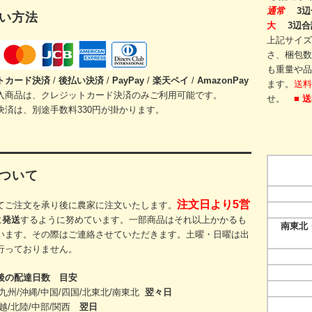
通常
3辺
い方法
大
3辺合
上記サイズ
さ、梱包数
も重量や品
トカード
決済
/
後払い決済
/
PayPay
/
楽天ペイ
/
AmazonPay
ます。
送料
入商品は、クレジットカード決済のみご利用可能です。
せ。
■ 
決済は、別途手数料330円が掛かります。
ついて
注文日より5営
てご注文を承り後に農家に注文いたします。
に
発送
するように努めています。一部商品はそれ以上かかるも
南東北・
います。その際
はご連絡させていただきます。
土曜・日曜は出
行っておりません。
後の配達日数 目安
九州/沖縄/中国/四国/
北東北/
南東北
翌々日
越/北陸/中部/関西
翌日