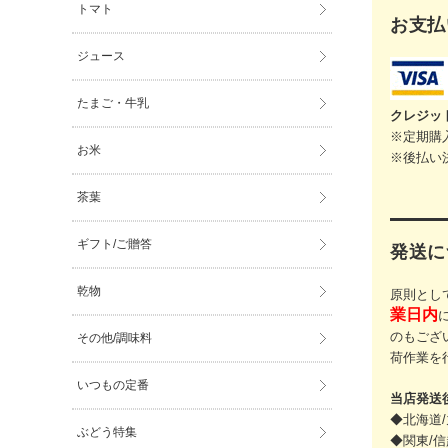
トマト
お支払
ジュース
たまご・牛乳
クレジッ
※定期購
お米
※後払い
茶葉
ギフト/ご贈答
発送に
乾物
原則とし
業日内
のもござ
その他/調味料
荷作業を
いつもの定番
当店発送
◆北海道/
ぶどう特集
◆関東/信