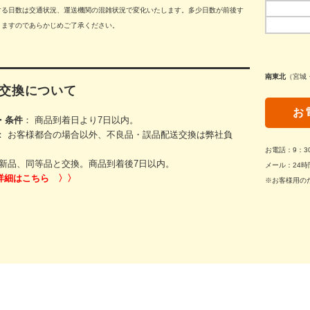
する日数は交通状況、運送機関の混雑状況で変化いたします。多少日数が前後す
りますのであらかじめご了承ください。
南東北
（宮城
交換について
お
・条件
： 商品到着日より7日以内。
： お客様都合の場合以外、不良品・誤品配送交換は弊社負
お電話：9：
新品、同等品と交換。商品到着後7日以内。
メール：24時
詳細はこちら 〉〉
※お客様用の