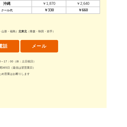
沖縄
￥1,870
￥2,640
￥330
￥660
クール代
・山形・福島）
北東北
（青森・秋田・岩手）
電話
メール
30～17：00（休：土日祝日）
間365日（返信は翌営業日）
ため営業はお断りします