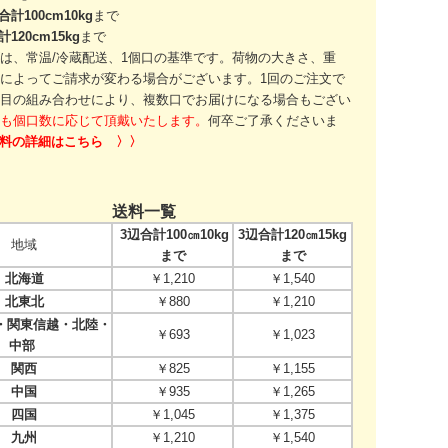
合計100cm10kg
まで
計120cm15kg
まで
は、常温/冷蔵配送、1個口の基準です。
荷物の大きさ、重
によってご請求が変わる場合がございます。
1回のご注文で
目の組み合わせにより、
複数口でお届けになる場合もござい
も個口数に応じて頂戴いたします。
何卒ご了承くださいま
送料の詳細はこちら 〉〉
送料一覧
3辺合計100㎝10kg
3辺合計120㎝15kg
地域
まで
まで
北海道
￥1,210
￥1,540
北東北
￥880
￥1,210
関東信越・北陸・
￥693
￥1,023
中部
関西
￥825
￥1,155
中国
￥935
￥1,265
四国
￥1,045
￥1,375
九州
￥1,210
￥1,540