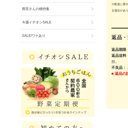
※配達に要
雨宮さんの桃特集
る場合があ
今週イチオシSALE
SALE/ワケあり
返品・
返品期限
返品送料
担。
不良品：
■
返品の