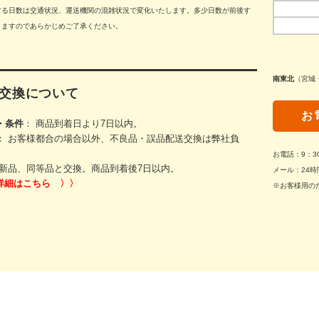
する日数は交通状況、運送機関の混雑状況で変化いたします。多少日数が前後す
りますのであらかじめご了承ください。
南東北
（宮城
交換について
お
・条件
： 商品到着日より7日以内。
： お客様都合の場合以外、不良品・誤品配送交換は弊社負
お電話：9：
新品、同等品と交換。商品到着後7日以内。
メール：24時
詳細はこちら 〉〉
※お客様用の