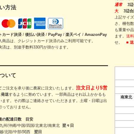
通常
3辺
い方法
大
3辺合
上記サイズ
さ、梱包数
も重量や品
トカード
決済
/
後払い決済
/
PayPay
/
楽天ペイ
/
AmazonPay
ます。
送料
入商品は、クレジットカード決済のみご利用可能です。
せ。
■ 
決済は、別途手数料330円が掛かります。
ついて
注文日より5営
てご注文を承り後に農家に注文いたします。
に
発送
するように努めています。一部商品はそれ以上かかるも
南東北・
います。その際
はご連絡させていただきます。
土曜・日曜は出
行っておりません。
後の配達日数 目安
九州/沖縄/中国/四国/
北東北/
南東北
翌々日
越/北陸/中部/関西
翌日