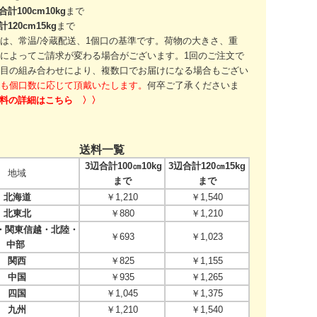
合計100cm10kg
まで
計120cm15kg
まで
は、常温/冷蔵配送、1個口の基準です。
荷物の大きさ、重
によってご請求が変わる場合がございます。
1回のご注文で
目の組み合わせにより、
複数口でお届けになる場合もござい
も個口数に応じて頂戴いたします。
何卒ご了承くださいま
送料の詳細はこちら 〉〉
送料一覧
3辺合計100㎝10kg
3辺合計120㎝15kg
地域
まで
まで
北海道
￥1,210
￥1,540
北東北
￥880
￥1,210
関東信越・北陸・
￥693
￥1,023
中部
関西
￥825
￥1,155
中国
￥935
￥1,265
四国
￥1,045
￥1,375
九州
￥1,210
￥1,540