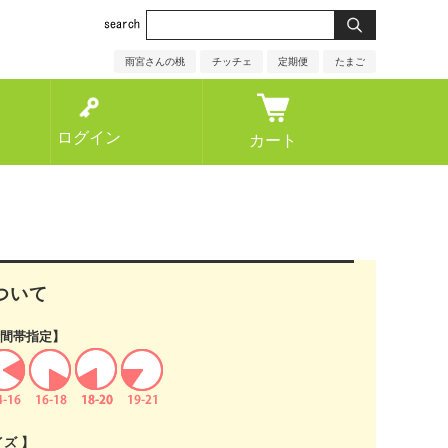
雨宮さんの桃
チッチェ
定期便
たまご
ログイン
カート
ついて
間帯指定】
イズ 】