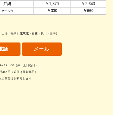
沖縄
￥1,870
￥2,640
￥330
￥660
クール代
・山形・福島）
北東北
（青森・秋田・岩手）
電話
メール
30～17：00（休：土日祝日）
間365日（返信は翌営業日）
ため営業はお断りします