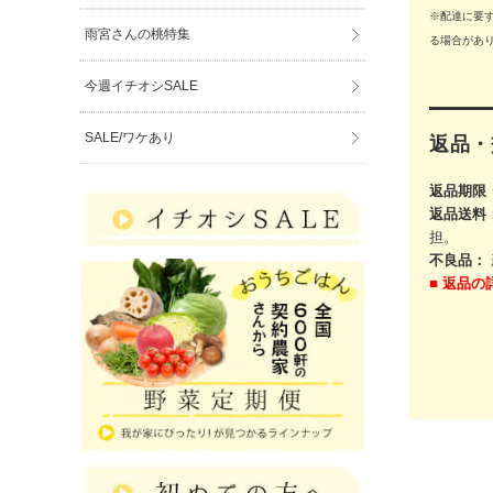
※配達に要
雨宮さんの桃特集
る場合があ
今週イチオシSALE
SALE/ワケあり
返品・
返品期限
返品送料
担。
不良品：
■
返品の