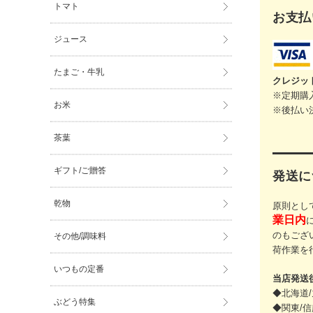
トマト
お支払
ジュース
たまご・牛乳
クレジッ
※定期購
お米
※後払い
茶葉
ギフト/ご贈答
発送に
乾物
原則とし
業日内
のもござ
その他/調味料
荷作業を
いつもの定番
当店発送
◆北海道/
ぶどう特集
◆関東/信