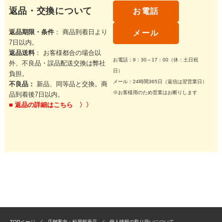
返品・交換について
お電話
返品期限・条件
： 商品到着日より
メール
7日以内。
返品送料
： お客様都合の場合以
お電話：9：30～17：00（休：土日祝
外、不良品・誤品配送交換は弊社
日）
負担。
メール：24時間365日（返信は翌営業日）
不良品：
新品、同等品と交換。商
※お客様用のため営業はお断りします
品到着後7日以内。
■
返品の詳細はこちら 〉〉
TOPページ
店舗案内：松屋銀座店
個人情報の取り扱いについて