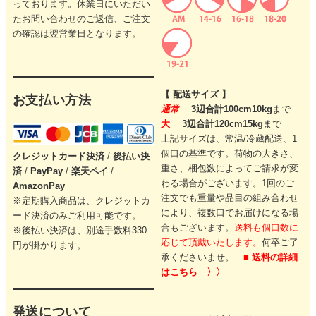
っております。休業日にいただい
たお問い合わせのご返信、ご注文
の確認は翌営業日となります。
【 配送サイズ 】
お支払い方法
通常
3辺合計100cm10kg
まで
大
3辺合計120cm15kg
まで
上記サイズは、常温/冷蔵配送、1
個口の基準です。
荷物の大きさ、
クレジットカード
決済
/
後払い決
重さ、梱包数によってご請求が変
済
/
PayPay
/
楽天ペイ
/
わる場合がございます。
1回のご
AmazonPay
注文でも重量や品目の組み合わせ
※定期購入商品は、クレジットカ
により、
複数口でお届けになる場
ード決済のみご利用可能です。
合もございます。
送料も個口数に
※後払い決済は、別途手数料330
応じて頂戴いたします。
何卒ご了
円が掛かります。
承くださいませ。
■ 送料の詳細
はこちら 〉〉
発送について