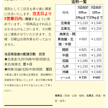
送料一覧
3辺合計
3辺合計
原則としてご注文を承り後に農家
地域
100㎝
120㎝
注文日より
に注文いたします。
10kgまで
15kgまで
5営業日内
に
発送
するように努
北海道
￥1,210
￥1,540
めています。一部商品はそれ以上
北東北
￥880
￥1,210
かかるものもございます。その際
はご連絡させていただきます。
土
南東北・関
曜・日曜は出荷作業を行っており
東信越・北
￥693
￥1,023
ません。
陸・中部
関西
￥825
￥1,155
当店発送後の配達日数 目安
中国
￥935
￥1,265
◆北海道/九州/沖縄/中国/四国/
北
四国
￥1,045
￥1,375
東北/
南東北
翌々日
九州
￥1,210
￥1,540
◆関東/信越/北陸/中部/関西
翌日
沖縄
￥1,870
￥2,640
※配達に要する日数は交通状況、運送機関の
￥330
￥660
クール代
混雑状況で変化いたします。多少日数が前後
する場合がありますのであらかじめご了承く
ださい。
南東北
（宮城・山形・福島）
北東北
（青森・秋
田・岩手）