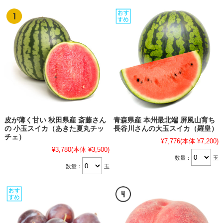
皮が薄く甘い 秋田県産 斎藤さん
青森県産 本州最北端 屏風山育ち
の 小玉スイカ（あきた夏丸チッ
長谷川さんの大玉スイカ（羅皇）
チェ）
¥7,776
(本体 ¥7,200)
¥3,780
(本体 ¥3,500)
数量：
玉
数量：
玉