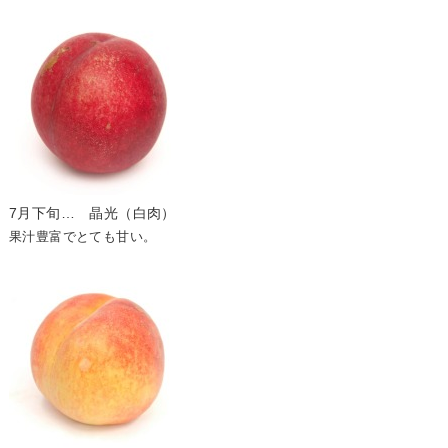
7月下旬… 晶光（白肉）
果汁豊富でとても甘い。