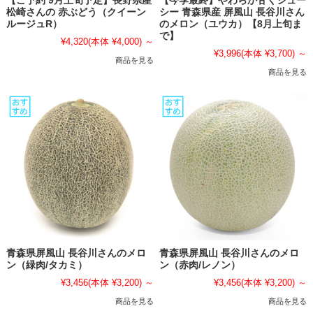
【ご予約 9月上旬予定】長野県産
【今季最終】やわらか甘くジュー
松崎さんの 赤ぶどう（クイーン
シー 青森県産 屏風山 長谷川さん
ルージュR）
のメロン（ユウカ）【8月上旬ま
で】
¥4,320
(本体 ¥4,000)
～
¥3,996
(本体 ¥3,700)
～
商品を見る
商品を見る
青森県屏風山 長谷川さんのメロ
青森県屏風山 長谷川さんのメロ
ン（緑肉/タカミ）
ン（赤肉/レノン）
¥3,456
(本体 ¥3,200)
～
¥3,456
(本体 ¥3,200)
～
商品を見る
商品を見る