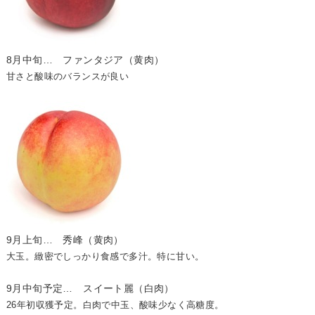
8月中旬… ファンタジア（黄肉）
甘さと酸味のバランスが良い
9月上旬… 秀峰（黄肉）
大玉。緻密でしっかり食感で多汁。特に甘い。
9月中旬予定… スイート麗（白肉）
26年初収獲予定。白肉で中玉、酸味少なく高糖度。