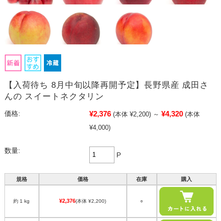
【入荷待ち 8月中旬以降再開予定】長野県産 成田さ
んの スイートネクタリン
¥2,376
¥4,320
価格:
(本体 ¥2,200)
～
(本体
¥4,000)
数量:
P
規格
価格
在庫
購入
¥2,376
約 1 kg
(本体 ¥2,200)
○