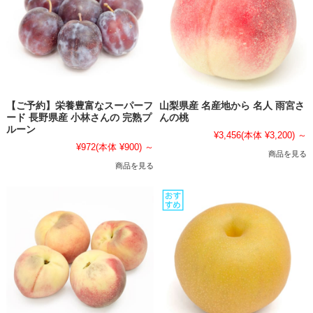
【ご予約】栄養豊富なスーパーフ
山梨県産 名産地から 名人 雨宮さ
ード 長野県産 小林さんの 完熟プ
んの桃
ルーン
¥3,456
(本体 ¥3,200)
～
¥972
(本体 ¥900)
～
商品を見る
商品を見る