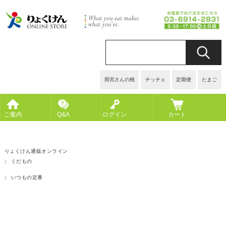
雨宮さんの桃
チッチェ
定期便
たまご
ご案内
Q&A
ログイン
カート
りょくけん通販オンライン
くだもの
いつもの定番