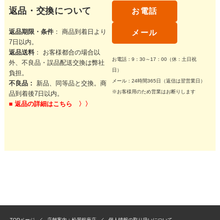
返品・交換について
お電話
返品期限・条件
： 商品到着日より
メール
7日以内。
返品送料
： お客様都合の場合以
お電話：9：30～17：00（休：土日祝
外、不良品・誤品配送交換は弊社
日）
負担。
メール：24時間365日（返信は翌営業日）
不良品：
新品、同等品と交換。商
※お客様用のため営業はお断りします
品到着後7日以内。
■
返品の詳細はこちら 〉〉
TOPページ
店舗案内：松屋銀座店
個人情報の取り扱いについて