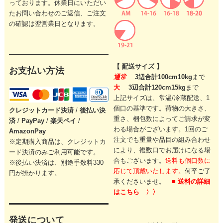
っております。休業日にいただい
たお問い合わせのご返信、ご注文
の確認は翌営業日となります。
【 配送サイズ 】
お支払い方法
通常
3辺合計100cm10kg
まで
大
3辺合計120cm15kg
まで
上記サイズは、常温/冷蔵配送、1
個口の基準です。
荷物の大きさ、
クレジットカード
決済
/
後払い決
重さ、梱包数によってご請求が変
済
/
PayPay
/
楽天ペイ
/
わる場合がございます。
1回のご
AmazonPay
注文でも重量や品目の組み合わせ
※定期購入商品は、クレジットカ
により、
複数口でお届けになる場
ード決済のみご利用可能です。
合もございます。
送料も個口数に
※後払い決済は、別途手数料330
応じて頂戴いたします。
何卒ご了
円が掛かります。
承くださいませ。
■ 送料の詳細
はこちら 〉〉
発送について