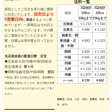
送料一覧
3辺合計
3辺合計
原則としてご注文を承り後に農家
地域
100㎝
120㎝
注文日より
に注文いたします。
10kgまで
15kgまで
5営業日内
に
発送
するように努
北海道
￥1,210
￥1,540
めています。一部商品はそれ以上
北東北
￥880
￥1,210
かかるものもございます。その際
はご連絡させていただきます。
土
南東北・関
曜・日曜は出荷作業を行っており
東信越・北
￥693
￥1,023
ません。
陸・中部
関西
￥825
￥1,155
当店発送後の配達日数 目安
中国
￥935
￥1,265
◆北海道/九州/沖縄/中国/四国/
北
四国
￥1,045
￥1,375
東北/
南東北
翌々日
九州
￥1,210
￥1,540
◆関東/信越/北陸/中部/関西
翌日
沖縄
￥1,870
￥2,640
※配達に要する日数は交通状況、運送機関の
￥330
￥660
クール代
混雑状況で変化いたします。多少日数が前後
する場合がありますのであらかじめご了承く
ださい。
南東北
（宮城・山形・福島）
北東北
（青森・秋
田・岩手）