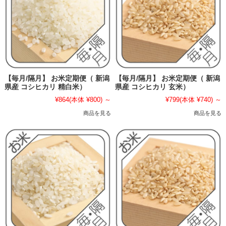
【毎月/隔月】 お米定期便（ 新潟
【毎月/隔月】 お米定期便（ 新潟
県産 コシヒカリ 精白米）
県産 コシヒカリ 玄米）
¥864
(本体 ¥800)
～
¥799
(本体 ¥740)
～
商品を見る
商品を見る