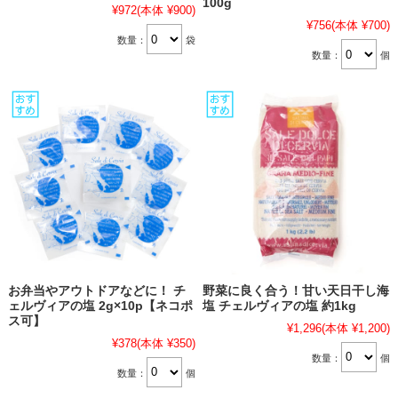
100g
¥972
(本体 ¥900)
¥756
(本体 ¥700)
数量：
袋
数量：
個
お弁当やアウトドアなどに！ チ
野菜に良く合う！甘い天日干し海
ェルヴィアの塩 2g×10p【ネコポ
塩 チェルヴィアの塩 約1kg
ス可】
¥1,296
(本体 ¥1,200)
¥378
(本体 ¥350)
数量：
個
数量：
個