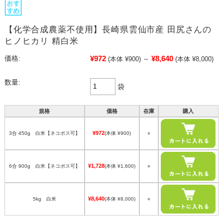
【化学合成農薬不使用】長崎県雲仙市産 田尻さんの
ヒノヒカリ 精白米
¥972
¥8,640
価格:
(本体 ¥900)
～
(本体 ¥8,000)
数量:
袋
規格
価格
在庫
購入
¥972
3合 450g 白米【ネコポス可】
(本体 ¥900)
○
¥1,728
6合 900g 白米【ネコポス可】
(本体 ¥1,600)
○
¥8,640
5kg 白米
(本体 ¥8,000)
○