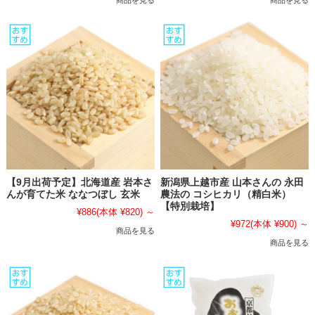
商品を見る
商品を見る
【9月出荷予定】北海道産 岩本さ
新潟県上越市産 山本さんの 永田
んが育てた米 ななつぼし 玄米
農法の コシヒカリ（精白米）
【特別栽培】
¥886
(本体 ¥820)
～
¥972
(本体 ¥900)
～
商品を見る
商品を見る