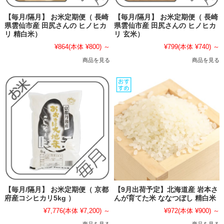
【毎月/隔月】 お米定期便（ 長崎
【毎月/隔月】 お米定期便（ 長崎
県雲仙市産 田尻さんの ヒノヒカ
県雲仙市産 田尻さんの ヒノヒカ
リ 精白米）
リ 玄米）
¥864
(本体 ¥800)
～
¥799
(本体 ¥740)
～
商品を見る
商品を見る
【毎月/隔月】 お米定期便（ 京都
【9月出荷予定】北海道産 岩本さ
府産コシヒカリ5kg ）
んが育てた米 ななつぼし 精白米
¥7,776
(本体 ¥7,200)
～
¥972
(本体 ¥900)
～