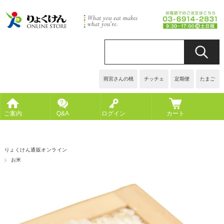
雨宮さんの桃
チッチェ
定期便
たまご
ご案内
Q&A
ログイン
カート
りょくけん通販オンライン
お米