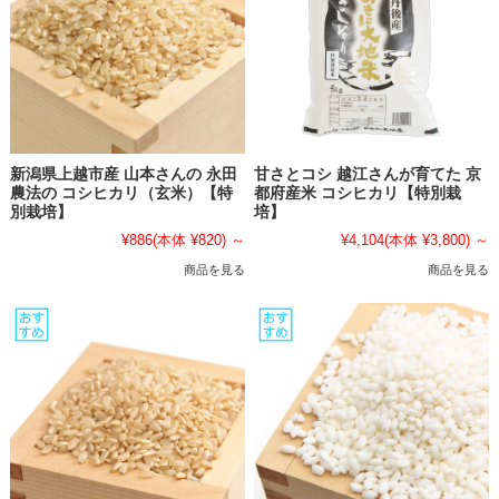
新潟県上越市産 山本さんの 永田
甘さとコシ 越江さんが育てた 京
農法の コシヒカリ（玄米）【特
都府産米 コシヒカリ【特別栽
別栽培】
培】
¥886
(本体 ¥820)
～
¥4,104
(本体 ¥3,800)
～
商品を見る
商品を見る