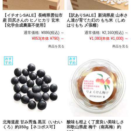
【イチオシSALE】長崎県雲仙市
【訳ありSALE】新潟県産 山本さ
産 田尻さんの ヒノヒカリ 玄米
ん達が育てた幻の もち米（しめ
【化学合成農薬不使用】
はりもち 〆張糯）
通常価格:
¥886
(税込)
～
通常価格:
¥2,160
(税込)
～
¥853
(本体 ¥790)
～
¥1,080
(本体 ¥1,000)
～
商品を見る
商品を見る
北海道産 甘み秀逸 黒豆（いわい
酸味も程よく丁度良い美味しさ
くろ）約350g【ネコポス可】
和歌山県産 梅干（南高梅）約