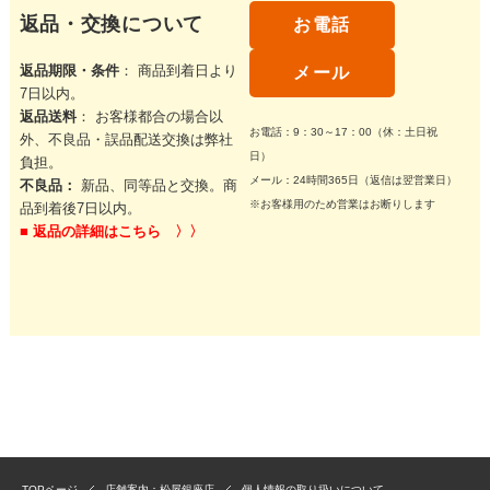
返品・交換について
お電話
返品期限・条件
： 商品到着日より
メール
7日以内。
返品送料
： お客様都合の場合以
お電話：9：30～17：00（休：土日祝
外、不良品・誤品配送交換は弊社
日）
負担。
メール：24時間365日（返信は翌営業日）
不良品：
新品、同等品と交換。商
※お客様用のため営業はお断りします
品到着後7日以内。
■
返品の詳細はこちら 〉〉
TOPページ
店舗案内：松屋銀座店
個人情報の取り扱いについて