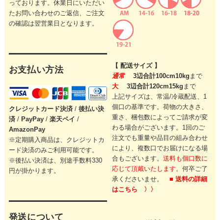
っております。休業日にいただい
たお問い合わせのご返信、ご注文
の確認は翌営業日となります。
【 配送サイズ 】
お支払い方法
通常
3辺合計100cm10kg
まで
大
3辺合計120cm15kg
まで
上記サイズは、常温/冷蔵配送、1
個口の基準です。
荷物の大きさ、
クレジットカード
決済
/
後払い決
重さ、梱包数によってご請求が変
済
/
PayPay
/
楽天ペイ
/
わる場合がございます。
1回のご
AmazonPay
注文でも重量や品目の組み合わせ
※定期購入商品は、クレジットカ
により、
複数口でお届けになる場
ード決済のみご利用可能です。
合もございます。
送料も個口数に
※後払い決済は、別途手数料330
応じて頂戴いたします。
何卒ご了
円が掛かります。
承くださいませ。
■ 送料の詳細
はこちら 〉〉
発送について