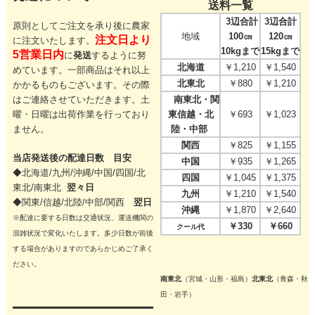
送料一覧
3辺合計
3辺合計
原則としてご注文を承り後に農家
地域
100㎝
120㎝
注文日より
に注文いたします。
10kgまで
15kgまで
5営業日内
に
発送
するように努
北海道
￥1,210
￥1,540
めています。一部商品はそれ以上
北東北
￥880
￥1,210
かかるものもございます。その際
はご連絡させていただきます。
土
南東北・関
曜・日曜は出荷作業を行っており
東信越・北
￥693
￥1,023
ません。
陸・中部
関西
￥825
￥1,155
当店発送後の配達日数 目安
中国
￥935
￥1,265
◆北海道/九州/沖縄/中国/四国/
北
四国
￥1,045
￥1,375
東北/
南東北
翌々日
九州
￥1,210
￥1,540
◆関東/信越/北陸/中部/関西
翌日
沖縄
￥1,870
￥2,640
※配達に要する日数は交通状況、運送機関の
￥330
￥660
クール代
混雑状況で変化いたします。多少日数が前後
する場合がありますのであらかじめご了承く
ださい。
南東北
（宮城・山形・福島）
北東北
（青森・秋
田・岩手）