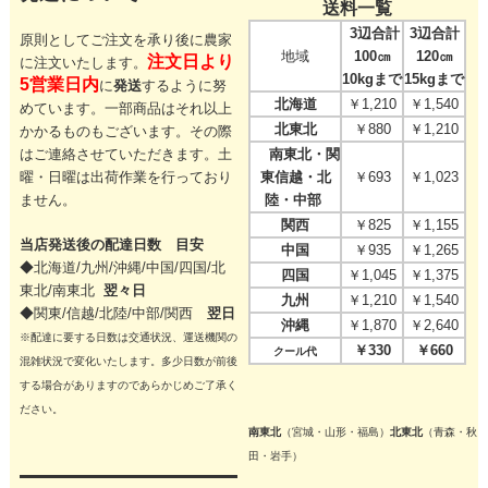
送料一覧
3辺合計
3辺合計
原則としてご注文を承り後に農家
地域
100㎝
120㎝
注文日より
に注文いたします。
10kgまで
15kgまで
5営業日内
に
発送
するように努
北海道
￥1,210
￥1,540
めています。一部商品はそれ以上
北東北
￥880
￥1,210
かかるものもございます。その際
はご連絡させていただきます。
土
南東北・関
曜・日曜は出荷作業を行っており
東信越・北
￥693
￥1,023
ません。
陸・中部
関西
￥825
￥1,155
当店発送後の配達日数 目安
中国
￥935
￥1,265
◆北海道/九州/沖縄/中国/四国/
北
四国
￥1,045
￥1,375
東北/
南東北
翌々日
九州
￥1,210
￥1,540
◆関東/信越/北陸/中部/関西
翌日
沖縄
￥1,870
￥2,640
※配達に要する日数は交通状況、運送機関の
￥330
￥660
クール代
混雑状況で変化いたします。多少日数が前後
する場合がありますのであらかじめご了承く
ださい。
南東北
（宮城・山形・福島）
北東北
（青森・秋
田・岩手）