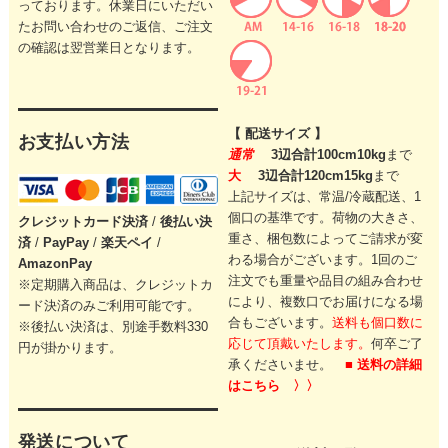
っております。休業日にいただい
たお問い合わせのご返信、ご注文
の確認は翌営業日となります。
【 配送サイズ 】
お支払い方法
通常
3辺合計100cm10kg
まで
大
3辺合計120cm15kg
まで
上記サイズは、常温/冷蔵配送、1
個口の基準です。
荷物の大きさ、
クレジットカード
決済
/
後払い決
重さ、梱包数によってご請求が変
済
/
PayPay
/
楽天ペイ
/
わる場合がございます。
1回のご
AmazonPay
注文でも重量や品目の組み合わせ
※定期購入商品は、クレジットカ
により、
複数口でお届けになる場
ード決済のみご利用可能です。
合もございます。
送料も個口数に
※後払い決済は、別途手数料330
応じて頂戴いたします。
何卒ご了
円が掛かります。
承くださいませ。
■ 送料の詳細
はこちら 〉〉
発送について