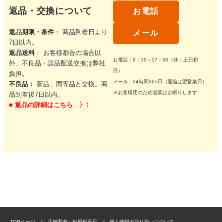
返品・交換について
お電話
返品期限・条件
： 商品到着日より
メール
7日以内。
返品送料
： お客様都合の場合以
お電話：9：30～17：00（休：土日祝
外、不良品・誤品配送交換は弊社
日）
負担。
メール：24時間365日（返信は翌営業日）
不良品：
新品、同等品と交換。商
※お客様用のため営業はお断りします
品到着後7日以内。
■
返品の詳細はこちら 〉〉
TOPページ
店舗案内：松屋銀座店
個人情報の取り扱いについて