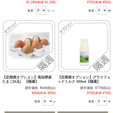
¥1,296
(本体 ¥1,200)
¥702
(本体 ¥650)
数量：
セット
数量：
個
【定期便オプション】高知県産
【定期便オプション】グラスフェ
たまご(6玉) 【隔週】
ッドミルク 200ml【隔週】
通常価格:
¥648
(税込)
通常価格:
¥778
(税込)
¥594
(本体 ¥550)
¥756
(本体 ¥700)
数量：
p
数量：
本