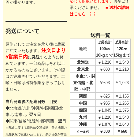
応じて頂戴いたします。
何卒ご了
円が掛かります。
承くださいませ。
■ 送料の詳細
はこちら 〉〉
発送について
送料一覧
3辺合計
3辺合計
原則としてご注文を承り後に農家
地域
100㎝
120㎝
注文日より
に注文いたします。
10kgまで
15kgまで
5営業日内
に
発送
するように努
北海道
￥1,210
￥1,540
めています。一部商品はそれ以上
北東北
￥880
￥1,210
かかるものもございます。その際
はご連絡させていただきます。
土
南東北・関
曜・日曜は出荷作業を行っており
東信越・北
￥693
￥1,023
ません。
陸・中部
関西
￥825
￥1,155
当店発送後の配達日数 目安
中国
￥935
￥1,265
◆北海道/九州/沖縄/中国/四国/
北
四国
￥1,045
￥1,375
東北/
南東北
翌々日
九州
￥1,210
￥1,540
◆関東/信越/北陸/中部/関西
翌日
沖縄
￥1,870
￥2,640
※配達に要する日数は交通状況、運送機関の
￥330
￥660
クール代
混雑状況で変化いたします。多少日数が前後