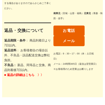
する場合がありますのであらかじめご了承く
ださい。
南東北
（宮城・山形・福島）
北東北
（青森・秋
田・岩手）
返品・交換について
お電話
返品期限・条件
： 商品到着日より
メール
7日以内。
返品送料
： お客様都合の場合以
お電話：9：30～17：00（休：土日祝
外、不良品・誤品配送交換は弊社
日）
負担。
メール：24時間365日（返信は翌営業日）
不良品：
新品、同等品と交換。商
※お客様用のため営業はお断りします
品到着後7日以内。
■
返品の詳細はこちら 〉〉