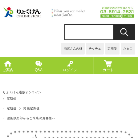
雨宮さんの桃
チッチェ
定期便
たまご
ご案内
Q&A
ログイン
カート
りょくけん通販オンライン
定期便
定期便
野菜定期便
健菜倶楽部からご来店のお客様へ