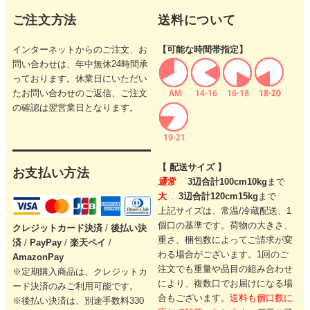
ご注文方法
送料について
インターネットからのご注文、お
【可能な時間帯指定】
問い合わせは、年中無休24時間承
っております。休業日にいただい
たお問い合わせのご返信、ご注文
の確認は翌営業日となります。
【 配送サイズ 】
お支払い方法
通常
3辺合計100cm10kg
まで
大
3辺合計120cm15kg
まで
上記サイズは、常温/冷蔵配送、1
個口の基準です。
荷物の大きさ、
クレジットカード
決済
/
後払い決
重さ、梱包数によってご請求が変
済
/
PayPay
/
楽天ペイ
/
わる場合がございます。
1回のご
AmazonPay
注文でも重量や品目の組み合わせ
※定期購入商品は、クレジットカ
により、
複数口でお届けになる場
ード決済のみご利用可能です。
合もございます。
送料も個口数に
※後払い決済は、別途手数料330