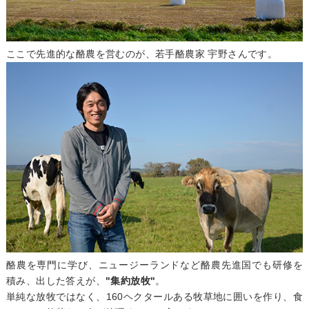
ここで先進的な酪農を営むのが、若手酪農家 宇野さんです。
酪農を専門に学び、ニュージーランドなど酪農先進国でも研修を
積み、出した答えが、
"集約放牧"
。
単純な放牧ではなく、160ヘクタールある牧草地に囲いを作り、食