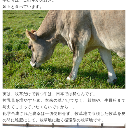
延々と食べています。
実は、牧草だけで育つ牛は、日本では稀なんです。
搾乳量を増やすため、本来の草だけでなく、穀物や、牛骨粉まで
与えてしまっていたくらいですから…。
化学合成された農薬は一切使用せず、牧草地で収穫した牧草を夏
の間に堆肥にして、牧草地に撒く循環型の牧草地です。