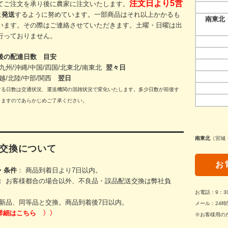
注文日より5営
てご注文を承り後に農家に注文いたします。
に
発送
するように努めています。一部商品はそれ以上かかるも
南東北・
います。その際
はご連絡させていただきます。
土曜・日曜は出
行っておりません。
後の配達日数 目安
九州/沖縄/中国/四国/
北東北/
南東北
翌々日
越/北陸/中部/関西
翌日
する日数は交通状況、運送機関の混雑状況で変化いたします。多少日数が前後す
りますのであらかじめご了承ください。
南東北
（宮城
交換について
お
・条件
： 商品到着日より7日以内。
： お客様都合の場合以外、不良品・誤品配送交換は弊社負
お電話：9：
新品、同等品と交換。商品到着後7日以内。
メール：24時
詳細はこちら 〉〉
※お客様用の