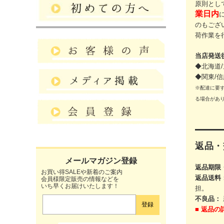
原則とし
業日内
のもござ
荷作業を
当店発送
◆北海道/
◆関東/信
※配達に要
る場合があ
返品・
返品期限
お買い得SALEや新着のご案内
返品送料
会員様限定販売の情報などを
いち早くお届けいたします！
担。
不良品：
■
返品の