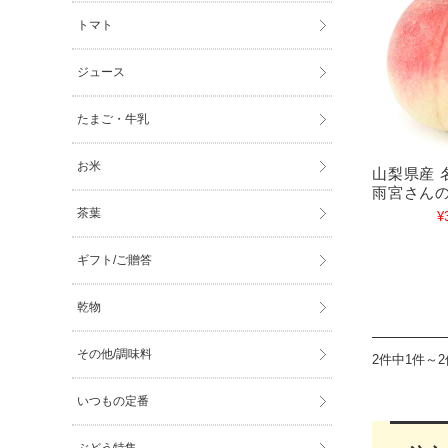
トマト
ジュース
たまご・牛乳
お米
山梨県産 
雨宮さん
茶葉
¥
ギフト/ご贈答
乾物
その他/調味料
2件中1件～
いつもの定番