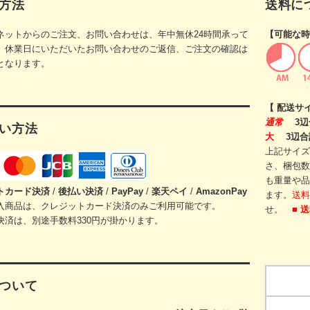
方法
送料に
ネットからのご注文、お問い合わせは、年中無休24時間承って
【可能な時
。休業日にいただいたお問い合わせのご返信、ご注文の確認は
となります。
【 配送サ
通常
3辺
い方法
大
3辺合
上記サイズ
さ、梱包数
も重量や品
トカード
決済
/
後払い決済
/
PayPay
/
楽天ペイ
/
AmazonPay
ます。
送料
入商品は、クレジットカード決済のみご利用可能です。
せ。
■ 
決済は、別途手数料330円が掛かります。
ついて