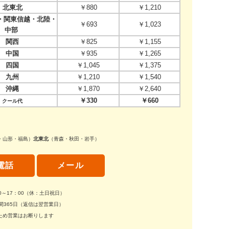
北東北
￥880
￥1,210
関東信越・北陸・
￥693
￥1,023
中部
関西
￥825
￥1,155
中国
￥935
￥1,265
四国
￥1,045
￥1,375
九州
￥1,210
￥1,540
沖縄
￥1,870
￥2,640
￥330
￥660
クール代
・山形・福島）
北東北
（青森・秋田・岩手）
電話
メール
30～17：00（休：土日祝日）
間365日（返信は翌営業日）
ため営業はお断りします