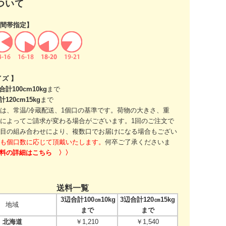
ついて
間帯指定】
イズ 】
合計100cm10kg
まで
計120cm15kg
まで
は、常温/冷蔵配送、1個口の基準です。
荷物の大きさ、重
によってご請求が変わる場合がございます。
1回のご注文で
目の組み合わせにより、
複数口でお届けになる場合もござい
も個口数に応じて頂戴いたします。
何卒ご了承くださいま
送料の詳細はこちら 〉〉
送料一覧
3辺合計100㎝10kg
3辺合計120㎝15kg
地域
まで
まで
北海道
￥1,210
￥1,540