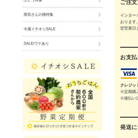
ぶどう特集
ご注文
雨宮さんの桃特集
インター
おります
翌営業日
今週イチオシSALE
SALE/ワケあり
お支払
クレジッ
※定期購
※後払い
発送に