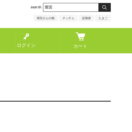
雨宮さんの桃
チッチェ
定期便
たまご
ログイン
カート