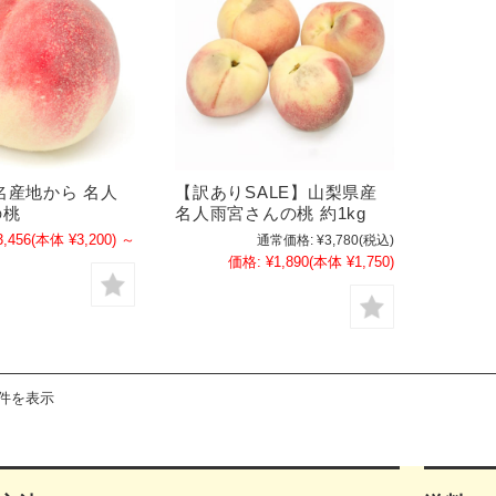
名産地から 名人
【訳ありSALE】山梨県産
の桃
名人雨宮さんの桃 約1kg
3,456
(本体 ¥3,200)
～
通常価格:
¥3,780
(税込)
価格:
¥1,890
(本体 ¥1,750)
2件を表示