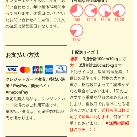
インターネットからのご注文、お
【可能な時間帯指定】
問い合わせは、年中無休24時間承
っております。休業日にいただい
たお問い合わせのご返信、ご注文
の確認は翌営業日となります。
【 配送サイズ 】
お支払い方法
通常
3辺合計100cm10kg
まで
大
3辺合計120cm15kg
まで
上記サイズは、常温/冷蔵配送、1
個口の基準です。
荷物の大きさ、
クレジットカード
決済
/
後払い決
重さ、梱包数によってご請求が変
済
/
PayPay
/
楽天ペイ
/
わる場合がございます。
1回のご
AmazonPay
注文でも重量や品目の組み合わせ
※定期購入商品は、クレジットカ
により、
複数口でお届けになる場
ード決済のみご利用可能です。
合もございます。
送料も個口数に
※後払い決済は、別途手数料330
応じて頂戴いたします。
何卒ご了
円が掛かります。
承くださいませ。
■ 送料の詳細
はこちら 〉〉