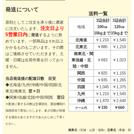
発送について
送料一覧
3辺合計
3辺合計
原則としてご注文を承り後に農家
地域
100㎝
120㎝
注文日より
に注文いたします。
10kgまで
15kgまで
5営業日内
に
発送
するように努
北海道
￥1,210
￥1,540
めています。一部商品はそれ以上
北東北
￥880
￥1,210
かかるものもございます。その際
はご連絡させていただきます。
土
南東北・関
曜・日曜は出荷作業を行っており
東信越・北
￥693
￥1,023
ません。
陸・中部
関西
￥825
￥1,155
当店発送後の配達日数 目安
中国
￥935
￥1,265
◆北海道/九州/沖縄/中国/四国/
北
四国
￥1,045
￥1,375
東北/
南東北
翌々日
九州
￥1,210
￥1,540
◆関東/信越/北陸/中部/関西
翌日
沖縄
￥1,870
￥2,640
※配達に要する日数は交通状況、運送機関の
￥330
￥660
クール代
混雑状況で変化いたします。多少日数が前後
する場合がありますのであらかじめご了承く
ださい。
南東北
（宮城・山形・福島）
北東北
（青森・秋