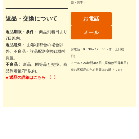
田・岩手）
返品・交換について
お電話
返品期限・条件
： 商品到着日より
メール
7日以内。
返品送料
： お客様都合の場合以
お電話：9：30～17：00（休：土日祝
外、不良品・誤品配送交換は弊社
日）
負担。
メール：24時間365日（返信は翌営業日）
不良品：
新品、同等品と交換。商
※お客様用のため営業はお断りします
品到着後7日以内。
■
返品の詳細はこちら 〉〉