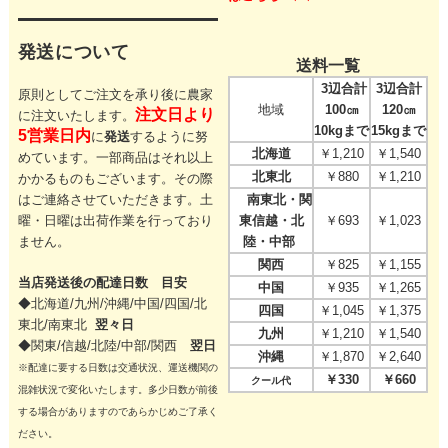
発送について
送料一覧
3辺合計
3辺合計
原則としてご注文を承り後に農家
地域
100㎝
120㎝
注文日より
に注文いたします。
10kgまで
15kgまで
5営業日内
に
発送
するように努
北海道
￥1,210
￥1,540
めています。一部商品はそれ以上
北東北
￥880
￥1,210
かかるものもございます。その際
はご連絡させていただきます。
土
南東北・関
曜・日曜は出荷作業を行っており
東信越・北
￥693
￥1,023
ません。
陸・中部
関西
￥825
￥1,155
当店発送後の配達日数 目安
中国
￥935
￥1,265
◆北海道/九州/沖縄/中国/四国/
北
四国
￥1,045
￥1,375
東北/
南東北
翌々日
九州
￥1,210
￥1,540
◆関東/信越/北陸/中部/関西
翌日
沖縄
￥1,870
￥2,640
※配達に要する日数は交通状況、運送機関の
￥330
￥660
クール代
混雑状況で変化いたします。多少日数が前後
する場合がありますのであらかじめご了承く
ださい。