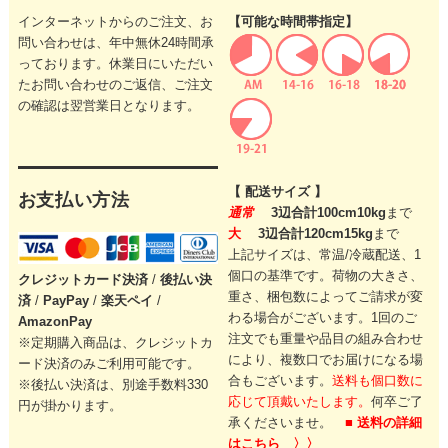
インターネットからのご注文、お
【可能な時間帯指定】
問い合わせは、年中無休24時間承
っております。休業日にいただい
たお問い合わせのご返信、ご注文
の確認は翌営業日となります。
【 配送サイズ 】
お支払い方法
通常
3辺合計100cm10kg
まで
大
3辺合計120cm15kg
まで
上記サイズは、常温/冷蔵配送、1
個口の基準です。
荷物の大きさ、
クレジットカード
決済
/
後払い決
重さ、梱包数によってご請求が変
済
/
PayPay
/
楽天ペイ
/
わる場合がございます。
1回のご
AmazonPay
注文でも重量や品目の組み合わせ
※定期購入商品は、クレジットカ
により、
複数口でお届けになる場
ード決済のみご利用可能です。
合もございます。
送料も個口数に
※後払い決済は、別途手数料330
応じて頂戴いたします。
何卒ご了
円が掛かります。
承くださいませ。
■ 送料の詳細
はこちら 〉〉