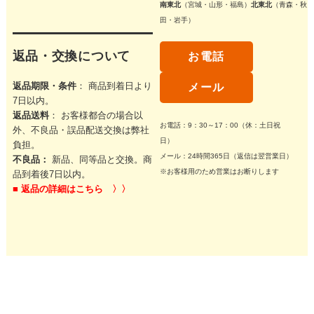
南東北
（宮城・山形・福島）
北東北
（青森・秋
田・岩手）
返品・交換について
お電話
返品期限・条件
： 商品到着日より
メール
7日以内。
返品送料
： お客様都合の場合以
お電話：9：30～17：00（休：土日祝
外、不良品・誤品配送交換は弊社
日）
負担。
メール：24時間365日（返信は翌営業日）
不良品：
新品、同等品と交換。商
※お客様用のため営業はお断りします
品到着後7日以内。
■
返品の詳細はこちら 〉〉