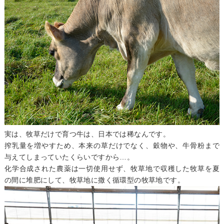
実は、牧草だけで育つ牛は、日本では稀なんです。
搾乳量を増やすため、本来の草だけでなく、穀物や、牛骨粉まで
与えてしまっていたくらいですから…。
化学合成された農薬は一切使用せず、牧草地で収穫した牧草を夏
の間に堆肥にして、牧草地に撒く循環型の牧草地です。