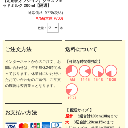
【定期便オプション】グラスフェ
ッドミルク 200ml【隔週】
通常価格:
¥778
(税込)
¥756
(本体 ¥700)
数量：
本
ご注文方法
送料について
インターネットからのご注文、お
【可能な時間帯指定】
問い合わせは、年中無休24時間承
っております。休業日にいただい
たお問い合わせのご返信、ご注文
の確認は翌営業日となります。
【 配送サイズ 】
お支払い方法
通常
3辺合計100cm10kg
まで
大
3辺合計120cm15kg
まで