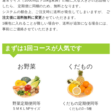
通常サイズ（100cm以下10kg未満）の箱に入る大きさのお品物で
したら、 定期便に同梱のため、無料となります。
システムの都合上、ご注文時に送料が発生してしまいますが、
ご
注文後に送料無料に変更
させていただきます。
1梱包に入れることが難しい場合や、送料が追加になる場合には、
事前にご連絡させていただきます。
まずは1回コースが人気です
お野菜
くだもの
野菜定期便同等
くだもの定期便同等
S M K L NPサイズ
くだもの3～5種