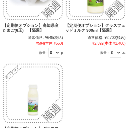
【定期便オプション】高知県産
【定期便オプション】グラスフェ
たまご(6玉) 【隔週】
ッドミルク 900ml【隔週】
通常価格:
¥648
(税込)
通常価格:
¥2,700
(税込)
¥594
(本体 ¥550)
¥2,592
(本体 ¥2,400)
数量：
p
数量：
本