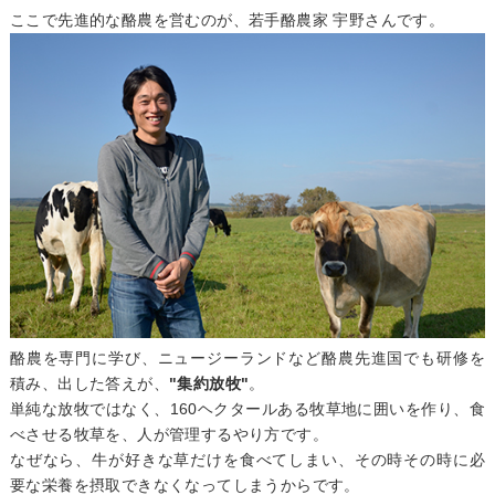
ここで先進的な酪農を営むのが、若手酪農家 宇野さんです。
酪農を専門に学び、ニュージーランドなど酪農先進国でも研修を
積み、出した答えが、
"集約放牧"
。
単純な放牧ではなく、160ヘクタールある牧草地に囲いを作り、食
べさせる牧草を、人が管理するやり方です。
なぜなら、牛が好きな草だけを食べてしまい、その時その時に必
要な栄養を摂取できなくなってしまうからです。