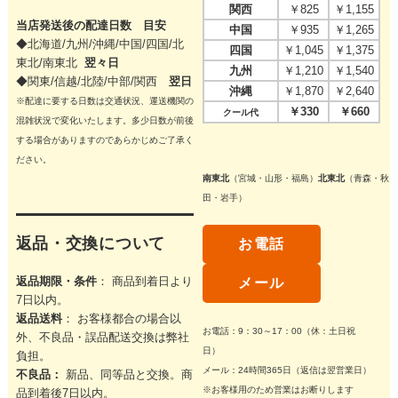
関西
￥825
￥1,155
当店発送後の配達日数 目安
中国
￥935
￥1,265
◆北海道/九州/沖縄/中国/四国/
北
四国
￥1,045
￥1,375
東北/
南東北
翌々日
九州
￥1,210
￥1,540
◆関東/信越/北陸/中部/関西
翌日
沖縄
￥1,870
￥2,640
※配達に要する日数は交通状況、運送機関の
￥330
￥660
クール代
混雑状況で変化いたします。多少日数が前後
する場合がありますのであらかじめご了承く
ださい。
南東北
（宮城・山形・福島）
北東北
（青森・秋
田・岩手）
返品・交換について
お電話
返品期限・条件
： 商品到着日より
メール
7日以内。
返品送料
： お客様都合の場合以
お電話：9：30～17：00（休：土日祝
外、不良品・誤品配送交換は弊社
日）
負担。
メール：24時間365日（返信は翌営業日）
不良品：
新品、同等品と交換。商
※お客様用のため営業はお断りします
品到着後7日以内。