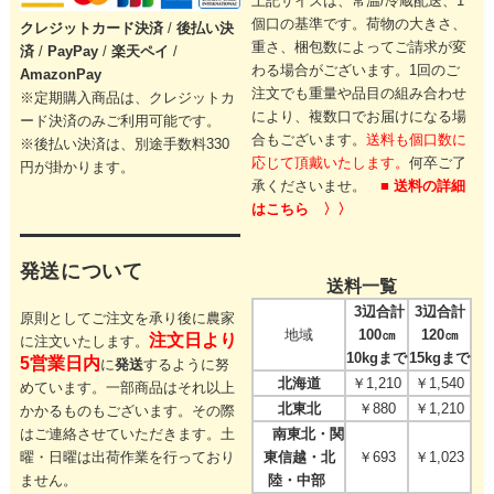
上記サイズは、常温/冷蔵配送、1
個口の基準です。
荷物の大きさ、
クレジットカード
決済
/
後払い決
重さ、梱包数によってご請求が変
済
/
PayPay
/
楽天ペイ
/
わる場合がございます。
1回のご
AmazonPay
注文でも重量や品目の組み合わせ
※定期購入商品は、クレジットカ
により、
複数口でお届けになる場
ード決済のみご利用可能です。
合もございます。
送料も個口数に
※後払い決済は、別途手数料330
応じて頂戴いたします。
何卒ご了
円が掛かります。
承くださいませ。
■ 送料の詳細
はこちら 〉〉
発送について
送料一覧
3辺合計
3辺合計
原則としてご注文を承り後に農家
地域
100㎝
120㎝
注文日より
に注文いたします。
10kgまで
15kgまで
5営業日内
に
発送
するように努
北海道
￥1,210
￥1,540
めています。一部商品はそれ以上
北東北
￥880
￥1,210
かかるものもございます。その際
はご連絡させていただきます。
土
南東北・関
曜・日曜は出荷作業を行っており
東信越・北
￥693
￥1,023
ません。
陸・中部