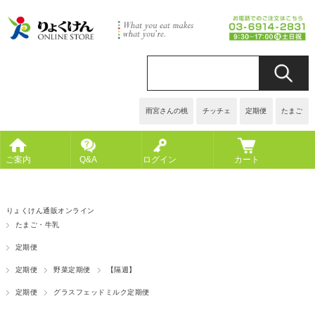
雨宮さんの桃
チッチェ
定期便
たまご
ご案内
Q&A
ログイン
カート
りょくけん通販オンライン
たまご・牛乳
定期便
定期便
野菜定期便
【隔週】
定期便
グラスフェッドミルク定期便