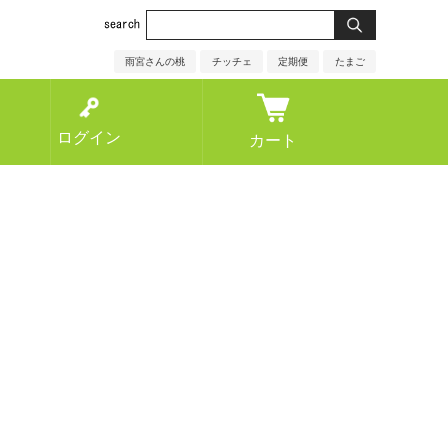
雨宮さんの桃
チッチェ
定期便
たまご
ログイン
カート