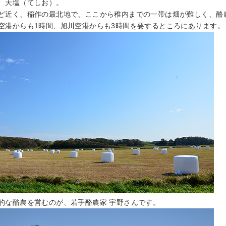
、天塩（てしお）。
ど近く、稲作の最北地で、ここから稚内までの一帯は畑が難しく、酪
空港からも1時間、旭川空港からも3時間を要するところにあります。
的な酪農を営むのが、若手酪農家 宇野さんです。