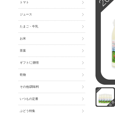
トマト
ジュース
たまご・牛乳
お米
茶葉
ギフト/ご贈答
乾物
その他/調味料
いつもの定番
ぶどう特集