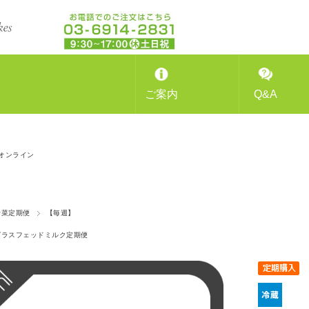
ご案内
Q&A
オンライン
野菜定期便
【毎週】
グラスフェッドミルク定期便