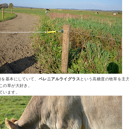
種を基本にしていて、
ペレニアルライグラス
という高糖度の牧草を主
この草が大好き。
ています。