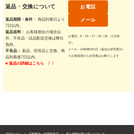
返品・交換について
お電話
返品期限・条件
： 商品到着日より
メール
7日以内。
返品送料
： お客様都合の場合以
お電話：9：30～17：00（休：土日祝
外、不良品・誤品配送交換は弊社
日）
負担。
メール：24時間365日（返信は翌営業日）
不良品：
新品、同等品と交換。商
※お客様用のため営業はお断りします
品到着後7日以内。
■
返品の詳細はこちら 〉〉
TOPページ
店舗案内：松屋銀座店
個人情報の取り扱いについて