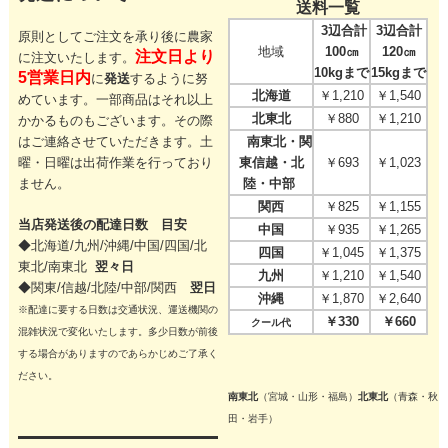
送料一覧
3辺合計
3辺合計
原則としてご注文を承り後に農家
地域
100㎝
120㎝
注文日より
に注文いたします。
10kgまで
15kgまで
5営業日内
に
発送
するように努
北海道
￥1,210
￥1,540
めています。一部商品はそれ以上
北東北
￥880
￥1,210
かかるものもございます。その際
はご連絡させていただきます。
土
南東北・関
曜・日曜は出荷作業を行っており
東信越・北
￥693
￥1,023
ません。
陸・中部
関西
￥825
￥1,155
当店発送後の配達日数 目安
中国
￥935
￥1,265
◆北海道/九州/沖縄/中国/四国/
北
四国
￥1,045
￥1,375
東北/
南東北
翌々日
九州
￥1,210
￥1,540
◆関東/信越/北陸/中部/関西
翌日
沖縄
￥1,870
￥2,640
※配達に要する日数は交通状況、運送機関の
￥330
￥660
クール代
混雑状況で変化いたします。多少日数が前後
する場合がありますのであらかじめご了承く
ださい。
南東北
（宮城・山形・福島）
北東北
（青森・秋
田・岩手）