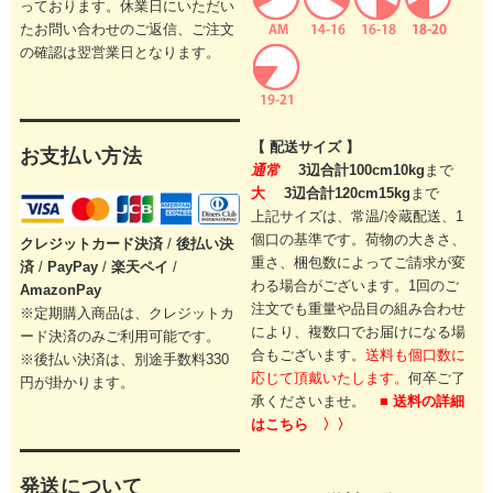
っております。休業日にいただい
たお問い合わせのご返信、ご注文
の確認は翌営業日となります。
【 配送サイズ 】
お支払い方法
通常
3辺合計100cm10kg
まで
大
3辺合計120cm15kg
まで
上記サイズは、常温/冷蔵配送、1
個口の基準です。
荷物の大きさ、
クレジットカード
決済
/
後払い決
重さ、梱包数によってご請求が変
済
/
PayPay
/
楽天ペイ
/
わる場合がございます。
1回のご
AmazonPay
注文でも重量や品目の組み合わせ
※定期購入商品は、クレジットカ
により、
複数口でお届けになる場
ード決済のみご利用可能です。
合もございます。
送料も個口数に
※後払い決済は、別途手数料330
応じて頂戴いたします。
何卒ご了
円が掛かります。
承くださいませ。
■ 送料の詳細
はこちら 〉〉
発送について