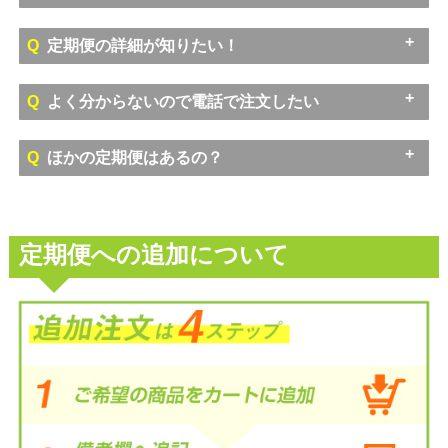
A
お届け予定日
Q
定期便の詳細が知りたい！
の7日前まで
A
Q
よく分からないので電話で注文したい
退会につきましては、お電話でのみ承っております。
A
A
Q
ほかの定期便はあるの？
メール
A
定期便への追加について