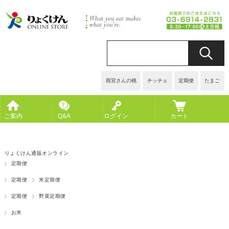
雨宮さんの桃
チッチェ
定期便
たまご
ご案内
Q&A
ログイン
カート
りょくけん通販オンライン
定期便
定期便
米定期便
定期便
野菜定期便
お米