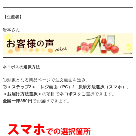
【生産者】
岩本さん
ネコポスの選択方法
①対象となる商品ページで注文画面を進み、
②
＜ステップ2＞ レジ画面（PC）/ 決済方法選択（スマホ）
、
＜お届け方法選択＞
の項目で
ネコポス
をご選択できます。
全国一律350円
でお届けできます。