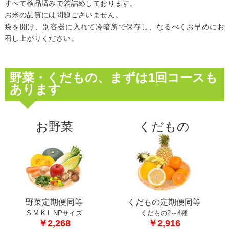
すべて検品済みで袋詰めしております。
お米の品質には問題ございません。
袋を開け、別容器に入れて冷暗所で保存し、なるべくお早めにお
召し上がりください。
野菜・くだもの、まずは1回コースも
あります
お野菜
くだもの
野菜定期便同等
くだもの定期便同等
S M K L NPサイズ
くだもの2～4種
￥2,268
￥2,916