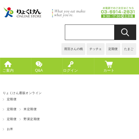
雨宮さんの桃
チッチェ
定期便
たまご
ご案内
Q&A
ログイン
カート
りょくけん通販オンライン
定期便
定期便
米定期便
定期便
野菜定期便
お米