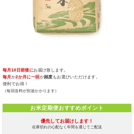
毎月10日前後に
お届け致します。
毎月
か
2か月に一回
か
頻度
もお選びいただけます。
便利でお得！
（毎回送料が別途かかります）
お米定期便おすすめポイント
優先してお届けします！
在庫切れの心配なく年間を通じてご配送