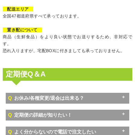
配送エリア
全国47都道府県すべて承っております。
置き配について
商品（生鮮食品）をより良い状態でお送りするため、非対応で
す。
恐れ入りますが、宅配BOXに付きましても承っておりません。
定期便Q＆A
Q
お休み/各種変更/退会は出来る？
A
お届け予定日
Q
定期便の詳細が知りたい！
の7日前まで
A
Q
よく分からないので電話で注文したい
退会につきましては、お電話でのみ承っております。