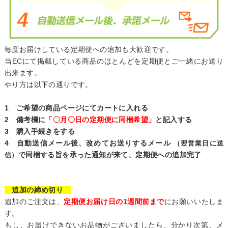
毎度お届けしている定期便への追加も大歓迎です。
当ECにて掲載している商品のほとんどを定期便とご一緒にお送り
出来ます。
やり方は以下の通りです。
1 ご希望の商品ページにてカートに入れる
2 備考欄に
「〇月〇日の定期便に同梱希望」
と記入する
3 購入手続きをする
4 自動送信メール後、改めてお送りするメール
（翌営業日に送
で同梱する旨を承った通知が来て、定期便への追加完了
信）
追加の締め切り
追加のご注文は、
定期便お届け日の1週間前まで
にお願いいたしま
す。
もし、お届けできないお品物がございましたら、分かり次第、メ