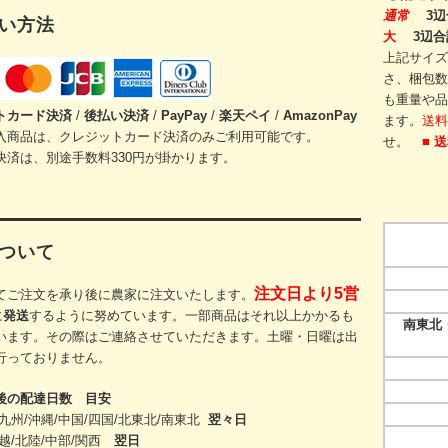
通常
3辺
い方法
大
3辺合
上記サイズ
さ、梱包数
も重量や品
トカード
決済
/
後払い決済
/
PayPay
/
楽天ペイ
/
AmazonPay
ます。
送料
入商品は、クレジットカード決済のみご利用可能です。
せ。
■ 
決済は、別途手数料330円が掛かります。
ついて
注文日より5営
てご注文を承り後に農家に注文いたします。
に
発送
するように努めています。一部商品はそれ以上かかるも
南東北・
います。その際
はご連絡させていただきます。
土曜・日曜は出
行っておりません。
後の配達日数 目安
九州/沖縄/中国/四国/
北東北/
南東北
翌々日
越/北陸/中部/関西
翌日