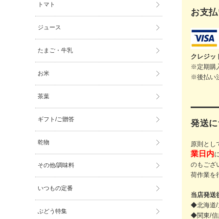
トマト
お支払
ジュース
たまご・牛乳
クレジッ
※定期購
お米
※後払い
茶葉
ギフト/ご贈答
発送に
乾物
原則とし
業日内
のもござ
その他/調味料
荷作業を
いつもの定番
当店発送
◆北海道/
ぶどう特集
◆関東/信