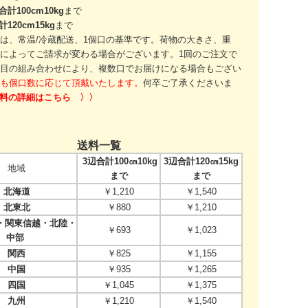
合計100cm10kg
まで
計120cm15kg
まで
は、常温/冷蔵配送、1個口の基準です。
荷物の大きさ、重
によってご請求が変わる場合がございます。
1回のご注文で
目の組み合わせにより、
複数口でお届けになる場合もござい
も個口数に応じて頂戴いたします。
何卒ご了承くださいま
送料の詳細はこちら 〉〉
送料一覧
3辺合計100㎝10kg
3辺合計120㎝15kg
地域
まで
まで
北海道
￥1,210
￥1,540
北東北
￥880
￥1,210
関東信越・北陸・
￥693
￥1,023
中部
関西
￥825
￥1,155
中国
￥935
￥1,265
四国
￥1,045
￥1,375
九州
￥1,210
￥1,540