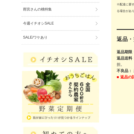
※配達に要
雨宮さんの桃特集
る場合があ
今週イチオシSALE
SALE/ワケあり
返品・
返品期限
返品送料
担。
不良品：
■
返品の