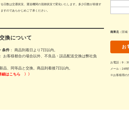
する日数は交通状況、運送機関の混雑状況で変化いたします。多少日数が前後す
りますのであらかじめご了承ください。
南東北
（宮城
交換について
お
・条件
： 商品到着日より7日以内。
： お客様都合の場合以外、不良品・誤品配送交換は弊社負
お電話：9：
新品、同等品と交換。商品到着後7日以内。
メール：24時
詳細はこちら 〉〉
※お客様用の