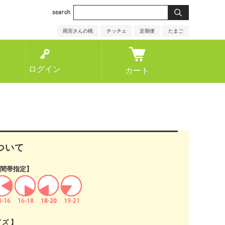
雨宮さんの桃
チッチェ
定期便
たまご
ログイン
カート
ついて
間帯指定】
イズ 】