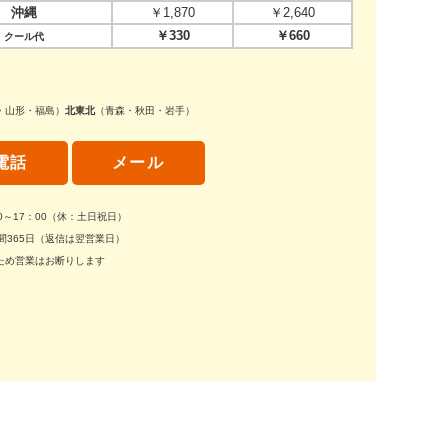
沖縄
￥1,870
￥2,640
￥330
￥660
クール代
・山形・福島）
北東北
（青森・秋田・岩手）
電話
メール
30～17：00（休：土日祝日）
間365日（返信は翌営業日）
ため営業はお断りします