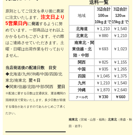
送料一覧
3辺合計
3辺合計
原則としてご注文を承り後に農家
地域
100㎝
120㎝
注文日より
に注文いたします。
10kgまで
15kgまで
5営業日内
に
発送
するように努
北海道
￥1,210
￥1,540
めています。一部商品はそれ以上
北東北
￥880
￥1,210
かかるものもございます。その際
はご連絡させていただきます。
土
南東北・関
曜・日曜は出荷作業を行っており
東信越・北
￥693
￥1,023
ません。
陸・中部
関西
￥825
￥1,155
当店発送後の配達日数 目安
中国
￥935
￥1,265
◆北海道/九州/沖縄/中国/四国/
北
四国
￥1,045
￥1,375
東北/
南東北
翌々日
九州
￥1,210
￥1,540
◆関東/信越/北陸/中部/関西
翌日
沖縄
￥1,870
￥2,640
※配達に要する日数は交通状況、運送機関の
￥330
￥660
クール代
混雑状況で変化いたします。多少日数が前後
する場合がありますのであらかじめご了承く
ださい。
南東北
（宮城・山形・福島）
北東北
（青森・秋
田・岩手）