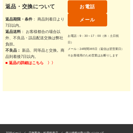
返品・交換について
お電話
返品期限・条件
： 商品到着日より
メール
7日以内。
返品送料
： お客様都合の場合以
お電話：9：30～17：00（休：土日祝
外、不良品・誤品配送交換は弊社
日）
負担。
メール：24時間365日（返信は翌営業日）
不良品：
新品、同等品と交換。商
※お客様用のため営業はお断りします
品到着後7日以内。
■
返品の詳細はこちら 〉〉
TOPページ
店舗案内：松屋銀座店
個人情報の取り扱いについて