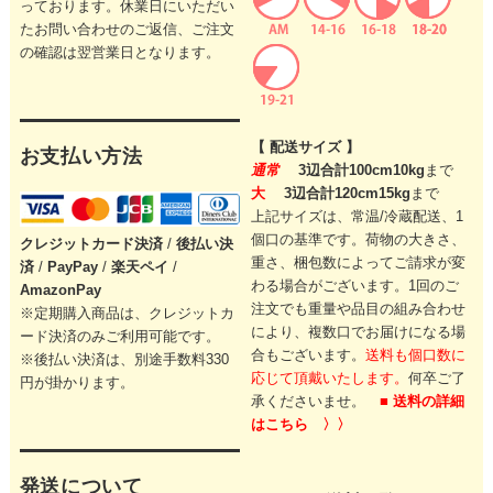
っております。休業日にいただい
たお問い合わせのご返信、ご注文
の確認は翌営業日となります。
【 配送サイズ 】
お支払い方法
通常
3辺合計100cm10kg
まで
大
3辺合計120cm15kg
まで
上記サイズは、常温/冷蔵配送、1
個口の基準です。
荷物の大きさ、
クレジットカード
決済
/
後払い決
重さ、梱包数によってご請求が変
済
/
PayPay
/
楽天ペイ
/
わる場合がございます。
1回のご
AmazonPay
注文でも重量や品目の組み合わせ
※定期購入商品は、クレジットカ
により、
複数口でお届けになる場
ード決済のみご利用可能です。
合もございます。
送料も個口数に
※後払い決済は、別途手数料330
応じて頂戴いたします。
何卒ご了
円が掛かります。
承くださいませ。
■ 送料の詳細
はこちら 〉〉
発送について