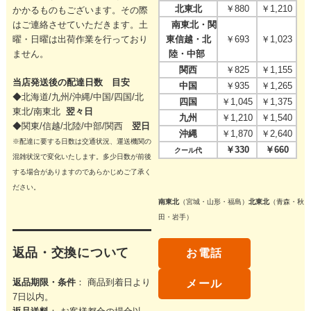
北東北
￥880
￥1,210
かかるものもございます。その際
はご連絡させていただきます。
土
南東北・関
曜・日曜は出荷作業を行っており
東信越・北
￥693
￥1,023
ません。
陸・中部
関西
￥825
￥1,155
当店発送後の配達日数 目安
中国
￥935
￥1,265
◆北海道/九州/沖縄/中国/四国/
北
四国
￥1,045
￥1,375
東北/
南東北
翌々日
九州
￥1,210
￥1,540
◆関東/信越/北陸/中部/関西
翌日
沖縄
￥1,870
￥2,640
※配達に要する日数は交通状況、運送機関の
￥330
￥660
クール代
混雑状況で変化いたします。多少日数が前後
する場合がありますのであらかじめご了承く
ださい。
南東北
（宮城・山形・福島）
北東北
（青森・秋
田・岩手）
返品・交換について
お電話
返品期限・条件
： 商品到着日より
メール
7日以内。