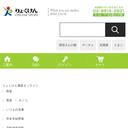
雨宮さんの桃
チッチェ
定期便
たまご
ご案内
Q&A
ログイン
カート
りょくけん通販オンライン
野菜
野菜
キノコ
いつもの定番
年末年始野菜
花粉対策特集