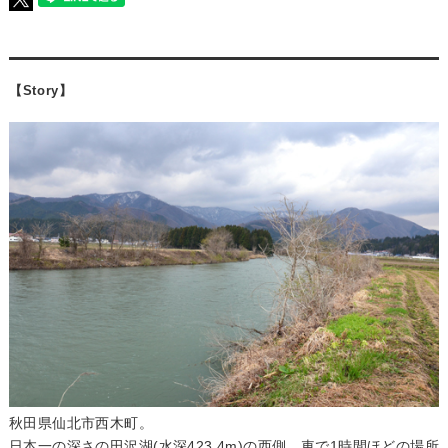
【Story】
秋田県仙北市西木町。
日本一の深さの田沢湖(水深423.4m)の西側、車で1時間ほどの場所