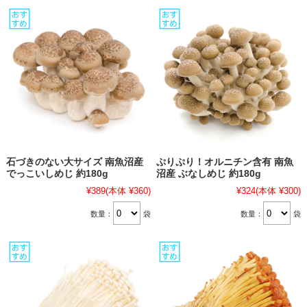
石づきのない大サイズ 南魚沼産
ぷりぷり！オルニチン含有 南魚
でっこいしめじ 約180g
沼産 ぶなしめじ 約180g
¥389
(本体 ¥360)
¥324
(本体 ¥300)
数量：
袋
数量：
袋