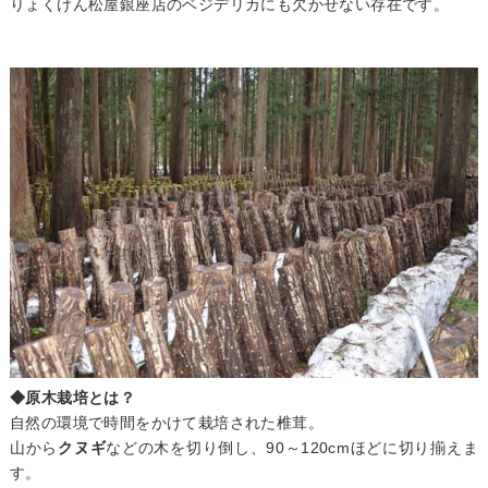
りょくけん松屋銀座店のベジデリカにも欠かせない存在です。
◆原木栽培とは？
自然の環境で時間をかけて栽培された椎茸。
山から
クヌギ
などの木を切り倒し、90～120cmほどに切り揃えま
す。