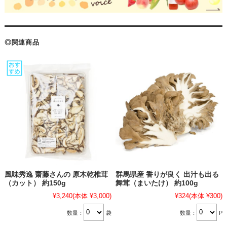
◎関連商品
風味秀逸 齋藤さんの 原木乾椎茸
群馬県産 香りが良く 出汁も出る
（カット） 約150g
舞茸（まいたけ） 約100g
¥3,240
(本体 ¥3,000)
¥324
(本体 ¥300)
数量：
袋
数量：
P