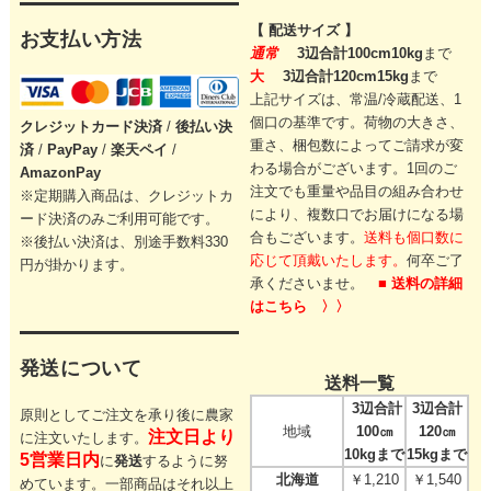
【 配送サイズ 】
お支払い方法
通常
3辺合計100cm10kg
まで
大
3辺合計120cm15kg
まで
上記サイズは、常温/冷蔵配送、1
個口の基準です。
荷物の大きさ、
クレジットカード
決済
/
後払い決
重さ、梱包数によってご請求が変
済
/
PayPay
/
楽天ペイ
/
わる場合がございます。
1回のご
AmazonPay
注文でも重量や品目の組み合わせ
※定期購入商品は、クレジットカ
により、
複数口でお届けになる場
ード決済のみご利用可能です。
合もございます。
送料も個口数に
※後払い決済は、別途手数料330
応じて頂戴いたします。
何卒ご了
円が掛かります。
承くださいませ。
■ 送料の詳細
はこちら 〉〉
発送について
送料一覧
3辺合計
3辺合計
原則としてご注文を承り後に農家
地域
100㎝
120㎝
注文日より
に注文いたします。
10kgまで
15kgまで
5営業日内
に
発送
するように努
北海道
￥1,210
￥1,540
めています。一部商品はそれ以上