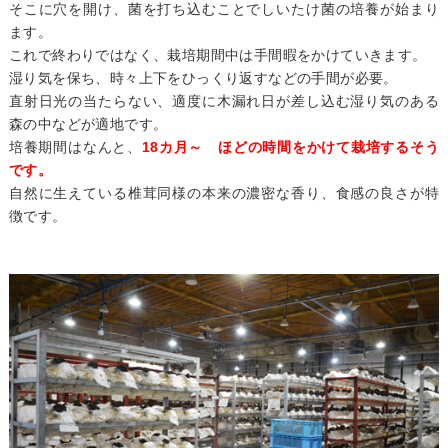
そこに穴を開け、菌を打ち込むことでしいたけ菌の培養が始まり
ます。
これで終わりではなく、栽培期間中は手間暇をかけていきます。
湿り気を保ち、時々上下をひっくり返すなどの手間が必要。
直射日光の当たらない、適度に木漏れ日が差し込む湿り気のある
森の中などが適地です。
培養期間はなんと、
18カ月～ ほどの時間をかけて栽培するそう
です。
自然に生えている椎茸同様の本来の濃密な香り、食感の良さが特
徴です。