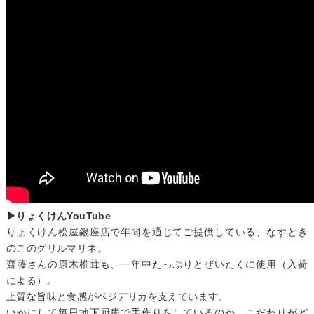
▶
りょくけんYouTube
りょくけん松屋銀座店で年間を通じてご提供している、なすとき
のこのグリルマリネ。
齋藤さんの原木椎茸も、一年中たっぷりとぜいたくに使用（入荷
による）。
上質な旨味と食感がベジデリカを支えています。
いかにして毎日地下厨房で手作りをしているのか、こだわりがど