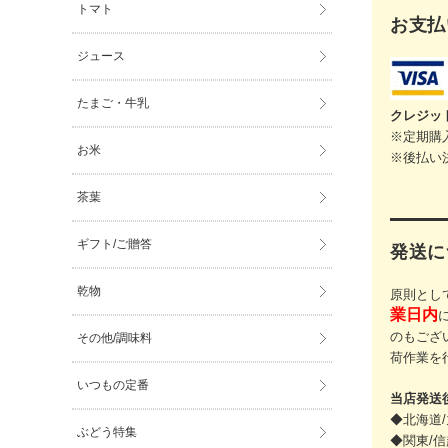
トマト
お支払
ジュース
たまご・牛乳
クレジッ
※定期購
お米
※後払い
茶葉
ギフト/ご贈答
発送に
乾物
原則とし
業日内
のもござ
その他/調味料
荷作業を
いつもの定番
当店発送
◆北海道/
ぶどう特集
◆関東/信