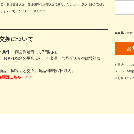
する日数は交通状況、運送機関の混雑状況で変化いたします。多少日数が前後す
りますのであらかじめご了承ください。
南東北
（宮城
交換について
お
・条件
： 商品到着日より7日以内。
： お客様都合の場合以外、不良品・誤品配送交換は弊社負
お電話：9：
新品、同等品と交換。商品到着後7日以内。
メール：24時
詳細はこちら 〉〉
※お客様用の