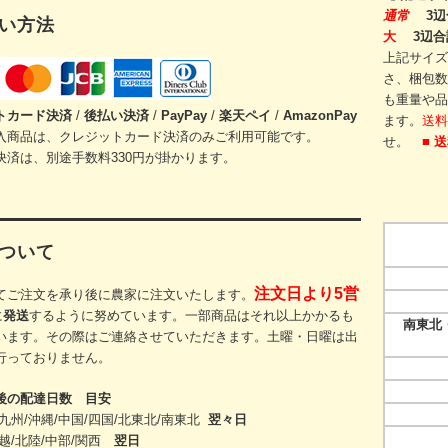
通常
3辺
い方法
大
3辺合
上記サイズ
さ、梱包数
も重量や品
トカード
決済
/
後払い決済
/
PayPay
/
楽天ペイ
/
AmazonPay
ます。
送料
入商品は、クレジットカード決済のみご利用可能です。
せ。
■ 
決済は、別途手数料330円が掛かります。
ついて
注文日より5営
てご注文を承り後に農家に注文いたします。
に
発送
するように努めています。一部商品はそれ以上かかるも
南東北・
います。その際
はご連絡させていただきます。
土曜・日曜は出
行っておりません。
後の配達日数 目安
九州/沖縄/中国/四国/
北東北/
南東北
翌々日
越/北陸/中部/関西
翌日