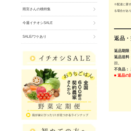
※配達に要
雨宮さんの桃特集
る場合があ
今週イチオシSALE
SALE/ワケあり
返品・
返品期限
返品送料
担。
不良品：
■
返品の