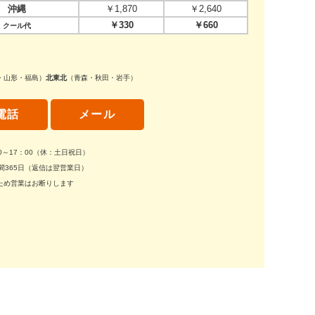
沖縄
￥1,870
￥2,640
￥330
￥660
クール代
・山形・福島）
北東北
（青森・秋田・岩手）
電話
メール
30～17：00（休：土日祝日）
間365日（返信は翌営業日）
ため営業はお断りします