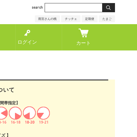
雨宮さんの桃
チッチェ
定期便
たまご
ログイン
カート
ついて
間帯指定】
イズ 】