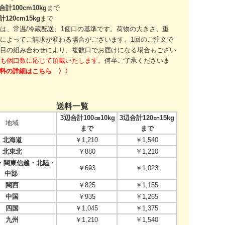
合計100cm10kg
まで
計120cm15kg
まで
は、常温/冷蔵配送、1個口の基準です。
荷物の大きさ、重
によってご請求が変わる場合がございます。
1回のご注文で
目の組み合わせにより、
複数口でお届けになる場合もござい
も個口数に応じて頂戴いたします。
何卒ご了承くださいま
送料の詳細はこちら 〉〉
送料一覧
3辺合計100㎝10kg
3辺合計120㎝15kg
地域
まで
まで
北海道
￥1,210
￥1,540
北東北
￥880
￥1,210
関東信越・北陸・
￥693
￥1,023
中部
関西
￥825
￥1,155
中国
￥935
￥1,265
四国
￥1,045
￥1,375
九州
￥1,210
￥1,540