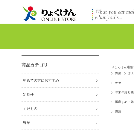
商品カテゴリ
りょくけん通販
野菜
加
初めての方におすすめ
乾物
年末年始野菜
定期便
国産まめ・雑
くだもの
野菜
野菜