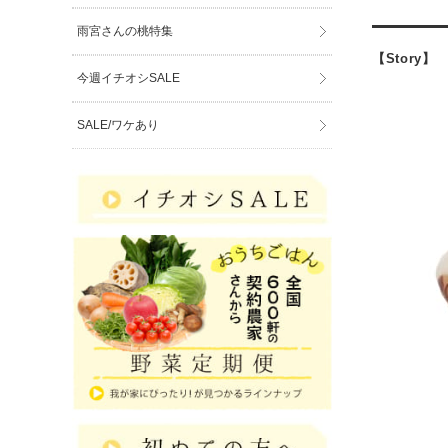
雨宮さんの桃特集
【Story】
今週イチオシSALE
SALE/ワケあり