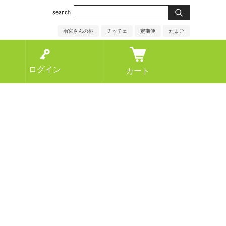
雨宮さんの桃
チッチェ
定期便
たまご
ログイン
カート