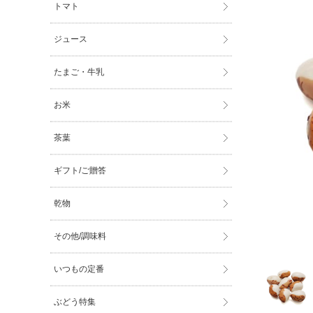
トマト
ジュース
たまご・牛乳
お米
茶葉
ギフト/ご贈答
乾物
その他/調味料
いつもの定番
ぶどう特集